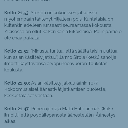
Kello 21.53:
Yleisöä on kokouksen jatkuessa
myöhempään lähtenyt hiljalleen pois. Kuntalaisia on
kuitenkin edelleen runsaasti seuraamassa kokousta.
Yleisössä on ollut kaikenikäisiä kiikoislaisia. Poliisipartio ei
ole enää paikalla.
Kello 21.51:
“Minusta tuntuu, että säätila taisi muuttua,
kun asian käsittely jatkuu”, Jarmo Sirola (kesk.) sanoi ja
ilmoitti käyttävänsä arvopuheenvuoron Toukolan
koulusta.
Kello 21.50:
Asian käsittely jatkuu äänin 10-7.
Kokoomuslaiset äänestivät jatkamisen puolesta,
keskustalaiset vastaan.
Kello 21.47:
Puheenjohtaja Matti Huhdanmäki (kok.)
ilmoitti, että pöydällepanosta äänestetään. Äänestys
alkaa.