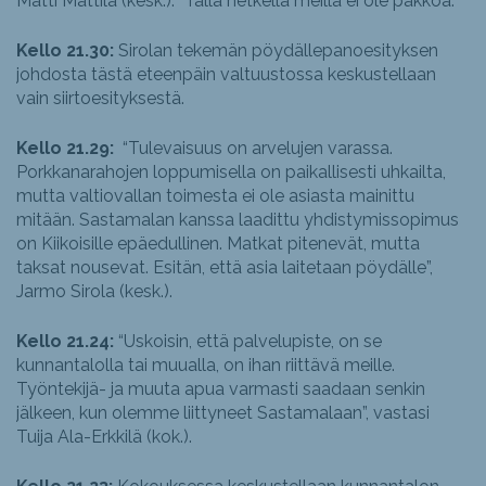
Matti Mattila (kesk.). “Tällä hetkellä meillä ei ole pakkoa.”
Kello 21.30:
Sirolan tekemän pöydällepanoesityksen
johdosta tästä eteenpäin valtuustossa keskustellaan
vain siirtoesityksestä.
Kello 21.29:
“Tulevaisuus on arvelujen varassa.
Porkkanarahojen loppumisella on paikallisesti uhkailta,
mutta valtiovallan toimesta ei ole asiasta mainittu
mitään. Sastamalan kanssa laadittu yhdistymissopimus
on Kiikoisille epäedullinen. Matkat pitenevät, mutta
taksat nousevat. Esitän, että asia laitetaan pöydälle”,
Jarmo Sirola (kesk.).
Kello 21.24:
“Uskoisin, että palvelupiste, on se
kunnantalolla tai muualla, on ihan riittävä meille.
Työntekijä- ja muuta apua varmasti saadaan senkin
jälkeen, kun olemme liittyneet Sastamalaan”, vastasi
Tuija Ala-Erkkilä (kok.).