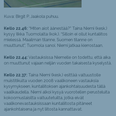
Kuva: Birgit P. Jaakola puhuu.
Kello 22.46:
“Miten aiot äänestää?” Taina Niemi (kesk.)
kysyy Ilkka Tuomolalta (kok.). “Silloin ei ollut kuntaliitos
mielessä. Maailman tilanne, Suomen tilanne on
muuttunut”, Tuomola sanoi. Niemi jatkaa kierrostaan.
Kello 22.44:
Vastauksissa Niemelle on todettu, että aika
on muuttunut vajaan neljän vuoden takaisesta kyselystä.
Kello 22.37:
Taina Niemi (kesk.) esittää valtuustolle
muistitikulta vuoden 2008 vaalikoneen vastauksia
kysymykseen, kuntaliitoksen ajankohtaisuudesta tällä
vaalikaudella. Niemi alkoi kysyä vuorotellen perusteluita
kokoomuslaisilta valtuutetuilta, jotka eivät
vaalikonevastauksissaan kuntaliitosta pitäneet
ajankohtaisena ja nyt liitosta kannattavat.