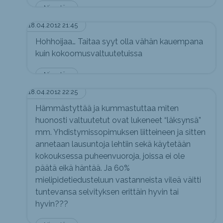
Nimetön
18.04.2012 21:45
Hohhoijaa… Taitaa syyt olla vähän kauempana
kuin kokoomusvaltuutetuissa
Nimetön
18.04.2012 22:25
Hämmästyttää ja kummastuttaa miten
huonosti valtuutetut ovat lukeneet “läksynsä”
mm. Yhdistymissopimuksen liitteineen ja sitten
annetaan lausuntoja lehtiin sekä käytetään
kokouksessa puheenvuoroja, joissa ei ole
päätä eikä häntää. Ja 60%
mielipidetiedusteluun vastanneista vileä väitti
tuntevansa selvityksen erittäin hyvin tai
hyvin???