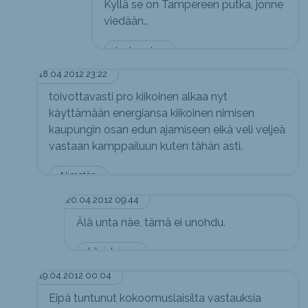
Kyllä se on Tampereen putka, jonne
viedään..
tuntematon
18.04.2012 23:22
toivottavasti pro kiikoinen alkaa nyt
käyttämään energiansa kiikoinen nimisen
kaupungin osan edun ajamiseen eikä veli veljeä
vastaan kamppailuun kuten tähän asti.
Nimetön
20.04.2012 09:44
Älä unta näe, tämä ei unohdu.
kikoislainen
19.04.2012 00:04
Eipä tuntunut kokoomuslaisilta vastauksia