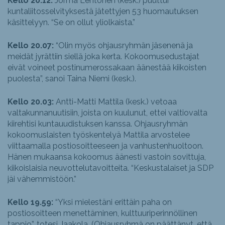
Kello 20.12:
Jorma Lehtonen (kesk.) puuttui
kuntaliitosselvityksestä jätettyjen 53 huomautuksen
käsittelyyn. “Se on ollut yliolkaista.”
Kello 20.07:
“Olin myös ohjausryhmän jäsenenä ja
meidät jyrättiin siellä joka kerta. Kokoomusedustajat
eivät voineet postinumerossakaan äänestää kiikoisten
puolesta”, sanoi Taina Niemi (kesk.).
Kello 20.03:
Antti-Matti Mattila (kesk.) vetoaa
valtakunnanuutisiin, joista on kuulunut, ettei valtiovalta
kiirehtisi kuntauudistuksen kanssa. Ohjausryhmän
kokoomuslaisten työskentelyä Mattila arvostelee
viittaamalla postiosoitteeseen ja vanhustenhuoltoon.
Hänen mukaansa kokoomus äänesti vastoin sovittuja,
kiikoislaisia neuvottelutavoitteita. “Keskustalaiset ja SDP
jäi vähemmistöön.”
Kello 19.59:
“Yksi mielestäni erittäin paha on
postiosoitteen menettäminen, kulttuuriperinnöllinen
tappio”, totesi Jaakola. (Ohjausryhmä on päättänyt, että