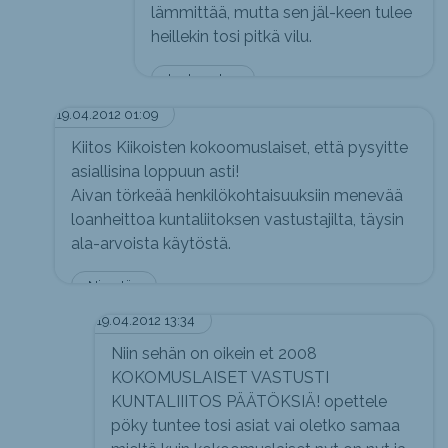
lämmittää, mutta sen jäl-keen tulee
heillekin tosi pitkä vilu.
tuntematon
19.04.2012 01:09
Kiitos Kiikoisten kokoomuslaiset, että pysyitte
asiallisina loppuun asti!
Aivan törkeää henkilökohtaisuuksiin menevää
loanheittoa kuntaliitoksen vastustajilta, täysin
ala-arvoista käytöstä.
Nimetön
19.04.2012 13:34
Niin sehän on oikein et 2008
KOKOMUSLAISET VASTUSTI
KUNTALIIITOS PÄÄTÖKSIÄ! opettele
pöky tuntee tosi asiat vai oletko samaa