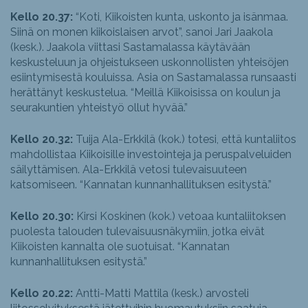
Kello 20.37:
“Koti, Kiikoisten kunta, uskonto ja isänmaa.
Siinä on monen kiikoislaisen arvot”, sanoi Jari Jaakola
(kesk.). Jaakola viittasi Sastamalassa käytävään
keskusteluun ja ohjeistukseen uskonnollisten yhteisöjen
esiintymisestä kouluissa. Asia on Sastamalassa runsaasti
herättänyt keskustelua. “Meillä Kiikoisissa on koulun ja
seurakuntien yhteistyö ollut hyvää.”
Kello 20.32:
Tuija Ala-Erkkilä (kok.) totesi, että kuntaliitos
mahdollistaa Kiikoisille investointeja ja peruspalveluiden
säilyttämisen. Ala-Erkkilä vetosi tulevaisuuteen
katsomiseen. “Kannatan kunnanhallituksen esitystä.”
Kello 20.30:
Kirsi Koskinen (kok.) vetoaa kuntaliitoksen
puolesta talouden tulevaisuusnäkymiin, jotka eivät
Kiikoisten kannalta ole suotuisat. “Kannatan
kunnanhallituksen esitystä.”
Kello 20.22:
Antti-Matti Mattila (kesk.) arvosteli