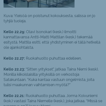
Kuva: Yleisöä on poistunut kokouksesta, salissa on jo
tyhjiä tuoleja.
Kello 22.29:
Olavi Isonokari (kesk.) ilmoitti
kannattavansa Antti-Matti Mattilan (kesk.) tekemää
esitystä. Mattila esitti, että yhdistyminen ei tällä hetkellä
ole ajankohtaista.
Kello 22.27:
Ruokahuolto puhuttaa edelleen.
Kello 22.23:
“Sitten yritykset”, jatkaa Taina Niemi (kesk).
Monilla kiikoislaisilla yrityksillä on verkostoja
Satakuntaan. “Kuka kantaa vastuun ongelmista, joita
tulisi maakunnan vaihtamisen myötä?”
Kello 22.21:
Ruokahuolto puhuttaa. Jorma Koivuniemi
(kok.) vastasi Taina Niemelle (kesk.), joka jatkaa. “Missä se