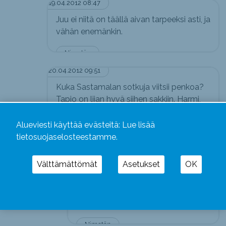
19.04.2012 08:47
Juu ei niitä on täällä aivan tarpeeksi asti, ja
vähän enemänkin.
Nimetön
20.04.2012 09:51
Kuka Sastamalan sotkuja viitsii penkoa?
Tapio on liian hyvä siihen sakkiin. Harmi,
että sastamalalaisilla on sellainen
kaupungin johto, sääliksi käy.
Alueviesti käyttää evästeitä:
Lue lisää
tietosuojaselosteestamme.
kikoislainen
20.04.2012 14:30
Välttämättömät
Asetukset
OK
Rautava on koko ajan pysynyt
asiallisena vaikka hänellä oma
mielipide liitoksesta olikin!
Nimetön