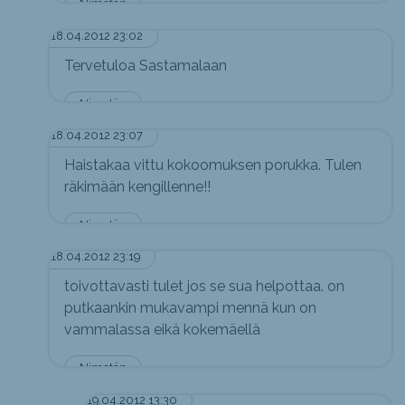
Nimetön
18.04.2012 23:02
Tervetuloa Sastamalaan
Nimetön
18.04.2012 23:07
Haistakaa vittu kokoomuksen porukka. Tulen
räkimään kengillenne!!
Nimetön
18.04.2012 23:19
toivottavasti tulet jos se sua helpottaa. on
putkaankin mukavampi mennä kun on
vammalassa eikä kokemäellä
Nimetön
19.04.2012 13:30