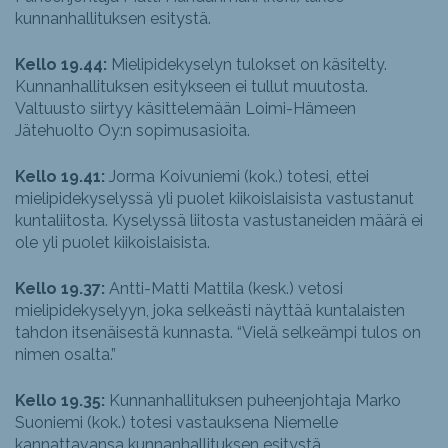
kunnanhallituksen esitystä.
Kello 19.44:
Mielipidekyselyn tulokset on käsitelty.
Kunnanhallituksen esitykseen ei tullut muutosta.
Valtuusto siirtyy käsittelemään Loimi-Hämeen
Jätehuolto Oy:n sopimusasioita.
Kello 19.41:
Jorma Koivuniemi (kok.) totesi, ettei
mielipidekyselyssä yli puolet kiikoislaisista vastustanut
kuntaliitosta. Kyselyssä liitosta vastustaneiden määrä ei
ole yli puolet kiikoislaisista.
Kello 19.37:
Antti-Matti Mattila (kesk.) vetosi
mielipidekyselyyn, joka selkeästi näyttää kuntalaisten
tahdon itsenäisestä kunnasta. “Vielä selkeämpi tulos on
nimen osalta.”
Kello 19.35:
Kunnanhallituksen puheenjohtaja Marko
Suoniemi (kok.) totesi vastauksena Niemelle
kannattavansa kunnanhallituksen esitystä.