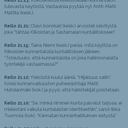
Kello 21.23:
Kokouksessa keskustellaan kunnantalon
tulevasta käytöstä. Vastauksia pyytää nyt Antti-Matti
Mattila (kesk.).
Kello 21.21:
Olavi Isonokari (kesk.) arvosteli selvitystä,
joka “tähtää Kiikoisten ja Sastamalan kuntaliitokseen”.
Kello 21.15:
Taina Niemi (kesk.) perää, mitä käyttöä on
Kiikoisten kunnantalolla kuntaliitoksen jälkeen.
“Toteutuuko, että kunnantalolla on joka hallinnonalalta
työntekijä vastaamassa?”
Kello 21.12:
Yleisöstä kuului ääniä. “Hiljaisuus saliin”,
totesi kunnanvaltuuston puheenjohtaja Matti
Huhdanmäki (kok.) ja pyysi, että häiriötekijät poistetaan.
Kello 21.10:
“Se, minkä niminen kunta palvelut tarjoaa, ei
mielestäni vaikuta kuntalaisten identiteettiin”, sanoi Ilkka
Tuomola (kok). “Kannatan kunnanhallituksen esitystä.”