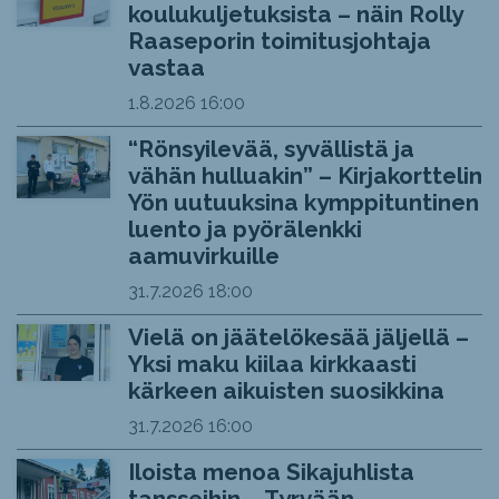
koulukuljetuksista – näin Rolly
Raaseporin toimitusjohtaja
vastaa
1.8.2026
16:00
“Rönsyilevää, syvällistä ja
vähän hulluakin” – Kirjakorttelin
Yön uutuuksina kymppituntinen
luento ja pyörälenkki
aamuvirkuille
31.7.2026
18:00
Vielä on jäätelökesää jäljellä –
Yksi maku kiilaa kirkkaasti
kärkeen aikuisten suosikkina
31.7.2026
16:00
Iloista menoa Sikajuhlista
tansseihin – Tyrvään