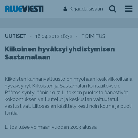
Kirjaudu sisään
UUTISET
•
18.04.2012 18:32
•
TOIMITUS
Kiikoinen hyväksyi yhdistymisen
Sastamalaan
Kiikoisten kunnanvaltuusto on myöhään keskiviikkoiltana
hyväksynyt Kiikoisten ja Sastamalan kuntaliitoksen.
Päätös syntyi äänin 10-7. Liitoksen puolesta äänestivät
kokoomuksen valtuutetut ja keskustan valtuutetut
vastustivat. Liitosasian käsittely kesti noin kolme ja puoli
tuntia.
Liitos tulee voimaan vuoden 2013 alussa.