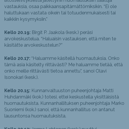
liitosselvityksestä jätettyihin huomautuksiin saatuja
vastauksia, osaa paikkaansapitämättömiksikin. “Ei ole
haluttukaan vastata oikein tai totuudenmukaisesti tai
kaikkiin kysymyksiin.”
Kello 20.19:
Birgit P. Jaakola (kesk.) peräsi
arvokeskustelua. “Haluaisin vastauksen, että miten te
käsitätte arvokeskustelun?”
Kello 20.17:
“Haluamme käsitellä huomautuksia. Onko
tämä asia käsitelty riittävästi? Me haluamme tietää, että
onko meille riittävästi tietoa annettu”, sanoi Olavi
Isonokari (kesk.).
Kello 20.15:
Kunnanvaltuuston puheenjohtaja Matti
Huhdanmäki (kok.) totesi, ettei keskustella yksittäisistä
huomautuksista. Kunnanhallituksen puheenjohtaja Marko
Suoniemi (kok.) sanoi, että kunnanhallitus on antanut
lausuntonsa huomautuksista.