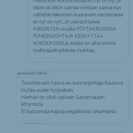
mieltä kuin kokoomuslaiset nyt on nyt ja
sillon oli sillon samaa voidaan sanoa kun
väitettiin kiikoisten kuuluneen sastamalaa
et nyt on nyt!…JA selvästi lukee
KIIKOISTEN sivuilla PÖYTÄKIRJOISSA
PUHEENJOHTAJA KESKYTTÄÄ
KOKOUKSEN! ja asialla on aika monta
todistajaaki pitänee muistaa.
Nimetön
19.04.2012 08:14
Toivottavasti tuleva ex-kunnanjohtaja Rautava
löytää uuden työpaikan.
Hänhän on ollut vastaan Sastamalaan
liittymistä.
Ei Sastamala kaipaa negatiivisiä virkamiehiä.
Nimetön