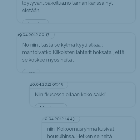
löytyvän…pakoilua.no tämän kanssa nyt
eletään.
Nimetön
19.04.2012 00:17
No niin , tästä se kylmä kyyti alkaa :
mahtoivatko Kiikoisten lahtarit hoksata , että
se koskee myös heitä .
iitee
20.04.2012 09:45
Niin “kusessa ollaan koko sakki”
kikoislainen
20.04.2012 14:43
niin. Kokoomusryhmä kusivat
housuihinsa. Hetken se heitä