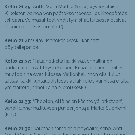
Kello 21.45:
Antti-Matti Mattila (kesk.) kyseenalaisti
Kiikoisten painoarvon päätöksenteossa, jos liitospäätös
tehdään. Voimasuhteet yhdistymishallituksessa olisivat
Kiikoinen 4 – Sastamala 13.
Kello 21.40:
Olavi Isonokari (kesk.) kannatti
pöydällepanoa.
Kello 21.37:
“Tällä hetkellä kaikki valtionhallinnon
uudistukset ovat täysin kesken. Kukaan ei tiedä, mihin
muotoon ne ovat tulossa. Valtionhallinnon olisi tullut
laittaa kaikki kuntauudistusasiat jäihin, jos kunnissa ei sitä
ymmärretä”, sanoi Taina Niemi (kesk.).
Kello 21.33:
“Ehdotan, että asian käsittelyä jatketaan”,
sanoi kunnanhallituksen puheenjohtaja Marko Suoniemi
(kok.).
Kello 21.30:
“Jätetään tämä asia pöydälle”, sanoi Antti-