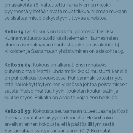
on asiakohta 16. Valtuutettu Taina Niemen (kesk.)
pyynnöstä yritetään avata muistitikkua. Niemen mukaan
se sisältää mielipidekyselyyn liittyvää aineistoa.
Kello 19.14:
Kokous on todettu päätösvaltaiseksi.
Kunnanvaltuusto aloitti käsittelemään Halmesmäen
alueen asemakaavan muutosta, joka on asiakohta 14.
Kiikoisten ja Sastamalan yhdistyminen on asiakohta 19.
Kello 19.05:
Kokous on alkanut. Ensimmäiseksi
puheenjohtaja Matti Huhdanmäki (kok.) muistutti, kenellä
on puheoikeus kokouksessa. Huhdanmäki totesi myös,
että häiriökäyttäytyminen yleisössä johtaa poistamiseen
salista. Yleisö mahtuu hyvin Toukolan koulun saliin ja
kuulee myös. Paikalla on arviolta vajaa 200 henkilöä.
Kello 18.59:
Kokousta seuraamaan tulleet Jaana ja Kosti
Kulmala ovat itsenäisyyden kannalla. He kuitenkin
arvelivat ennen kokousta, että päätös liittymisestä
Sastamalaan syntyy tänään äänin 10-7. Kulmalat