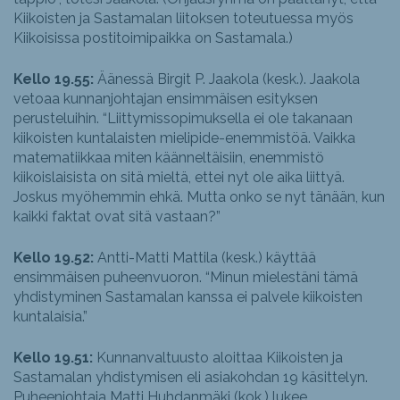
Kiikoisten ja Sastamalan liitoksen toteutuessa myös
Kiikoisissa postitoimipaikka on Sastamala.)
Kello 19.55:
Äänessä Birgit P. Jaakola (kesk.). Jaakola
vetoaa kunnanjohtajan ensimmäisen esityksen
perusteluihin. “Liittymissopimuksella ei ole takanaan
kiikoisten kuntalaisten mielipide-enemmistöä. Vaikka
matematiikkaa miten käänneltäisiin, enemmistö
kiikoislaisista on sitä mieltä, ettei nyt ole aika liittyä.
Joskus myöhemmin ehkä. Mutta onko se nyt tänään, kun
kaikki faktat ovat sitä vastaan?”
Kello 19.52:
Antti-Matti Mattila (kesk.) käyttää
ensimmäisen puheenvuoron. “Minun mielestäni tämä
yhdistyminen Sastamalan kanssa ei palvele kiikoisten
kuntalaisia.”
Kello 19.51:
Kunnanvaltuusto aloittaa Kiikoisten ja
Sastamalan yhdistymisen eli asiakohdan 19 käsittelyn.
Puheenjohtaja Matti Huhdanmäki (kok.) lukee