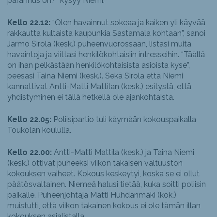
parannus on?” kysyy Niemi.
Kello 22.12:
“Olen havainnut sokeaa ja kaiken yli käyvää
rakkautta kultaista kaupunkia Sastamala kohtaan”, sanoi
Jarmo Sirola (kesk.) puheenvuorossaan, listasi muita
havaintoja ja viittasi henkilökohtaisiin intresseihin. “Täällä
on ihan pelkästään henkilökohtaisista asioista kyse”,
peesasi Taina Niemi (kesk.). Sekä Sirola että Niemi
kannattivat Antti-Matti Mattilan (kesk.) esitystä, että
yhdistyminen ei tällä hetkellä ole ajankohtaista.
Kello 22.05:
Poliisipartio tuli käymään kokouspaikalla
Toukolan koululla.
Kello 22.00:
Antti-Matti Mattila (kesk.) ja Taina Niemi
(kesk.) ottivat puheeksi viikon takaisen valtuuston
kokouksen vaiheet. Kokous keskeytyi, koska se ei ollut
päätösvaltainen. Niemeä halusi tietää, kuka soitti poliisin
paikalle. Puheenjohtaja Matti Huhdanmäki (kok.)
muistutti, että viikon takainen kokous ei ole tämän illan
kokouksen asialistalla.