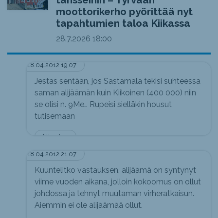
moottorikerho pyörittää nyt
tapahtumien taloa Kiikassa
28.7.2026
18:00
18.04.2012 19:07
Jestas sentään, jos Sastamala tekisi suhteessa
saman alijäämän kuin Kiikoinen (400 000) niin
se olisi n. 9Me… Rupeisi sielläkin housut
tutisemaan
Nimetön
18.04.2012 21:07
Kuuntelitko vastauksen, alijäämä on syntynyt
viime vuoden aikana, jolloin kokoomus on ollut
johdossa ja tehnyt muutaman virheratkaisun.
Aiemmin ei ole alijäämää ollut.