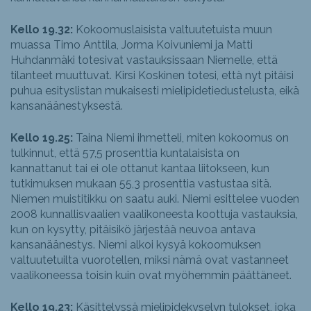
Kello 19.32:
Kokoomuslaisista valtuutetuista muun
muassa Timo Anttila, Jorma Koivuniemi ja Matti
Huhdanmäki totesivat vastauksissaan Niemelle, että
tilanteet muuttuvat. Kirsi Koskinen totesi, että nyt pitäisi
puhua esityslistan mukaisesti mielipidetiedustelusta, eikä
kansanäänestyksestä.
Kello 19.25:
Taina Niemi ihmetteli, miten kokoomus on
tulkinnut, että 57,5 prosenttia kuntalaisista on
kannattanut tai ei ole ottanut kantaa liitokseen, kun
tutkimuksen mukaan 55,3 prosenttia vastustaa sitä.
Niemen muistitikku on saatu auki. Niemi esittelee vuoden
2008 kunnallisvaalien vaalikoneesta koottuja vastauksia,
kun on kysytty, pitäisikö järjestää neuvoa antava
kansanäänestys. Niemi alkoi kysyä kokoomuksen
valtuutetuilta vuorotellen, miksi nämä ovat vastanneet
vaalikoneessa toisin kuin ovat myöhemmin päättäneet.
Kello 19.23:
Käsittelyssä mielipidekyselyn tulokset, joka