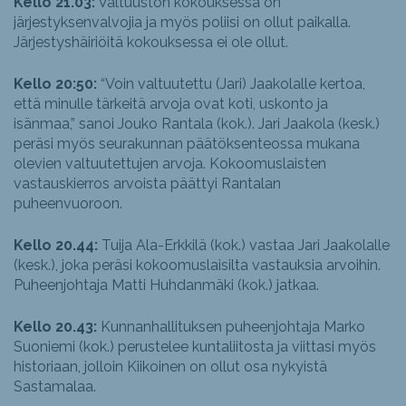
Kello 21.03:
Valtuuston kokouksessa on
järjestyksenvalvojia ja myös poliisi on ollut paikalla.
Järjestyshäiriöitä kokouksessa ei ole ollut.
Kello 20:50:
“Voin valtuutettu (Jari) Jaakolalle kertoa,
että minulle tärkeitä arvoja ovat koti, uskonto ja
isänmaa,” sanoi Jouko Rantala (kok.). Jari Jaakola (kesk.)
peräsi myös seurakunnan päätöksenteossa mukana
olevien valtuutettujen arvoja. Kokoomuslaisten
vastauskierros arvoista päättyi Rantalan
puheenvuoroon.
Kello 20.44:
Tuija Ala-Erkkilä (kok.) vastaa Jari Jaakolalle
(kesk.), joka peräsi kokoomuslaisilta vastauksia arvoihin.
Puheenjohtaja Matti Huhdanmäki (kok.) jatkaa.
Kello 20.43:
Kunnanhallituksen puheenjohtaja Marko
Suoniemi (kok.) perustelee kuntaliitosta ja viittasi myös
historiaan, jolloin Kiikoinen on ollut osa nykyistä
Sastamalaa.