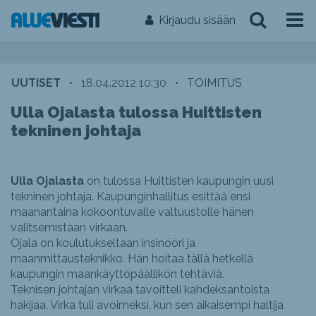
Kirjaudu sisään
UUTISET
•
18.04.2012 10:30
•
TOIMITUS
Ulla Ojalasta tulossa Huittisten
tekninen johtaja
Ulla Ojalasta
on tulossa Huittisten kaupungin uusi
tekninen johtaja. Kaupunginhallitus esittää ensi
maanantaina kokoontuvalle valtuustolle hänen
valitsemistaan virkaan.
Ojala on koulutukseltaan insinööri ja
maanmittausteknikko. Hän hoitaa tällä hetkellä
kaupungin maankäyttöpäällikön tehtäviä.
Teknisen johtajan virkaa tavoitteli kahdeksantoista
hakijaa. Virka tuli avoimeksi, kun sen aikaisempi haltija