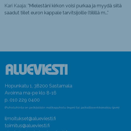
Kari Kaaja: "
Mielestäni kirkon voisi purkaa ja myydä siitä
saadut tiilet euron kappale tarvitsijoille (tiilillä m...
"
Hopunkatu 1, 38200 Sastamala
Avoinna ma-pe klo 8-16
p. 010 229 0400
(Puheluhinta on pelkästään matkapuhelu (mpm) tai paikallisverkkomaksu (pvm)
ilmoitukset@alueviesti.fi
toimitus@alueviesti.fi