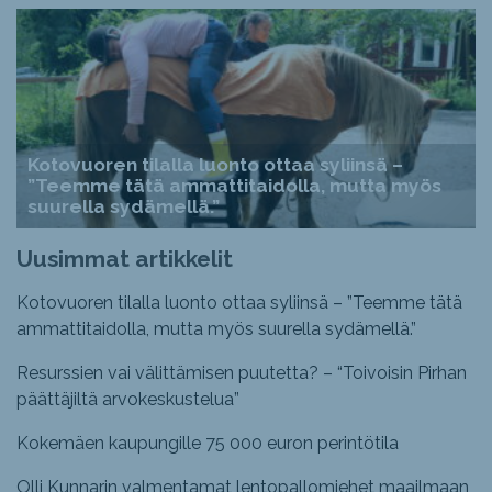
Kotovuoren tilalla luonto ottaa syliinsä –
”Teemme tätä ammattitaidolla, mutta myös
suurella sydämellä.”
Uusimmat artikkelit
Kotovuoren tilalla luonto ottaa syliinsä – ”Teemme tätä
ammattitaidolla, mutta myös suurella sydämellä.”
Resurssien vai välittämisen puutetta? – “Toivoisin Pirhan
päättäjiltä arvokeskustelua”
Kokemäen kaupungille 75 000 euron perintötila
Olli Kunnarin valmentamat lentopallomiehet maailmaan