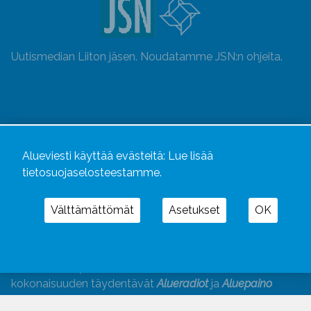
Uutismedian Liiton jäsen. Noudatamme JSN:n ohjeita.
Alueviesti käyttää evästeitä:
Lue lisää
tietosuojaselosteestamme.
Välttämättömät
Asetukset
OK
Alueviesti
ja
alueviesti.fi
ovat osa Kustannusliike
Aluelehdet Oy – mediakonsernia, jonka tarjoaman
kokonaisuuden täydentävät
Alueradiot
ja
Aluepaino