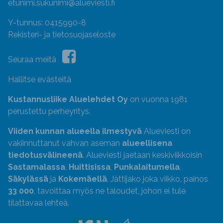
etunimi.sukunimi@alueviesti.fi
Y-tunnus: 0415990-8
Rekisteri- ja tietosuojaseloste
Seuraa meitä
Hallitse evästeitä
Kustannusliike Aluelehdet Oy
on vuonna 1981
perustettu perheyritys.
Viiden kunnan alueella ilmestyvä
Alueviesti on
vakiinnuttanut vahvan aseman
alueellisena
tiedotusvälineenä
. Alueviesti jaetaan keskiviikkoisin
Sastamalassa
,
Huittisissa
,
Punkalaitumella
,
Säkylässä
ja
Kokemäellä
. Jättijako joka viikko, painos
33 000
, tavoittaa myös ne taloudet, johon ei tule
tilattavaa lehteä.