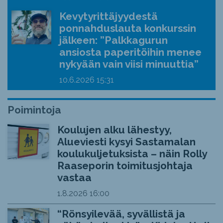
Kevytyrittäjyydestä
ponnahduslauta konkurssin
jälkeen: ”Palkkagurun
ansiosta paperitöihin menee
nykyään vain viisi minuuttia”
10.6.2026
15:31
Poimintoja
Koulujen alku lähestyy,
Alueviesti kysyi Sastamalan
koulukuljetuksista – näin Rolly
Raaseporin toimitusjohtaja
vastaa
1.8.2026
16:00
“Rönsyilevää, syvällistä ja