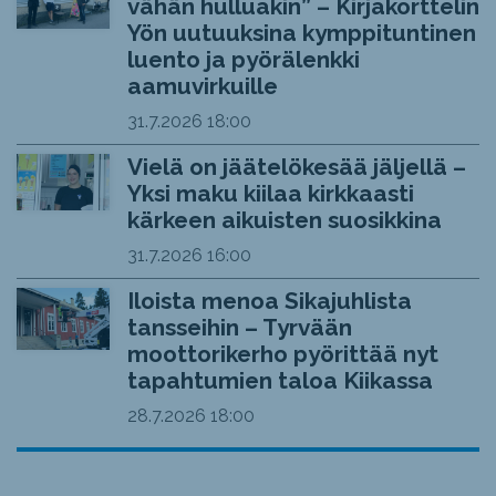
vähän hulluakin” – Kirjakorttelin
Yön uutuuksina kymppituntinen
luento ja pyörälenkki
aamuvirkuille
31.7.2026
18:00
Vielä on jäätelökesää jäljellä –
Yksi maku kiilaa kirkkaasti
kärkeen aikuisten suosikkina
31.7.2026
16:00
Iloista menoa Sikajuhlista
tansseihin – Tyrvään
moottorikerho pyörittää nyt
tapahtumien taloa Kiikassa
28.7.2026
18:00