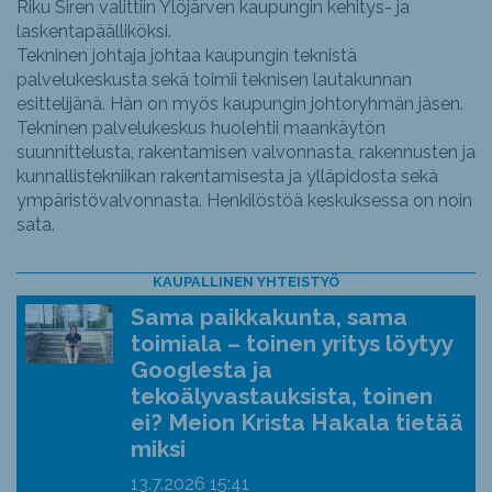
Riku Siren valittiin Ylöjärven kaupungin kehitys- ja
laskentapäälliköksi.
Tekninen johtaja johtaa kaupungin teknistä
palvelukeskusta sekä toimii teknisen lautakunnan
esittelijänä. Hän on myös kaupungin johtoryhmän jäsen.
Tekninen palvelukeskus huolehtii maankäytön
suunnittelusta, rakentamisen valvonnasta, rakennusten ja
kunnallistekniikan rakentamisesta ja ylläpidosta sekä
ympäristövalvonnasta. Henkilöstöä keskuksessa on noin
sata.
KAUPALLINEN YHTEISTYÖ
Sama paikkakunta, sama
toimiala – toinen yritys löytyy
Googlesta ja
tekoälyvastauksista, toinen
ei? Meion Krista Hakala tietää
miksi
13.7.2026
15:41