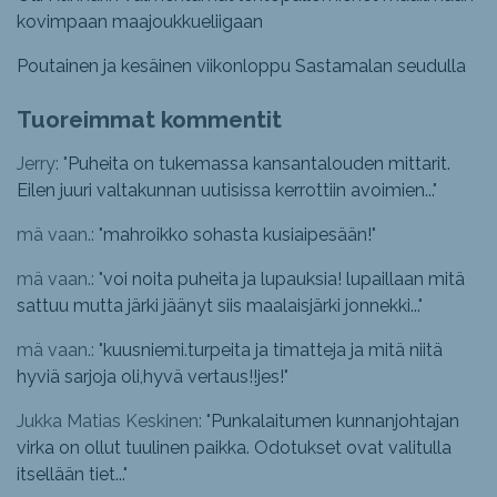
kovimpaan maajoukkueliigaan
Poutainen ja kesäinen viikonloppu Sastamalan seudulla
Tuoreimmat kommentit
Jerry: "
Puheita on tukemassa kansantalouden mittarit.
Eilen juuri valtakunnan uutisissa kerrottiin avoimien...
"
mä vaan.: "
mahroikko sohasta kusiaipesään!
"
mä vaan.: "
voi noita puheita ja lupauksia! lupaillaan mitä
sattuu mutta järki jäänyt siis maalaisjärki jonnekki...
"
mä vaan.: "
kuusniemi.turpeita ja timatteja ja mitä niitä
hyviä sarjoja oli,hyvä vertaus!!jes!
"
Jukka Matias Keskinen: "
Punkalaitumen kunnanjohtajan
virka on ollut tuulinen paikka. Odotukset ovat valitulla
itsellään tiet...
"