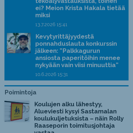
tekoälyvastauksista, toinen
ei? Meion Krista Hakala tietää
miksi
13.7.2026
15:41
Kevytyrittäjyydestä
ponnahduslauta konkurssin
jälkeen: ”Palkkagurun
ansiosta paperitöihin menee
nykyään vain viisi minuuttia”
10.6.2026
15:31
Poimintoja
Koulujen alku lähestyy,
Alueviesti kysyi Sastamalan
koulukuljetuksista – näin Rolly
Raaseporin toimitusjohtaja
vastaa