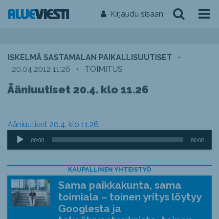
Kirjaudu sisään
ISKELMÄ SASTAMALAN PAIKALLISUUTISET
•
20.04.2012 11:26
•
TOIMITUS
Ääniuutiset 20.4. klo 11.26
Ääniuutiset 20.4. klo 11.26
Äänitoistin
00:00
00:00
KAUPALLINEN YHTEISTYÖ
Sama paikkakunta, sama
toimiala – toinen yritys löytyy
Googlesta ja