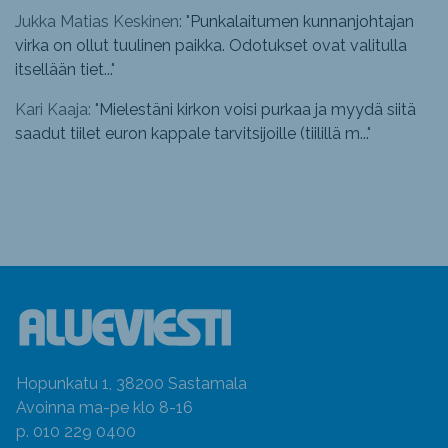
Jukka Matias Keskinen: "
Punkalaitumen kunnanjohtajan
virka on ollut tuulinen paikka. Odotukset ovat valitulla
itsellään tiet...
"
Kari Kaaja: "
Mielestäni kirkon voisi purkaa ja myydä siitä
saadut tiilet euron kappale tarvitsijoille (tiilillä m...
"
Hopunkatu 1, 38200 Sastamala
Avoinna ma-pe klo 8-16
p. 010 229 0400