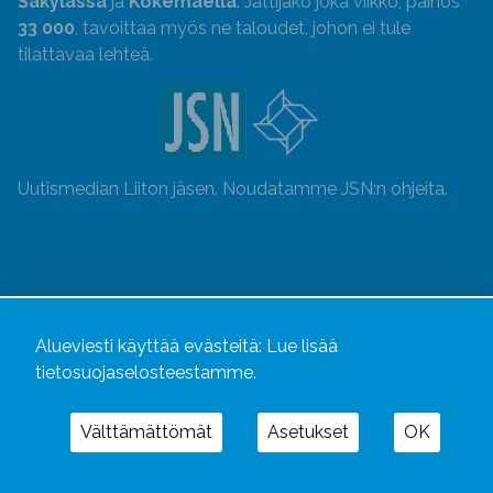
Säkylässä
ja
Kokemäellä
. Jättijako joka viikko, painos
33 000
, tavoittaa myös ne taloudet, johon ei tule
tilattavaa lehteä.
Uutismedian Liiton jäsen. Noudatamme JSN:n ohjeita.
Alueviesti käyttää evästeitä:
Lue lisää
tietosuojaselosteestamme.
Välttämättömät
Asetukset
OK