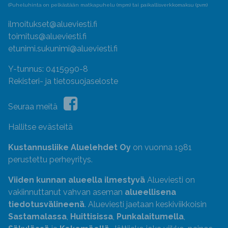
(Puheluhinta on pelkästään matkapuhelu (mpm) tai paikallisverkkomaksu (pvm)
ilmoitukset@alueviesti.fi
toimitus@alueviesti.fi
etunimi.sukunimi@alueviesti.fi
Y-tunnus: 0415990-8
Rekisteri- ja tietosuojaseloste
Seuraa meitä
Hallitse evästeitä
Kustannusliike Aluelehdet Oy
on vuonna 1981
perustettu perheyritys.
Viiden kunnan alueella ilmestyvä
Alueviesti on
vakiinnuttanut vahvan aseman
alueellisena
tiedotusvälineenä
. Alueviesti jaetaan keskiviikkoisin
Sastamalassa
,
Huittisissa
,
Punkalaitumella
,