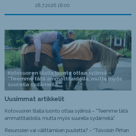
28.7.2026
18:00
Kotovuoren tilalla luonto ottaa syliinsä –
”Teemme tätä ammattitaidolla, mutta myös
suurella sydämellä.”
Uusimmat artikkelit
Kotovuoren tilalla luonto ottaa syliinsä – ”Teemme tätä
ammattitaidolla, mutta myös suurella sydämellä.”
Resurssien vai välittämisen puutetta? – “Toivoisin Pirhan