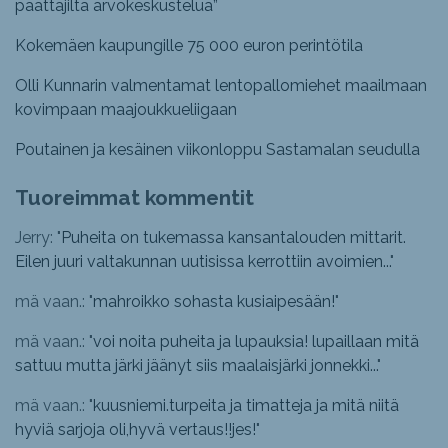
päättäjiltä arvokeskustelua”
Kokemäen kaupungille 75 000 euron perintötila
Olli Kunnarin valmentamat lentopallomiehet maailmaan
kovimpaan maajoukkueliigaan
Poutainen ja kesäinen viikonloppu Sastamalan seudulla
Tuoreimmat kommentit
Jerry: "
Puheita on tukemassa kansantalouden mittarit.
Eilen juuri valtakunnan uutisissa kerrottiin avoimien...
"
mä vaan.: "
mahroikko sohasta kusiaipesään!
"
mä vaan.: "
voi noita puheita ja lupauksia! lupaillaan mitä
sattuu mutta järki jäänyt siis maalaisjärki jonnekki...
"
mä vaan.: "
kuusniemi.turpeita ja timatteja ja mitä niitä
hyviä sarjoja oli,hyvä vertaus!!jes!
"