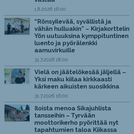
1.8.2026
16:00
“Rönsyilevää, syvällistä ja
vähän hulluakin” – Kirjakorttelin
Yön uutuuksina kymppituntinen
luento ja pyörälenkki
aamuvirkuille
31.7.2026
18:00
Vielä on jäätelökesää jäljellä –
Yksi maku kiilaa kirkkaasti
kärkeen aikuisten suosikkina
31.7.2026
16:00
Iloista menoa Sikajuhlista
tansseihin – Tyrvään
moottorikerho pyörittää nyt
tapahtumien taloa Kiikassa