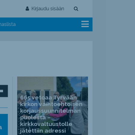
Kirjaudu sisään
aslista
inäppäimillä
665 vetoaa Tyrvään
kirkon vaihtoehtoisen
korjaussuunnitelman
puolesta –
ät
kirkkovaltuustolle
a
jätettiin adressi
nvoimakkuutta