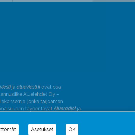
viesti
ja
alueviesti.fi
ovat osa
annusliike Aluelehdet Oy –
akonsernia, jonka tarjoaman
onaisuuden täydentävät
Alueradiot
ja
paino
ättömät
Asetukset
OK