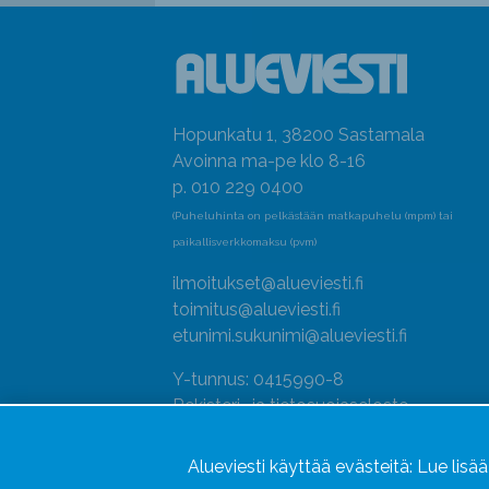
Hopunkatu 1, 38200 Sastamala
Avoinna ma-pe klo 8-16
p. 010 229 0400
(Puheluhinta on pelkästään matkapuhelu (mpm) tai
paikallisverkkomaksu (pvm)
ilmoitukset@alueviesti.fi
toimitus@alueviesti.fi
etunimi.sukunimi@alueviesti.fi
Y-tunnus: 0415990-8
Rekisteri- ja tietosuojaseloste
Seuraa meitä
Alueviesti käyttää evästeitä:
Lue lisä