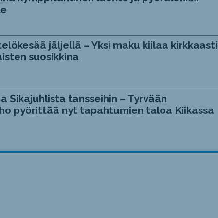
le
telökesää jäljellä – Yksi maku kiilaa kirkkaasti
isten suosikkina
a Sikajuhlista tansseihin – Tyrvään
ho pyörittää nyt tapahtumien taloa Kiikassa