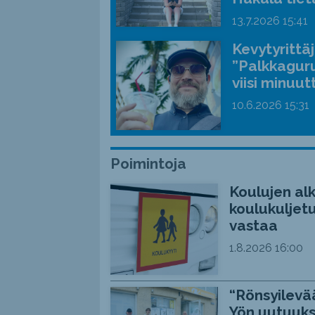
13.7.2026
15:41
Kevytyrittä
”Palkkaguru
viisi minuut
10.6.2026
15:31
Poimintoja
Koulujen alk
koulukuljetu
vastaa
1.8.2026
16:00
“Rönsyilevää
Yön uutuuks