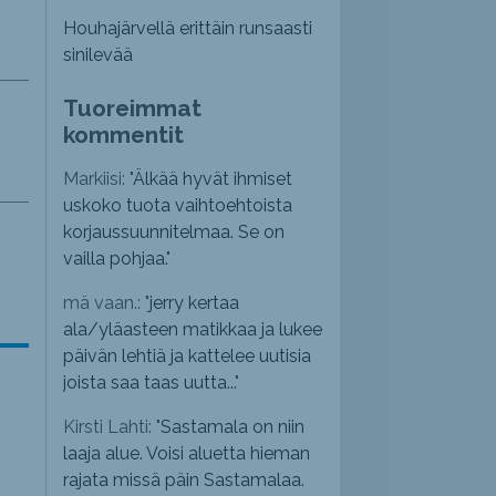
Houhajärvellä erittäin runsaasti
sinilevää
Tuoreimmat
kommentit
Markiisi: "
Älkää hyvät ihmiset
uskoko tuota vaihtoehtoista
korjaussuunnitelmaa. Se on
vailla pohjaa.
"
mä vaan.: "
jerry kertaa
ala/yläasteen matikkaa ja lukee
päivän lehtiä ja kattelee uutisia
joista saa taas uutta...
"
Kirsti Lahti: "
Sastamala on niin
laaja alue. Voisi aluetta hieman
rajata missä päin Sastamalaa.