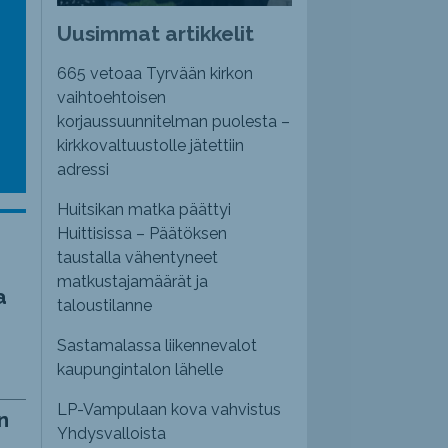
emmaksi
Uusimmat artikkelit
emmäksi.
665 vetoaa Tyrvään kirkon
vaihtoehtoisen
korjaussuunnitelman puolesta –
kirkkovaltuustolle jätettiin
adressi
Huitsikan matka päättyi
Huittisissa – Päätöksen
taustalla vähentyneet
matkustajamäärät ja
a
taloustilanne
Sastamalassa liikennevalot
kaupungintalon lähelle
LP-Vampulaan kova vahvistus
n
Yhdysvalloista