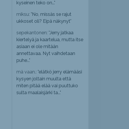
kyseinen teko on...
"
miksu: "
No, missäs se rajut
ukkoset oli? Eipä näkynyt
"
sepekantonen: "
Jerry jatkaa
kiertelyä ja kaartelua, mutta itse
asiaan ei ole mitään
annettavaa. Nyt vaihdetaan
puhe...
"
mä vaan.: "
elätkö jerry elämääsi
kysyen joltain muulta että
miten pitää elää vai puuttuko
sulta maalaisjärki ta...
"