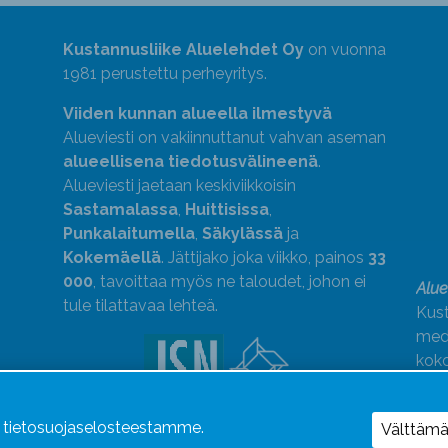
Kustannusliike Aluelehdet Oy
on vuonna
1981 perustettu perheyritys.
Viiden kunnan alueella ilmestyvä
Alueviesti on vakiinnuttanut vahvan aseman
alueellisena tiedotusvälineenä
.
Alueviesti jaetaan keskiviikkoisin
Sastamalassa
,
Huittisissa
,
Punkalaitumella
,
Säkylässä
ja
Kokemäellä
. Jättijako joka viikko, painos
33
000
, tavoittaa myös ne taloudet, johon ei
Alue
tule tilattavaa lehteä.
Kust
medi
kok
Alue
ä tietosuojaselosteestamme.
Uutismedian Liiton jäsen. Noudatamme
Välttäm