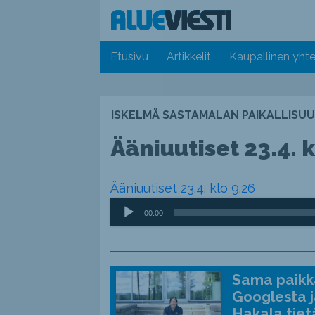
Etusivu
Artikkelit
Kaupallinen yhte
ISKELMÄ SASTAMALAN PAIKALLISUU
Ääniuutiset 23.4. k
Ääniuutiset 23.4. klo 9.26
Äänitoistin
00:00
Sama paikka
Googlesta j
Hakala tiet