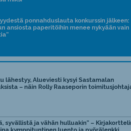
suur
ja
jyydestä ponnahduslauta konkurssin jälkeen:
pien
n ansiosta paperitöihin menee nykyään vain
tia”
u lähestyy, Alueviesti kysyi Sastamalan
ksista – näin Rolly Raaseporin toimitusjohtaj
, syvällistä ja vähän hulluakin” – Kirjakortteli
ina kymppituntinen luento ja pyörälenkki