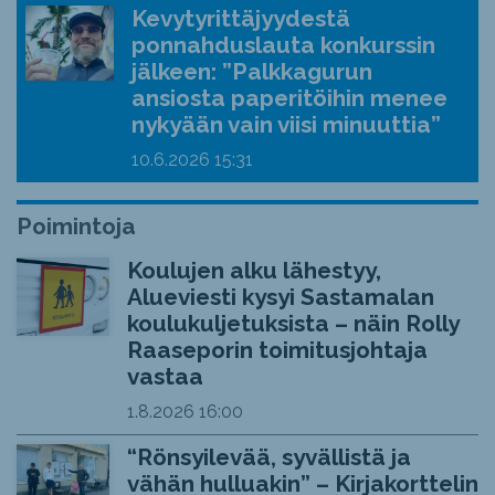
Kevytyrittäjyydestä
ponnahduslauta konkurssin
jälkeen: ”Palkkagurun
ansiosta paperitöihin menee
nykyään vain viisi minuuttia”
10.6.2026
15:31
Poimintoja
Koulujen alku lähestyy,
Alueviesti kysyi Sastamalan
koulukuljetuksista – näin Rolly
Raaseporin toimitusjohtaja
vastaa
1.8.2026
16:00
“Rönsyilevää, syvällistä ja
vähän hulluakin” – Kirjakorttelin