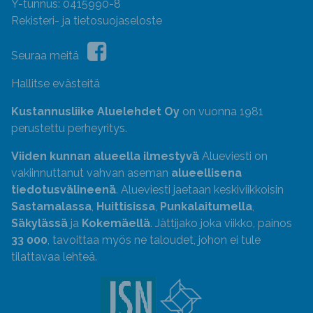
Y-tunnus: 0415990-8
Rekisteri- ja tietosuojaseloste
Seuraa meitä
Hallitse evästeitä
Kustannusliike Aluelehdet Oy
on vuonna 1981
perustettu perheyritys.
Viiden kunnan alueella ilmestyvä
Alueviesti on
vakiinnuttanut vahvan aseman
alueellisena
tiedotusvälineenä
. Alueviesti jaetaan keskiviikkoisin
Sastamalassa
,
Huittisissa
,
Punkalaitumella
,
Säkylässä
ja
Kokemäellä
. Jättijako joka viikko, painos
33 000
, tavoittaa myös ne taloudet, johon ei tule
tilattavaa lehteä.