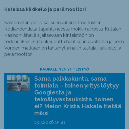
Kateissa käkikello ja perämoottori
Sastamalan poliisi sai sunnuntaina ilmoituksen
Kotilahdentiellä tapahtuneesta mökkimurrosta. Kutalan
Kasinon lähellä sijaitsevaan kiinteistöön on
todennäköisesti tunkeuduttu huhtikuun puolivälin jälkeen.
Vorojen matkaan on lähtenyt ainakin tauluja, käkikello ja
perämoottori.
KAUPALLINEN YHTEISTYÖ
Sama paikkakunta, sama
toimiala – toinen yritys löytyy
Googlesta ja
tekoälyvastauksista, toinen
ei? Meion Krista Hakala tietää
miksi
13.7.2026
15:41