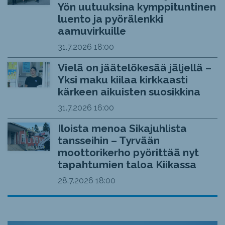
Yön uutuuksina kymppituntinen
luento ja pyörälenkki
aamuvirkuille
31.7.2026
18:00
Vielä on jäätelökesää jäljellä –
Yksi maku kiilaa kirkkaasti
kärkeen aikuisten suosikkina
31.7.2026
16:00
Iloista menoa Sikajuhlista
tansseihin – Tyrvään
moottorikerho pyörittää nyt
tapahtumien taloa Kiikassa
28.7.2026
18:00