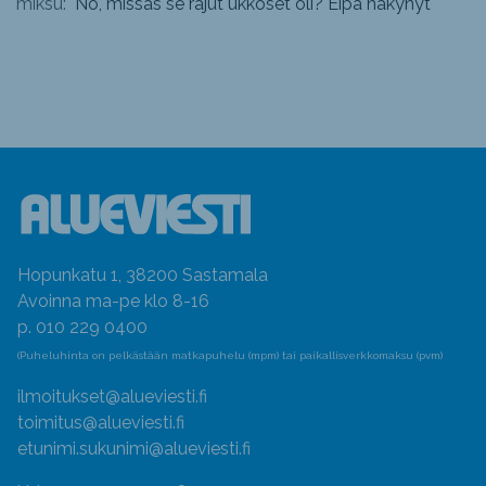
miksu: "
No, missäs se rajut ukkoset oli? Eipä näkynyt
"
Hopunkatu 1, 38200 Sastamala
Avoinna ma-pe klo 8-16
p. 010 229 0400
(Puheluhinta on pelkästään matkapuhelu (mpm) tai paikallisverkkomaksu (pvm)
ilmoitukset@alueviesti.fi
toimitus@alueviesti.fi
etunimi.sukunimi@alueviesti.fi