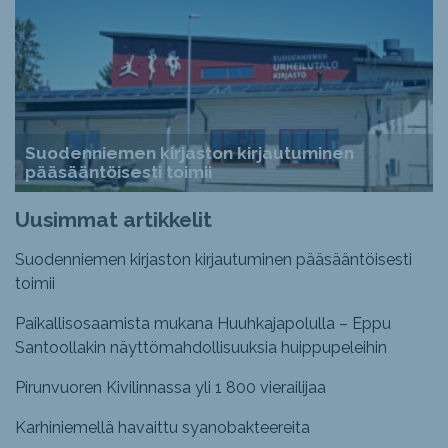
Suodenniemen kirjaston kirjautuminen
pääsääntöisesti toimii
Uusimmat artikkelit
Suodenniemen kirjaston kirjautuminen pääsääntöisesti
toimii
Paikallisosaamista mukana Huuhkajapolulla – Eppu
Santoollakin näyttömahdollisuuksia huippupeleihin
Pirunvuoren Kivilinnassa yli 1 800 vierailijaa
Karhiniemellä havaittu syanobakteereita