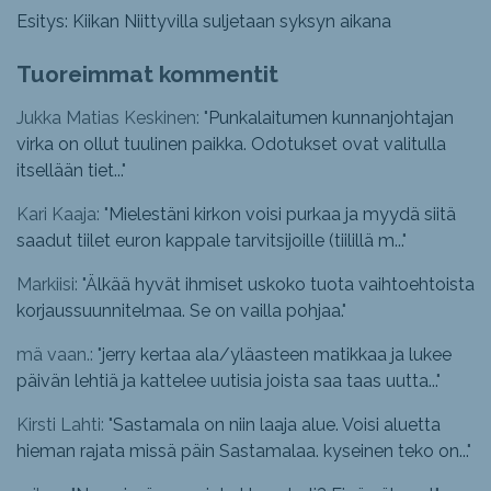
Esitys: Kiikan Niittyvilla suljetaan syksyn aikana
Tuoreimmat kommentit
Jukka Matias Keskinen: "
Punkalaitumen kunnanjohtajan
virka on ollut tuulinen paikka. Odotukset ovat valitulla
itsellään tiet...
"
Kari Kaaja: "
Mielestäni kirkon voisi purkaa ja myydä siitä
saadut tiilet euron kappale tarvitsijoille (tiilillä m...
"
Markiisi: "
Älkää hyvät ihmiset uskoko tuota vaihtoehtoista
korjaussuunnitelmaa. Se on vailla pohjaa.
"
mä vaan.: "
jerry kertaa ala/yläasteen matikkaa ja lukee
päivän lehtiä ja kattelee uutisia joista saa taas uutta...
"
Kirsti Lahti: "
Sastamala on niin laaja alue. Voisi aluetta
hieman rajata missä päin Sastamalaa. kyseinen teko on...
"