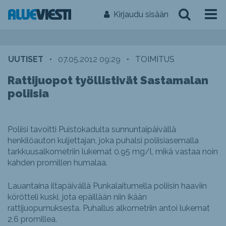
Kirjaudu sisään
UUTISET
•
07.05.2012 09:29
•
TOIMITUS
Rattijuopot työllistivät Sastamalan
poliisia
Poliisi tavoitti Puistokadulta sunnuntaipäivällä
henkilöauton kuljettajan, joka puhalsi poliisiasemalla
tarkkuusalkometriin lukemat 0.95 mg/l, mikä vastaa noin
kahden promillen humalaa.
Lauantaina iltapäivällä Punkalaitumella poliisin haaviin
körötteli kuski, jota epäillään niin ikään
rattijuopumuksesta. Puhallus alkometriin antoi lukemat
2,6 promillea.