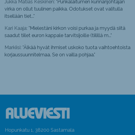
Jukka Matias Keskinen: "
Punkalaitumen kunnanjohtajan
virka on ollut tuulinen paikka. Odotukset ovat valitulla
itsellään tiet...
"
Kari Kaaja: "
Mielestäni kirkon voisi purkaa ja myydä siitä
saadut tiilet euron kappale tarvitsijoille (tiilillä m...
"
Markiisi: "
Älkää hyvät ihmiset uskoko tuota vaihtoehtoista
korjaussuunnitelmaa. Se on vailla pohjaa.
"
Hopunkatu 1, 38200 Sastamala