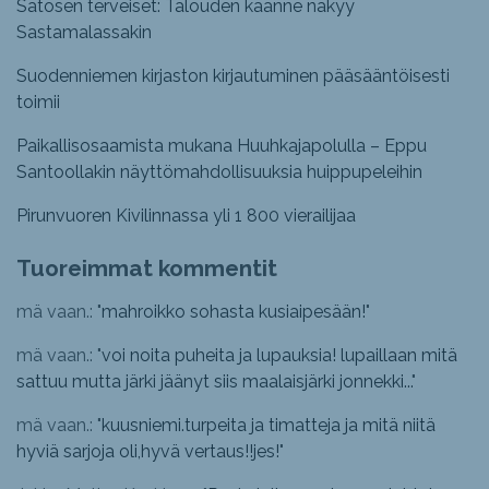
Satosen terveiset: Talouden käänne näkyy
Sastamalassakin
Suodenniemen kirjaston kirjautuminen pääsääntöisesti
toimii
Paikallisosaamista mukana Huuhkajapolulla – Eppu
Santoollakin näyttömahdollisuuksia huippupeleihin
Pirunvuoren Kivilinnassa yli 1 800 vierailijaa
Tuoreimmat kommentit
mä vaan.: "
mahroikko sohasta kusiaipesään!
"
mä vaan.: "
voi noita puheita ja lupauksia! lupaillaan mitä
sattuu mutta järki jäänyt siis maalaisjärki jonnekki...
"
mä vaan.: "
kuusniemi.turpeita ja timatteja ja mitä niitä
hyviä sarjoja oli,hyvä vertaus!!jes!
"