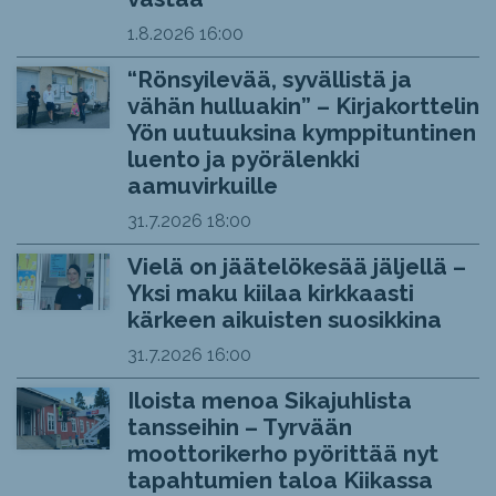
1.8.2026
16:00
“Rönsyilevää, syvällistä ja
vähän hulluakin” – Kirjakorttelin
Yön uutuuksina kymppituntinen
luento ja pyörälenkki
aamuvirkuille
31.7.2026
18:00
Vielä on jäätelökesää jäljellä –
Yksi maku kiilaa kirkkaasti
kärkeen aikuisten suosikkina
31.7.2026
16:00
Iloista menoa Sikajuhlista
tansseihin – Tyrvään
moottorikerho pyörittää nyt
tapahtumien taloa Kiikassa