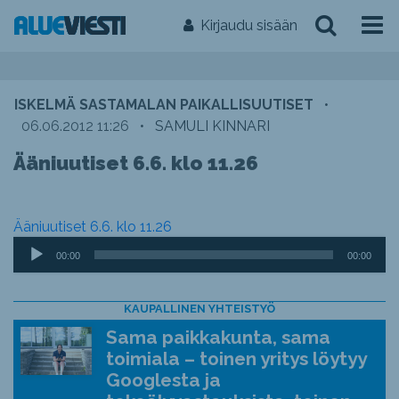
Kirjaudu sisään
ISKELMÄ SASTAMALAN PAIKALLISUUTISET
•
06.06.2012 11:26
•
SAMULI KINNARI
Ääniuutiset 6.6. klo 11.26
Ääniuutiset 6.6. klo 11.26
Äänitoistin
00:00
00:00
KAUPALLINEN YHTEISTYÖ
Sama paikkakunta, sama
toimiala – toinen yritys löytyy
Googlesta ja