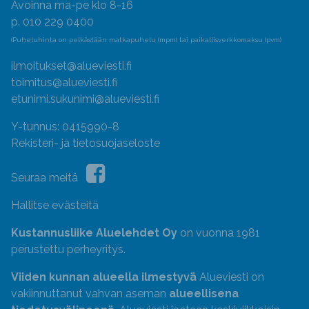
Avoinna ma-pe klo 8-16
p. 010 229 0400
(Puheluhinta on pelkästään matkapuhelu (mpm) tai paikallisverkkomaksu (pvm)
ilmoitukset@alueviesti.fi
toimitus@alueviesti.fi
etunimi.sukunimi@alueviesti.fi
Y-tunnus: 0415990-8
Rekisteri- ja tietosuojaseloste
Seuraa meitä
Hallitse evästeitä
Kustannusliike Aluelehdet Oy
on vuonna 1981
perustettu perheyritys.
Viiden kunnan alueella ilmestyvä
Alueviesti on
vakiinnuttanut vahvan aseman
alueellisena