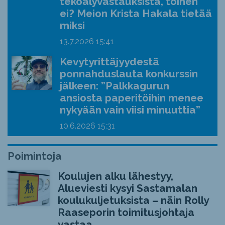
tekoälyvastauksista, toinen
ei? Meion Krista Hakala tietää
miksi
13.7.2026
15:41
Kevytyrittäjyydestä
ponnahduslauta konkurssin
jälkeen: ”Palkkagurun
ansiosta paperitöihin menee
nykyään vain viisi minuuttia”
10.6.2026
15:31
Poimintoja
Koulujen alku lähestyy,
Alueviesti kysyi Sastamalan
koulukuljetuksista – näin Rolly
Raaseporin toimitusjohtaja
vastaa