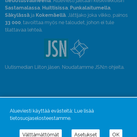
tiedotusvälineenä
. Alueviesti jaetaan keskiviikkoisin
Sastamalassa
,
Huittisissa
,
Punkalaitumella
,
Säkylässä
ja
Kokemäellä
. Jättijako joka viikko, painos
33 000
, tavoittaa myös ne taloudet, johon ei tule
tilattavaa lehteä.
Uutismedian Liiton jäsen. Noudatamme JSN:n ohjeita.
Alueviesti käyttää evästeitä:
Lue lisää
tietosuojaselosteestamme.
Välttämättömät
Asetukset
OK