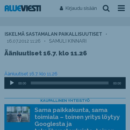
Kirjaudu sisään
ISKELMÄ SASTAMALAN PAIKALLISUUTISET
•
16.07.2012 11:26
•
SAMULI KINNARI
Ääniuutiset 16.7. klo 11.26
Ääniuutiset 16.7. klo 11.26
Äänitoistin
00:00
00:00
KAUPALLINEN YHTEISTYÖ
Sama paikkakunta, sama
toimiala – toinen yritys löytyy
Googlesta ja