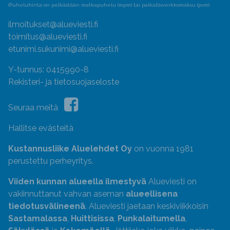
(Puheluhinta on pelkästään matkapuhelu (mpm) tai paikallisverkkomaksu (pvm)
ilmoitukset@alueviesti.fi
toimitus@alueviesti.fi
etunimi.sukunimi@alueviesti.fi
Y-tunnus: 0415990-8
Rekisteri- ja tietosuojaseloste
Seuraa meitä
Hallitse evästeitä
Kustannusliike Aluelehdet Oy
on vuonna 1981
perustettu perheyritys.
Viiden kunnan alueella ilmestyvä
Alueviesti on
vakiinnuttanut vahvan aseman
alueellisena
tiedotusvälineenä
. Alueviesti jaetaan keskiviikkoisin
Sastamalassa
,
Huittisissa
,
Punkalaitumella
,