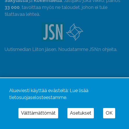
Säkylässä
ja
Kokemäellä
. Jättijako joka viikko, painos
33 000
, tavoittaa myös ne taloudet, johon ei tule
tilattavaa lehteä.
Uutismedian Liiton jäsen. Noudatamme JSN:n ohjeita.
Alueviesti käyttää evästeitä:
Lue lisää
tietosuojaselosteestamme.
Välttämättömät
Asetukset
OK