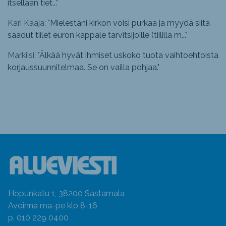
itsellään tiet...
"
Kari Kaaja: "
Mielestäni kirkon voisi purkaa ja myydä siitä
saadut tiilet euron kappale tarvitsijoille (tiilillä m...
"
Markiisi: "
Älkää hyvät ihmiset uskoko tuota vaihtoehtoista
korjaussuunnitelmaa. Se on vailla pohjaa.
"
Hopunkatu 1, 38200 Sastamala
Avoinna ma-pe klo 8-16
p. 010 229 0400