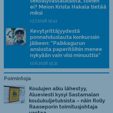
tekoälyvastauksista, toinen
ei? Meion Krista Hakala tietää
miksi
13.7.2026
15:41
Kevytyrittäjyydestä
ponnahduslauta konkurssin
jälkeen: ”Palkkagurun
ansiosta paperitöihin menee
nykyään vain viisi minuuttia”
10.6.2026
15:31
Poimintoja
Koulujen alku lähestyy,
Alueviesti kysyi Sastamalan
koulukuljetuksista – näin Rolly
Raaseporin toimitusjohtaja
vastaa