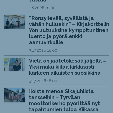
1.8.2026
16:00
“Rönsyilevää, syvällistä ja
vähän hulluakin” – Kirjakorttelin
Yön uutuuksina kymppituntinen
luento ja pyörälenkki
aamuvirkuille
31.7.2026
18:00
Vielä on jäätelökesää jäljellä –
Yksi maku kiilaa kirkkaasti
kärkeen aikuisten suosikkina
31.7.2026
16:00
Iloista menoa Sikajuhlista
tansseihin – Tyrvään
moottorikerho pyörittää nyt
tapahtumien taloa Kiikassa