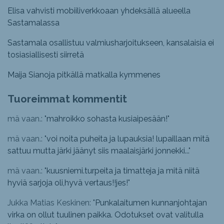
Elisa vahvisti mobiiliverkkoaan yhdeksällä alueella
Sastamalassa
Sastamala osallistuu valmiusharjoitukseen, kansalaisia ei
tosiasiallisesti siirretä
Maija Sianoja pitkällä matkalla kymmenes
Tuoreimmat kommentit
mä vaan.: "
mahroikko sohasta kusiaipesään!
"
mä vaan.: "
voi noita puheita ja lupauksia! lupaillaan mitä
sattuu mutta järki jäänyt siis maalaisjärki jonnekki...
"
mä vaan.: "
kuusniemi.turpeita ja timatteja ja mitä niitä
hyviä sarjoja oli,hyvä vertaus!!jes!
"
Jukka Matias Keskinen: "
Punkalaitumen kunnanjohtajan
virka on ollut tuulinen paikka. Odotukset ovat valitulla