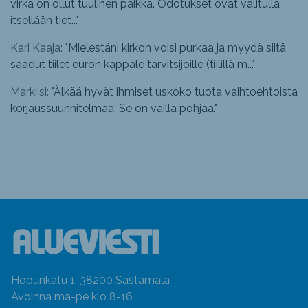
virka on ollut tuulinen paikka. Odotukset ovat valitulla
itsellään tiet...
"
Kari Kaaja: "
Mielestäni kirkon voisi purkaa ja myydä siitä
saadut tiilet euron kappale tarvitsijoille (tiilillä m...
"
Markiisi: "
Älkää hyvät ihmiset uskoko tuota vaihtoehtoista
korjaussuunnitelmaa. Se on vailla pohjaa.
"
Hopunkatu 1, 38200 Sastamala
Avoinna ma-pe klo 8-16