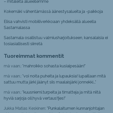
– mitaleita alueellemme
Kokemäki vähentämässä äänestysalueita ja -paikkoja
Elisa vahvisti mobiiliverkkoaan yhdeksällä alueella
Sastamalassa
Sastamala osallistuu valmiusharjoitukseen, kansalaisia ei
tosiasiallisesti siirretä
Tuoreimmat kommentit
mä vaan.: "
mahroikko sohasta kusiaipesään!
"
mä vaan.: "
voi noita puheita ja lupauksia! lupaillaan mitä
sattuu mutta järki jäänyt siis maalaisjärki jonnekki...
"
mä vaan.: "
kuusniemi.turpeita ja timatteja ja mitä niitä
hyviä sarjoja oli,hyvä vertaus!!jes!
"
Jukka Matias Keskinen: "
Punkalaitumen kunnanjohtajan