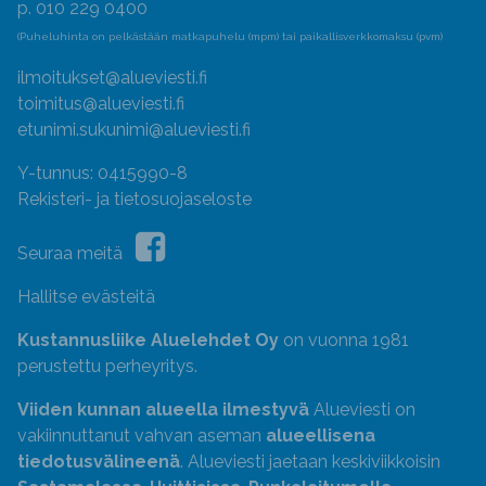
p. 010 229 0400
(Puheluhinta on pelkästään matkapuhelu (mpm) tai paikallisverkkomaksu (pvm)
ilmoitukset@alueviesti.fi
toimitus@alueviesti.fi
etunimi.sukunimi@alueviesti.fi
Y-tunnus: 0415990-8
Rekisteri- ja tietosuojaseloste
Seuraa meitä
Hallitse evästeitä
Kustannusliike Aluelehdet Oy
on vuonna 1981
perustettu perheyritys.
Viiden kunnan alueella ilmestyvä
Alueviesti on
vakiinnuttanut vahvan aseman
alueellisena
tiedotusvälineenä
. Alueviesti jaetaan keskiviikkoisin