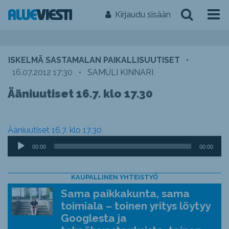
Kirjaudu sisään
ISKELMÄ SASTAMALAN PAIKALLISUUTISET
•
16.07.2012 17:30
•
SAMULI KINNARI
Ääniuutiset 16.7. klo 17.30
Ääniuutiset 16.7. klo 17.30
Äänitoistin
00:00
00:00
KAUPALLINEN YHTEISTYÖ
Sama paikkakunta, sama
toimiala – toinen yritys löytyy
Googlesta ja