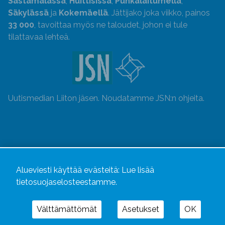
Sastamalassa
,
Huittisissa
,
Punkalaitumella
,
Säkylässä
ja
Kokemäellä
. Jättijako joka viikko, painos
33 000
, tavoittaa myös ne taloudet, johon ei tule
tilattavaa lehteä.
Uutismedian Liiton jäsen. Noudatamme JSN:n ohjeita.
Alueviesti käyttää evästeitä:
Lue lisää
tietosuojaselosteestamme.
Välttämättömät
Asetukset
OK