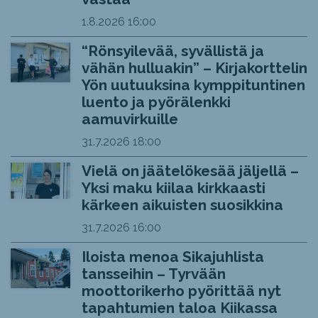
1.8.2026
16:00
“Rönsyilevää, syvällistä ja
vähän hulluakin” – Kirjakorttelin
Yön uutuuksina kymppituntinen
luento ja pyörälenkki
aamuvirkuille
31.7.2026
18:00
Vielä on jäätelökesää jäljellä –
Yksi maku kiilaa kirkkaasti
kärkeen aikuisten suosikkina
31.7.2026
16:00
Iloista menoa Sikajuhlista
tansseihin – Tyrvään
moottorikerho pyörittää nyt
tapahtumien taloa Kiikassa