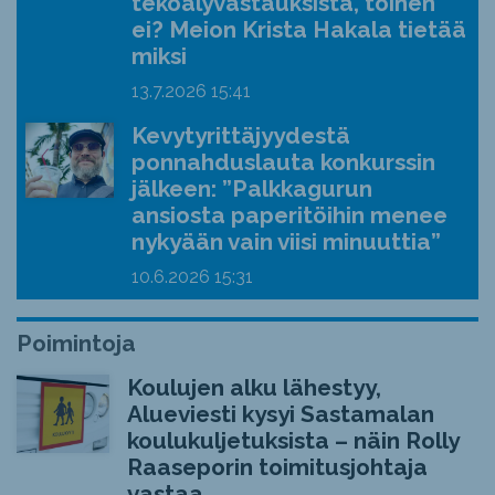
tekoälyvastauksista, toinen
ei? Meion Krista Hakala tietää
miksi
13.7.2026
15:41
Kevytyrittäjyydestä
ponnahduslauta konkurssin
jälkeen: ”Palkkagurun
ansiosta paperitöihin menee
nykyään vain viisi minuuttia”
10.6.2026
15:31
Poimintoja
Koulujen alku lähestyy,
Alueviesti kysyi Sastamalan
koulukuljetuksista – näin Rolly
Raaseporin toimitusjohtaja
vastaa