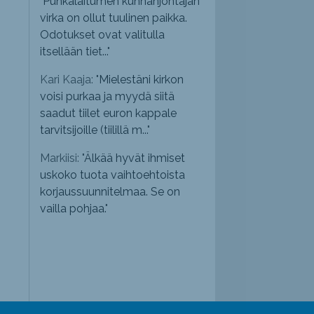
"
Punkalaitumen kunnanjohtajan
virka on ollut tuulinen paikka.
Odotukset ovat valitulla
itsellään tiet...
"
Kari Kaaja: "
Mielestäni kirkon
voisi purkaa ja myydä siitä
saadut tiilet euron kappale
tarvitsijoille (tiilillä m...
"
Markiisi: "
Älkää hyvät ihmiset
uskoko tuota vaihtoehtoista
korjaussuunnitelmaa. Se on
vailla pohjaa.
"