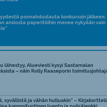
suur
ja
jyydestä ponnahduslauta konkurssin jälkeen:
pien
n ansiosta paperitöihin menee nykyään vain
tia”
u lähestyy, Alueviesti kysyi Sastamalan
ksista – näin Rolly Raaseporin toimitusjohtaj
, syvällistä ja vähän hulluakin” – Kirjakortteli
ina kymppituntinen luento ja pyörälenkki