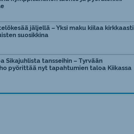
le
telökesää jäljellä – Yksi maku kiilaa kirkkaasti
isten suosikkina
a Sikajuhlista tansseihin – Tyrvään
ho pyörittää nyt tapahtumien taloa Kiikassa