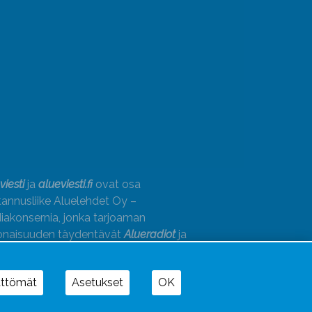
viesti
ja
alueviesti.fi
ovat osa
annusliike Aluelehdet Oy –
akonsernia, jonka tarjoaman
onaisuuden täydentävät
Alueradiot
ja
paino
ättömät
Asetukset
OK