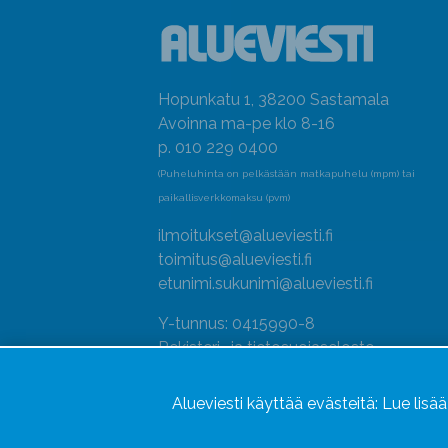
Hopunkatu 1, 38200 Sastamala
Avoinna ma-pe klo 8-16
p. 010 229 0400
(Puheluhinta on pelkästään matkapuhelu (mpm) tai
paikallisverkkomaksu (pvm)
ilmoitukset@alueviesti.fi
toimitus@alueviesti.fi
etunimi.sukunimi@alueviesti.fi
Y-tunnus: 0415990-8
Rekisteri- ja tietosuojaseloste
Seuraa meitä
Alueviesti käyttää evästeitä:
Lue lisä
Hallitse evästeitä