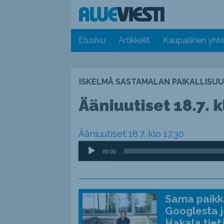
Etusivu
Artikkelit
Kaupallinen yhte
ISKELMÄ SASTAMALAN PAIKALLISUU
Ääniuutiset 18.7. k
Ääniuutiset 18.7. klo 17.30
Äänitoistin
00:00
Sama paikka
Googlesta j
Hakala tiet