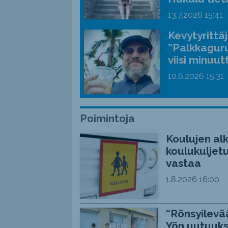
13.7.2026
15:41
Kevytyrittä
”Palkkaguru
viisi minuut
10.6.2026
15:31
Poimintoja
Koulujen alk
koulukuljetu
vastaa
1.8.2026
16:00
“Rönsyilevää
Yön uutuuks