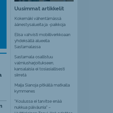
emmaksi
Uusimmat artikkelit
emmäksi.
Kokemäki vähentämässä
äänestysalueita ja -paikkoja
Elisa vahvisti mobiiliverkkoaan
yhdeksällä alueella
Sastamalassa
Sastamala osallistuu
valmiusharjoitukseen,
kansalaisia ei tosiasiallisesti
a
siirretä
Maija Sianoja pitkällä matkalla
kymmenes
”Koulussa ei tarvitse enää
n
nukkua päiväunia” –