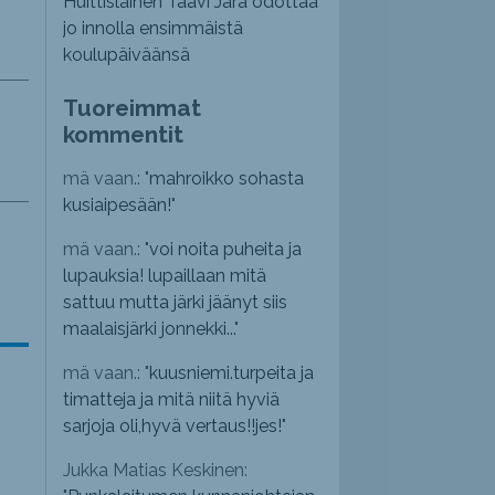
Huittislainen Taavi Järä odottaa
jo innolla ensimmäistä
koulupäiväänsä
Tuoreimmat
kommentit
mä vaan.: "
mahroikko sohasta
kusiaipesään!
"
mä vaan.: "
voi noita puheita ja
lupauksia! lupaillaan mitä
sattuu mutta järki jäänyt siis
maalaisjärki jonnekki...
"
mä vaan.: "
kuusniemi.turpeita ja
timatteja ja mitä niitä hyviä
sarjoja oli,hyvä vertaus!!jes!
"
Jukka Matias Keskinen: