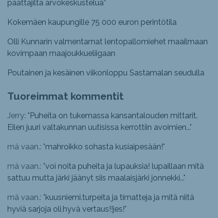
päättäjiltä arvokeskustelua”
Kokemäen kaupungille 75 000 euron perintötila
Olli Kunnarin valmentamat lentopallomiehet maailmaan
kovimpaan maajoukkueliigaan
Poutainen ja kesäinen viikonloppu Sastamalan seudulla
Tuoreimmat kommentit
Jerry: "
Puheita on tukemassa kansantalouden mittarit.
Eilen juuri valtakunnan uutisissa kerrottiin avoimien...
"
mä vaan.: "
mahroikko sohasta kusiaipesään!
"
mä vaan.: "
voi noita puheita ja lupauksia! lupaillaan mitä
sattuu mutta järki jäänyt siis maalaisjärki jonnekki...
"
mä vaan.: "
kuusniemi.turpeita ja timatteja ja mitä niitä
hyviä sarjoja oli,hyvä vertaus!!jes!
"