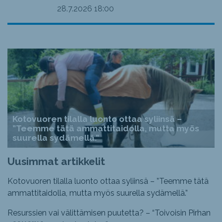
28.7.2026
18:00
Kotovuoren tilalla luonto ottaa syliinsä –
”Teemme tätä ammattitaidolla, mutta myös
suurella sydämellä.”
Uusimmat artikkelit
Kotovuoren tilalla luonto ottaa syliinsä – ”Teemme tätä
ammattitaidolla, mutta myös suurella sydämellä.”
Resurssien vai välittämisen puutetta? – “Toivoisin Pirhan