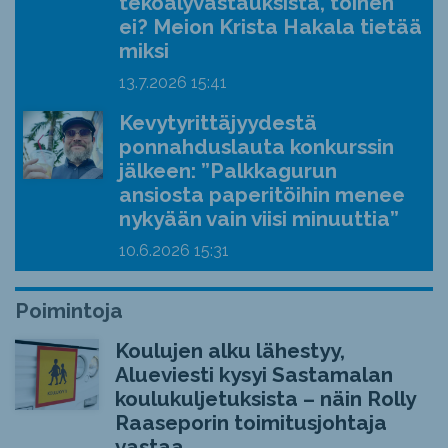
tekoälyvastauksista, toinen
ei? Meion Krista Hakala tietää
miksi
13.7.2026
15:41
Kevytyrittäjyydestä
ponnahduslauta konkurssin
jälkeen: ”Palkkagurun
ansiosta paperitöihin menee
nykyään vain viisi minuuttia”
10.6.2026
15:31
Poimintoja
Koulujen alku lähestyy,
Alueviesti kysyi Sastamalan
koulukuljetuksista – näin Rolly
Raaseporin toimitusjohtaja
vastaa