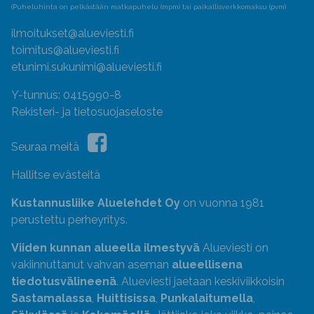
(Puheluhinta on pelkästään matkapuhelu (mpm) tai paikallisverkkomaksu (pvm)
ilmoitukset@alueviesti.fi
toimitus@alueviesti.fi
etunimi.sukunimi@alueviesti.fi
Y-tunnus: 0415990-8
Rekisteri- ja tietosuojaseloste
Seuraa meitä
Hallitse evästeitä
Kustannusliike Aluelehdet Oy
on vuonna 1981
perustettu perheyritys.
Viiden kunnan alueella ilmestyvä
Alueviesti on
vakiinnuttanut vahvan aseman
alueellisena
tiedotusvälineenä
. Alueviesti jaetaan keskiviikkoisin
Sastamalassa
,
Huittisissa
,
Punkalaitumella
,