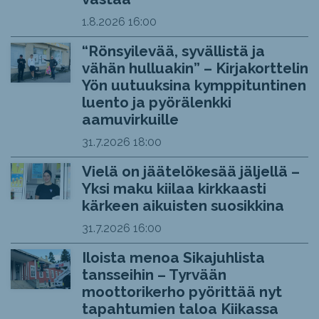
1.8.2026
16:00
“Rönsyilevää, syvällistä ja
vähän hulluakin” – Kirjakorttelin
Yön uutuuksina kymppituntinen
luento ja pyörälenkki
aamuvirkuille
31.7.2026
18:00
Vielä on jäätelökesää jäljellä –
Yksi maku kiilaa kirkkaasti
kärkeen aikuisten suosikkina
31.7.2026
16:00
Iloista menoa Sikajuhlista
tansseihin – Tyrvään
moottorikerho pyörittää nyt
tapahtumien taloa Kiikassa