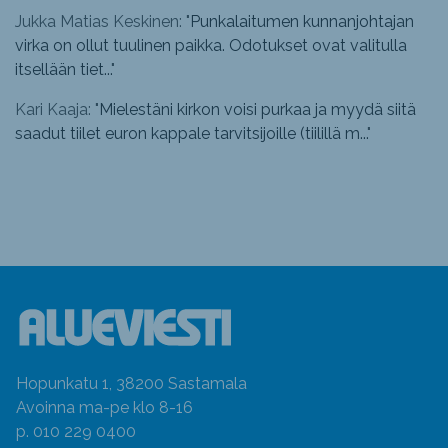
Jukka Matias Keskinen: "
Punkalaitumen kunnanjohtajan
virka on ollut tuulinen paikka. Odotukset ovat valitulla
itsellään tiet...
"
Kari Kaaja: "
Mielestäni kirkon voisi purkaa ja myydä siitä
saadut tiilet euron kappale tarvitsijoille (tiilillä m...
"
Hopunkatu 1, 38200 Sastamala
Avoinna ma-pe klo 8-16
p. 010 229 0400