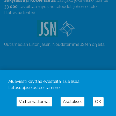
Säkylässä
ja
Kokemäellä
. Jättijako joka viikko, painos
33 000
, tavoittaa myös ne taloudet, johon ei tule
tilattavaa lehteä.
Uutismedian Liiton jäsen. Noudatamme JSN:n ohjeita.
Alueviesti käyttää evästeitä:
Lue lisää
tietosuojaselosteestamme.
Välttämättömät
Asetukset
OK