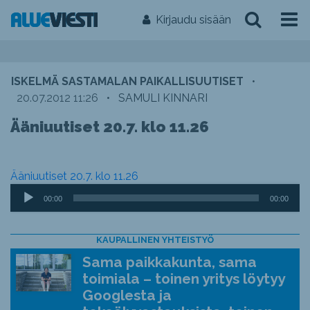
Kirjaudu sisään
ISKELMÄ SASTAMALAN PAIKALLISUUTISET
•
20.07.2012 11:26
•
SAMULI KINNARI
Ääniuutiset 20.7. klo 11.26
Ääniuutiset 20.7. klo 11.26
Äänitoistin
00:00
00:00
KAUPALLINEN YHTEISTYÖ
Sama paikkakunta, sama
toimiala – toinen yritys löytyy
Googlesta ja