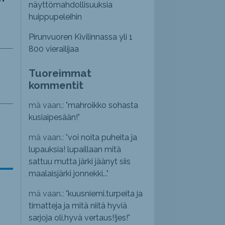
näyttömahdollisuuksia
huippupeleihin
Pirunvuoren Kivilinnassa yli 1
800 vierailijaa
Tuoreimmat
kommentit
mä vaan.: "
mahroikko sohasta
kusiaipesään!
"
mä vaan.: "
voi noita puheita ja
lupauksia! lupaillaan mitä
sattuu mutta järki jäänyt siis
maalaisjärki jonnekki...
"
mä vaan.: "
kuusniemi.turpeita ja
timatteja ja mitä niitä hyviä
sarjoja oli,hyvä vertaus!!jes!
"