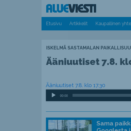
Etusivu
Artikkelit
Kaupallinen yhte
ISKELMÄ SASTAMALAN PAIKALLISUU
Ääniuutiset 7.8. kl
Ääniuutiset 7.8. klo 17.30
Äänitoistin
00:00
Sama paikka
Googlesta j