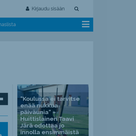
Kirjaudu sisään
aslista
inäppäimillä
”Koulussa ei tarvitse
enää nukkua
päiväunia” –
Huittislainen Taavi
Järä odottaa jo
ät
innolla ensimmäistä
a