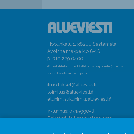
Hopunkatu 1, 38200 Sastamala
Avoinna ma-pe klo 8-16
p. 010 229 0400
(Puheluhinta on pelkästään matkapuhelu (mpm) tai
paikallisverkkomaksu (pvm)
ilmoitukset@alueviesti.fi
toimitus@alueviesti.fi
etunimi.sukunimi@alueviesti.fi
Y-tunnus: 0415990-8
Rekisteri- ja tietosuojaseloste
Seuraa meitä