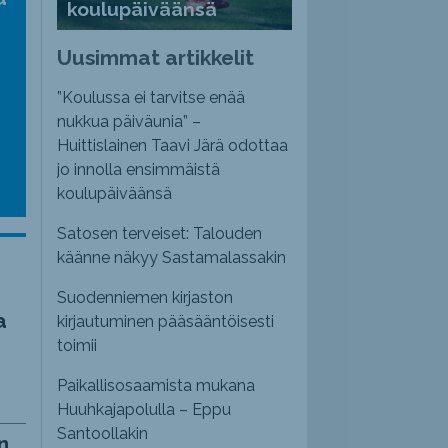
koulupäiväänsä
nvoimakkuutta
emmaksi
Uusimmat artikkelit
emmäksi.
”Koulussa ei tarvitse enää
nukkua päiväunia” –
Huittislainen Taavi Järä odottaa
jo innolla ensimmäistä
koulupäiväänsä
Satosen terveiset: Talouden
käänne näkyy Sastamalassakin
Suodenniemen kirjaston
a
kirjautuminen pääsääntöisesti
toimii
Paikallisosaamista mukana
Huuhkajapolulla – Eppu
Santoollakin
n