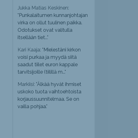
Jukka Matias Keskinen:
"
Punkalaitumen kunnanjohtajan
virka on ollut tuulinen paikka.
Odotukset ovat valitulla
itsellään tiet...
"
Kari Kaaja: "
Mielestäni kirkon
voisi purkaa ja myydä siitä
saadut tiilet euron kappale
tarvitsijoille (tiilillä m...
"
Markiisi: "
Älkää hyvät ihmiset
uskoko tuota vaihtoehtoista
korjaussuunnitelmaa. Se on
vailla pohjaa.
"