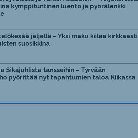
ina kymppituntinen luento ja pyörälenkki
le
telökesää jäljellä – Yksi maku kiilaa kirkkaasti
isten suosikkina
a Sikajuhlista tansseihin – Tyrvään
ho pyörittää nyt tapahtumien taloa Kiikassa