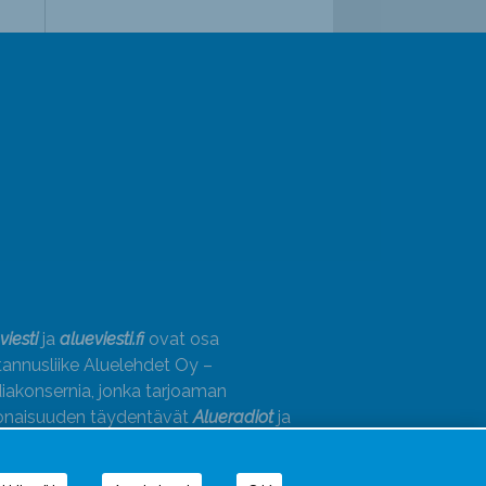
viesti
ja
alueviesti.fi
ovat osa
annusliike Aluelehdet Oy –
akonsernia, jonka tarjoaman
onaisuuden täydentävät
Alueradiot
ja
paino