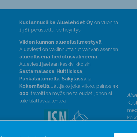
Kustannusliike Aluelehdet Oy
on vuonna
1981 perustettu perheyritys.
Viiden kunnan alueella ilmestyvä
Alueviesti on vakiinnuttanut vahvan aseman
alueellisena tiedotusvälineenä
.
Alueviesti jaetaan keskiviikkoisin
Sastamalassa
,
Huittisissa
,
Punkalaitumella
,
Säkylässä
ja
Kokemäellä
. Jättijako joka viikko, painos
33
000
, tavoittaa myös ne taloudet, johon ei
Alue
tule tilattavaa lehteä.
Kust
medi
kok
Alue