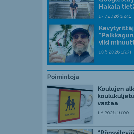
Hakala tiet
13.7.2026
15:41
Kevytyrittä
”Palkkaguru
viisi minuut
10.6.2026
15:31
Poimintoja
Koulujen alk
koulukuljetu
vastaa
1.8.2026
16:00
“Rönsyilevää