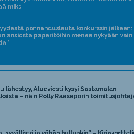
ääne
ää miksi
suur
ja
jyydestä ponnahduslauta konkurssin jälkeen:
pien
n ansiosta paperitöihin menee nykyään vain
tia”
u lähestyy, Alueviesti kysyi Sastamalan
ksista – näin Rolly Raaseporin toimitusjohtaj
, syvällistä ja vähän hulluakin” – Kirjakortteli