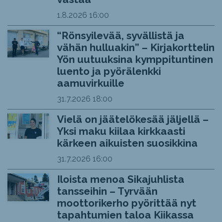
1.8.2026
16:00
“Rönsyilevää, syvällistä ja
vähän hulluakin” – Kirjakorttelin
Yön uutuuksina kymppituntinen
luento ja pyörälenkki
aamuvirkuille
31.7.2026
18:00
Vielä on jäätelökesää jäljellä –
Yksi maku kiilaa kirkkaasti
kärkeen aikuisten suosikkina
31.7.2026
16:00
Iloista menoa Sikajuhlista
tansseihin – Tyrvään
moottorikerho pyörittää nyt
tapahtumien taloa Kiikassa