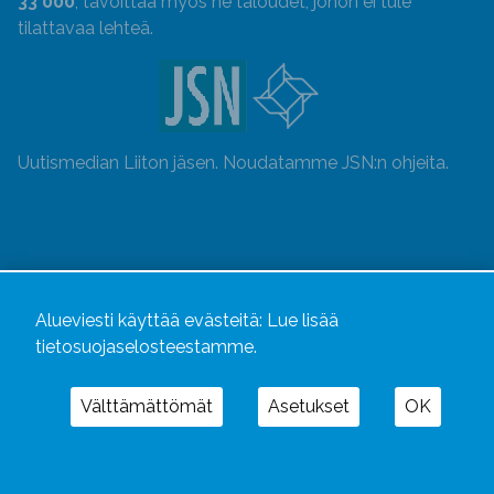
33 000
, tavoittaa myös ne taloudet, johon ei tule
tilattavaa lehteä.
Uutismedian Liiton jäsen. Noudatamme JSN:n ohjeita.
Alueviesti käyttää evästeitä:
Lue lisää
tietosuojaselosteestamme.
Välttämättömät
Asetukset
OK
Alueviesti
ja
alueviesti.fi
ovat osa Kustannusliike