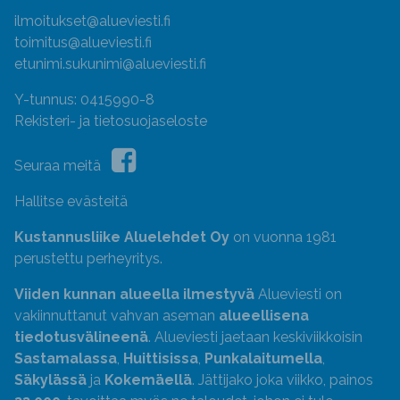
ilmoitukset@alueviesti.fi
toimitus@alueviesti.fi
etunimi.sukunimi@alueviesti.fi
Y-tunnus: 0415990-8
Rekisteri- ja tietosuojaseloste
Seuraa meitä
Hallitse evästeitä
Kustannusliike Aluelehdet Oy
on vuonna 1981
perustettu perheyritys.
Viiden kunnan alueella ilmestyvä
Alueviesti on
vakiinnuttanut vahvan aseman
alueellisena
tiedotusvälineenä
. Alueviesti jaetaan keskiviikkoisin
Sastamalassa
,
Huittisissa
,
Punkalaitumella
,
Säkylässä
ja
Kokemäellä
. Jättijako joka viikko, painos