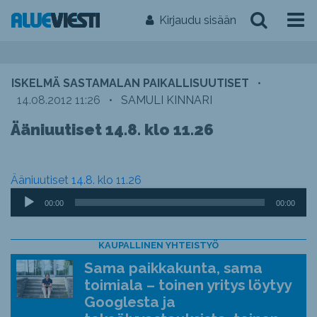
Kirjaudu sisään
ISKELMÄ SASTAMALAN PAIKALLISUUTISET
•
14.08.2012 11:26
•
SAMULI KINNARI
Ääniuutiset 14.8. klo 11.26
Ääniuutiset 14.8. klo 11.26
Äänitoistin
00:00
00:00
KAUPALLINEN YHTEISTYÖ
Sama paikkakunta, sama
toimiala – toinen yritys löytyy
Googlesta ja