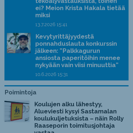
tekoälyvastauksista, toinen
ei? Meion Krista Hakala tietää
miksi
13.7.2026
15:41
Kevytyrittäjyydestä
ponnahduslauta konkurssin
jälkeen: ”Palkkagurun
ansiosta paperitöihin menee
nykyään vain viisi minuuttia”
10.6.2026
15:31
Poimintoja
Koulujen alku lähestyy,
Alueviesti kysyi Sastamalan
koulukuljetuksista – näin Rolly
Raaseporin toimitusjohtaja
vastaa