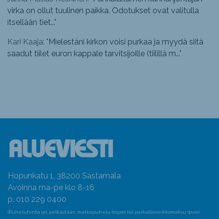
virka on ollut tuulinen paikka. Odotukset ovat valitulla
itsellään tiet...
"
Kari Kaaja: "
Mielestäni kirkon voisi purkaa ja myydä siitä
saadut tiilet euron kappale tarvitsijoille (tiilillä m...
"
Hopunkatu 1, 38200 Sastamala
Avoinna ma-pe klo 8-16
p. 010 229 0400
(Puheluhinta on pelkästään matkapuhelu (mpm) tai paikallisverkkomaksu (pvm)