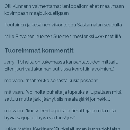
Olli Kunnarin valmentamat lentopallomiehet maailmaan
kovimpaan maajoukkueliigaan
Poutainen ja kesäinen viikonloppu Sastamalan seudulla
Milla Ritvonen nuorten Suomen mestariksi 400 metrillä
Tuoreimmat kommentit
Jerry: "
Puheita on tukemassa kansantalouden mittarit.
Eilen juuri valtakunnan uutisissa kerrottiin avoimien...
"
mä vaan.: "
mahroikko sohasta kusiaipesään!
"
mä vaan.: "
voi noita puheita ja lupauksia! lupaillaan mitä
sattuu mutta järki jäänyt siis maalaisjärki jonnekki...
"
mä vaan.: "
kuusniemi.turpeita ja timatteja ja mitä niitä
hyviä sarjoja oli,hyvä vertaus!!jes!
"
Jukka Matias Keskinen: "
Punkalaitumen kunnanjohtajan