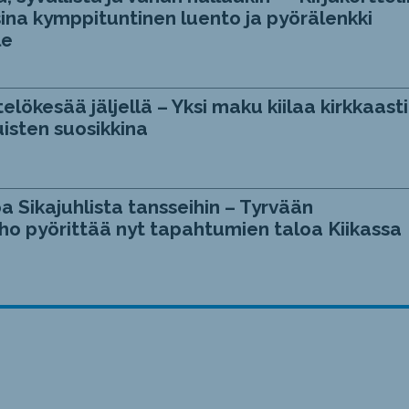
ina kymppituntinen luento ja pyörälenkki
le
telökesää jäljellä – Yksi maku kiilaa kirkkaasti
isten suosikkina
a Sikajuhlista tansseihin – Tyrvään
ho pyörittää nyt tapahtumien taloa Kiikassa