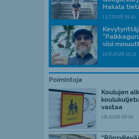
Hakala tiet
13.7.2026
15:41
Kevytyrittä
”Palkkaguru
viisi minuut
10.6.2026
15:31
Poimintoja
Koulujen alk
koulukuljetu
vastaa
1.8.2026
16:00
“Rönsyilevää