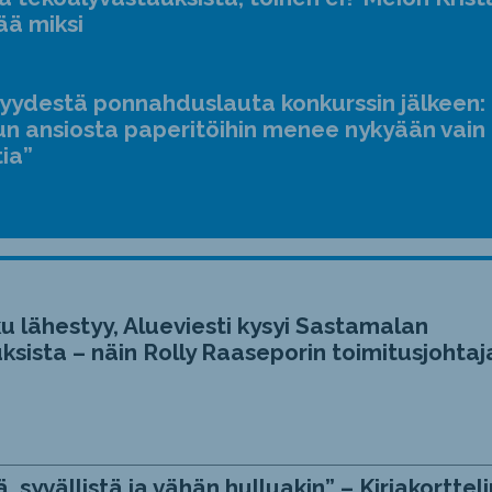
ääne
ää miksi
suur
ja
jyydestä ponnahduslauta konkurssin jälkeen:
pien
n ansiosta paperitöihin menee nykyään vain
tia”
u lähestyy, Alueviesti kysyi Sastamalan
ksista – näin Rolly Raaseporin toimitusjohtaj
, syvällistä ja vähän hulluakin” – Kirjakortteli