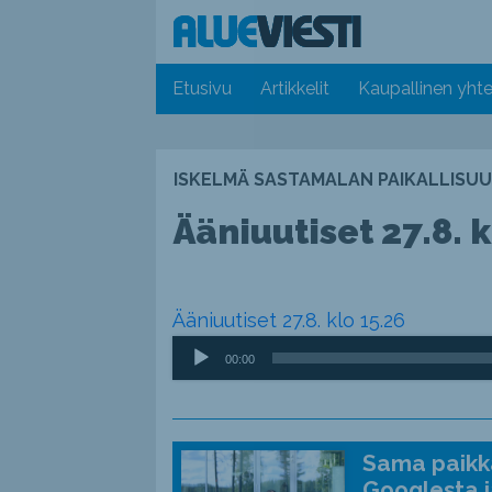
Etusivu
Artikkelit
Kaupallinen yhte
ISKELMÄ SASTAMALAN PAIKALLISUU
Ääniuutiset 27.8. k
Ääniuutiset 27.8. klo 15.26
Äänitoistin
00:00
Sama paikka
Googlesta j