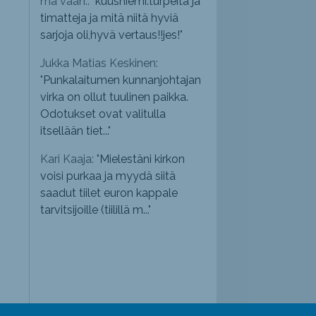
mä vaan.: "
kuusniemi.turpeita ja
timatteja ja mitä niitä hyviä
sarjoja oli,hyvä vertaus!!jes!
"
Jukka Matias Keskinen:
"
Punkalaitumen kunnanjohtajan
virka on ollut tuulinen paikka.
Odotukset ovat valitulla
itsellään tiet...
"
Kari Kaaja: "
Mielestäni kirkon
voisi purkaa ja myydä siitä
saadut tiilet euron kappale
tarvitsijoille (tiilillä m...
"