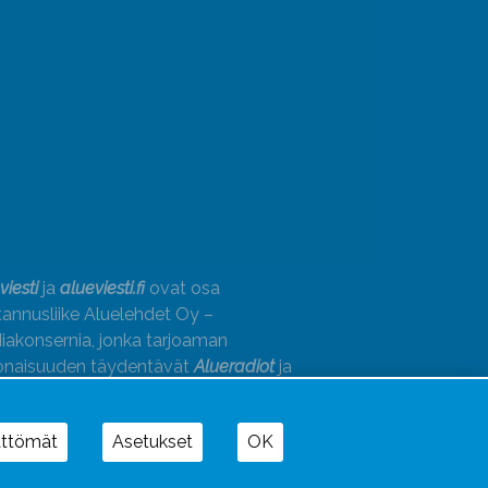
viesti
ja
alueviesti.fi
ovat osa
annusliike Aluelehdet Oy –
akonsernia, jonka tarjoaman
onaisuuden täydentävät
Alueradiot
ja
paino
ättömät
Asetukset
OK