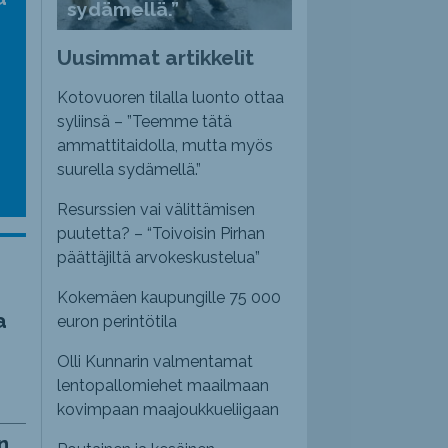
sydämellä.”
nvoimakkuutta
emmaksi
Uusimmat artikkelit
emmäksi.
Kotovuoren tilalla luonto ottaa
syliinsä – ”Teemme tätä
ammattitaidolla, mutta myös
suurella sydämellä.”
Resurssien vai välittämisen
puutetta? – “Toivoisin Pirhan
päättäjiltä arvokeskustelua”
Kokemäen kaupungille 75 000
a
euron perintötila
Olli Kunnarin valmentamat
lentopallomiehet maailmaan
kovimpaan maajoukkueliigaan
n