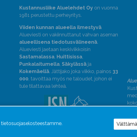
Kustannusliike Aluelehdet Oy
on vuonna
1981 perustettu perheyritys.
Viiden kunnan alueella ilmestyvä
Alueviesti on vakiinnuttanut vahvan aseman
alueellisena tiedotusvälineenä
.
Alueviesti jaetaan keskiviikkoisin
Sastamalassa
,
Huittisissa
,
Punkalaitumella
,
Säkylässä
ja
Kokemäellä
. Jättijako joka viikko, painos
33
000
, tavoittaa myös ne taloudet, johon ei
Alue
tule tilattavaa lehteä.
Kust
medi
kok
Alue
ä tietosuojaselosteestamme.
Uutismedian Liiton jäsen. Noudatamme
Välttäm
JSN:n ohjeita.