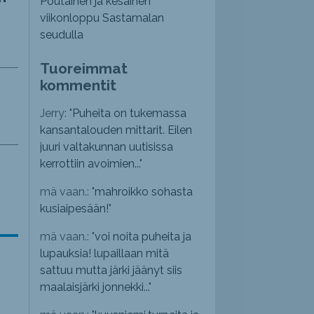
Poutainen ja kesäinen
viikonloppu Sastamalan
seudulla
Tuoreimmat
kommentit
Jerry: "
Puheita on tukemassa
kansantalouden mittarit. Eilen
juuri valtakunnan uutisissa
kerrottiin avoimien...
"
mä vaan.: "
mahroikko sohasta
kusiaipesään!
"
mä vaan.: "
voi noita puheita ja
lupauksia! lupaillaan mitä
sattuu mutta järki jäänyt siis
maalaisjärki jonnekki...
"