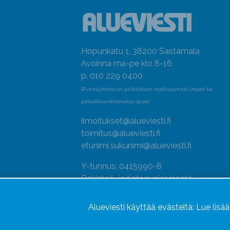
Hopunkatu 1, 38200 Sastamala
Avoinna ma-pe klo 8-16
p. 010 229 0400
(Puheluhinta on pelkästään matkapuhelu (mpm) tai
paikallisverkkomaksu (pvm)
ilmoitukset@alueviesti.fi
toimitus@alueviesti.fi
etunimi.sukunimi@alueviesti.fi
Y-tunnus: 0415990-8
Rekisteri- ja tietosuojaseloste
Seuraa meitä
Alueviesti käyttää evästeitä:
Lue lisä
Hallitse evästeitä