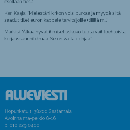
itsellään tiet...
"
Kari Kaaja: "
Mielestäni kirkon voisi purkaa ja myydä siitä
saadut tiilet euron kappale tarvitsijoille (tiilillä m...
"
Markiisi: "
Älkää hyvät ihmiset uskoko tuota vaihtoehtoista
korjaussuunnitelmaa. Se on vailla pohjaa.
"
Hopunkatu 1, 38200 Sastamala
Avoinna ma-pe klo 8-16
p. 010 229 0400