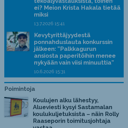
tekoälyvastauksista, toinen
ei? Meion Krista Hakala tietää
miksi
13.7.2026
15:41
Kevytyrittäjyydestä
ponnahduslauta konkurssin
jälkeen: ”Palkkagurun
ansiosta paperitöihin menee
nykyään vain viisi minuuttia”
10.6.2026
15:31
Poimintoja
Koulujen alku lähestyy,
Alueviesti kysyi Sastamalan
koulukuljetuksista – näin Rolly
Raaseporin toimitusjohtaja
vastaa