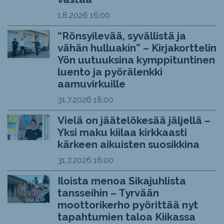
1.8.2026
16:00
“Rönsyilevää, syvällistä ja
vähän hulluakin” – Kirjakorttelin
Yön uutuuksina kymppituntinen
luento ja pyörälenkki
aamuvirkuille
31.7.2026
18:00
Vielä on jäätelökesää jäljellä –
Yksi maku kiilaa kirkkaasti
kärkeen aikuisten suosikkina
31.7.2026
16:00
Iloista menoa Sikajuhlista
tansseihin – Tyrvään
moottorikerho pyörittää nyt
tapahtumien taloa Kiikassa