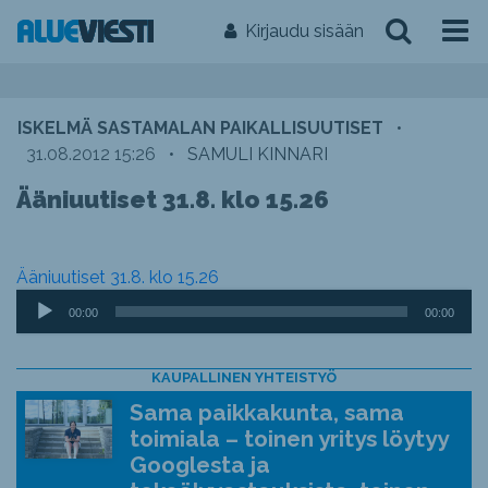
Kirjaudu sisään
ISKELMÄ SASTAMALAN PAIKALLISUUTISET
•
31.08.2012 15:26
•
SAMULI KINNARI
Ääniuutiset 31.8. klo 15.26
Ääniuutiset 31.8. klo 15.26
Äänitoistin
00:00
00:00
KAUPALLINEN YHTEISTYÖ
Sama paikkakunta, sama
toimiala – toinen yritys löytyy
Googlesta ja