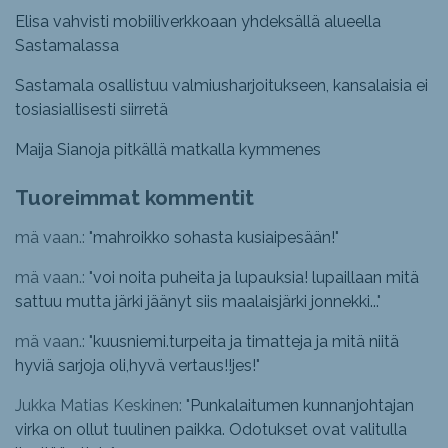
Elisa vahvisti mobiiliverkkoaan yhdeksällä alueella
Sastamalassa
Sastamala osallistuu valmiusharjoitukseen, kansalaisia ei
tosiasiallisesti siirretä
Maija Sianoja pitkällä matkalla kymmenes
Tuoreimmat kommentit
mä vaan.: "
mahroikko sohasta kusiaipesään!
"
mä vaan.: "
voi noita puheita ja lupauksia! lupaillaan mitä
sattuu mutta järki jäänyt siis maalaisjärki jonnekki...
"
mä vaan.: "
kuusniemi.turpeita ja timatteja ja mitä niitä
hyviä sarjoja oli,hyvä vertaus!!jes!
"
Jukka Matias Keskinen: "
Punkalaitumen kunnanjohtajan
virka on ollut tuulinen paikka. Odotukset ovat valitulla