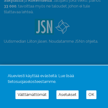
Säkylässä
ja
Kokemäellä
. Jättijako joka viikko, painos
33 000
, tavoittaa myös ne taloudet, johon ei tule
tilattavaa lehteä.
Uutismedian Liiton jäsen. Noudatamme JSN:n ohjeita.
Alueviesti käyttää evästeitä:
Lue lisää
tietosuojaselosteestamme.
Välttämättömät
Asetukset
OK