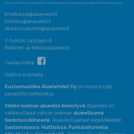
(Puheluhinta on pelkästään matkapuhelu (mpm) tai paikallisverkkomaksu (pvm)
ilmoitukset@alueviesti.fi
toimitus@alueviesti.fi
etunimi.sukunimi@alueviesti.fi
Y-tunnus: 0415990-8
Rekisteri- ja tietosuojaseloste
Seuraa meitä
Hallitse evästeitä
Kustannusliike Aluelehdet Oy
on vuonna 1981
perustettu perheyritys.
Viiden kunnan alueella ilmestyvä
Alueviesti on
vakiinnuttanut vahvan aseman
alueellisena
tiedotusvälineenä
. Alueviesti jaetaan keskiviikkoisin
Sastamalassa
,
Huittisissa
,
Punkalaitumella
,