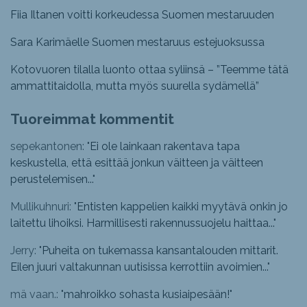
Fiia Iltanen voitti korkeudessa Suomen mestaruuden
Sara Karimäelle Suomen mestaruus estejuoksussa
Kotovuoren tilalla luonto ottaa syliinsä – ”Teemme tätä
ammattitaidolla, mutta myös suurella sydämellä”
Tuoreimmat kommentit
sepekantonen: "
Ei ole lainkaan rakentava tapa
keskustella, että esittää jonkun väitteen ja väitteen
perustelemisen...
"
Mullikuhnuri: "
Entisten kappelien kaikki myytävä onkin jo
laitettu lihoiksi. Harmillisesti rakennussuojelu haittaa...
"
Jerry: "
Puheita on tukemassa kansantalouden mittarit.
Eilen juuri valtakunnan uutisissa kerrottiin avoimien...
"
mä vaan.: "
mahroikko sohasta kusiaipesään!
"