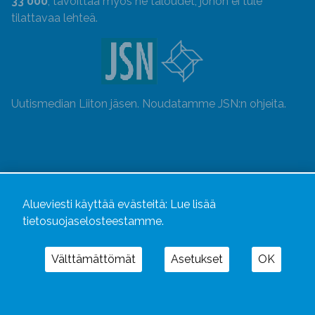
33 000
, tavoittaa myös ne taloudet, johon ei tule
tilattavaa lehteä.
Uutismedian Liiton jäsen. Noudatamme JSN:n ohjeita.
Alueviesti käyttää evästeitä:
Lue lisää
tietosuojaselosteestamme.
Välttämättömät
Asetukset
OK
Alueviesti
ja
alueviesti.fi
ovat osa Kustannusliike