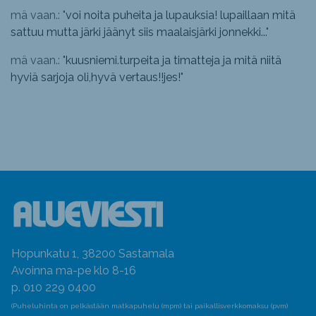
mä vaan.: "
voi noita puheita ja lupauksia! lupaillaan mitä
sattuu mutta järki jäänyt siis maalaisjärki jonnekki...
"
mä vaan.: "
kuusniemi.turpeita ja timatteja ja mitä niitä
hyviä sarjoja oli,hyvä vertaus!!jes!
"
Hopunkatu 1, 38200 Sastamala
Avoinna ma-pe klo 8-16
p. 010 229 0400
(Puheluhinta on pelkästään matkapuhelu (mpm) tai paikallisverkkomaksu (pvm)