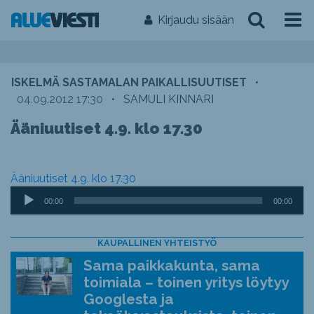
Kirjaudu sisään
ISKELMÄ SASTAMALAN PAIKALLISUUTISET
•
04.09.2012 17:30
•
SAMULI KINNARI
Ääniuutiset 4.9. klo 17.30
Ääniuutiset 4.9. klo 17.30
Äänitoistin
00:00
00:00
KAUPALLINEN YHTEISTYÖ
Sama paikkakunta, sama
toimiala – toinen yritys löytyy
Googlesta ja