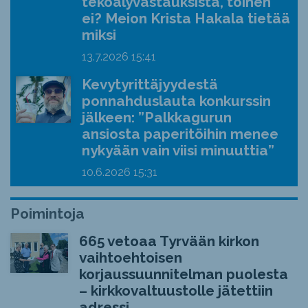
tekoälyvastauksista, toinen
ei? Meion Krista Hakala tietää
miksi
13.7.2026
15:41
Kevytyrittäjyydestä
ponnahduslauta konkurssin
jälkeen: ”Palkkagurun
ansiosta paperitöihin menee
nykyään vain viisi minuuttia”
10.6.2026
15:31
Poimintoja
665 vetoaa Tyrvään kirkon
vaihtoehtoisen
korjaussuunnitelman puolesta
– kirkkovaltuustolle jätettiin
adressi