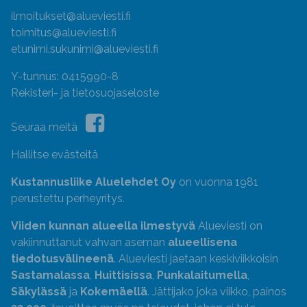
ilmoitukset@alueviesti.fi
toimitus@alueviesti.fi
etunimi.sukunimi@alueviesti.fi
Y-tunnus: 0415990-8
Rekisteri- ja tietosuojaseloste
Seuraa meitä
Hallitse evästeitä
Kustannusliike Aluelehdet Oy
on vuonna 1981
perustettu perheyritys.
Viiden kunnan alueella ilmestyvä
Alueviesti on
vakiinnuttanut vahvan aseman
alueellisena
tiedotusvälineenä
. Alueviesti jaetaan keskiviikkoisin
Sastamalassa
,
Huittisissa
,
Punkalaitumella
,
Säkylässä
ja
Kokemäellä
. Jättijako joka viikko, painos