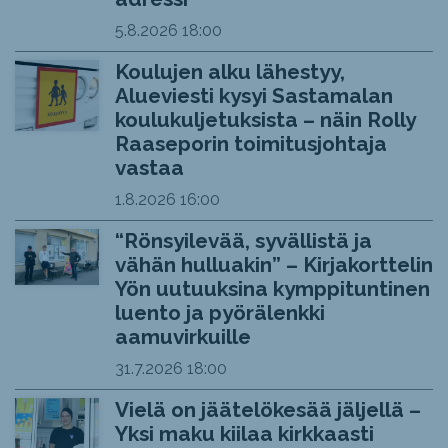
5.8.2026
18:00
Koulujen alku lähestyy,
Alueviesti kysyi Sastamalan
koulukuljetuksista – näin Rolly
Raaseporin toimitusjohtaja
vastaa
1.8.2026
16:00
“Rönsyilevää, syvällistä ja
vähän hulluakin” – Kirjakorttelin
Yön uutuuksina kymppituntinen
luento ja pyörälenkki
aamuvirkuille
31.7.2026
18:00
Vielä on jäätelökesää jäljellä –
Yksi maku kiilaa kirkkaasti