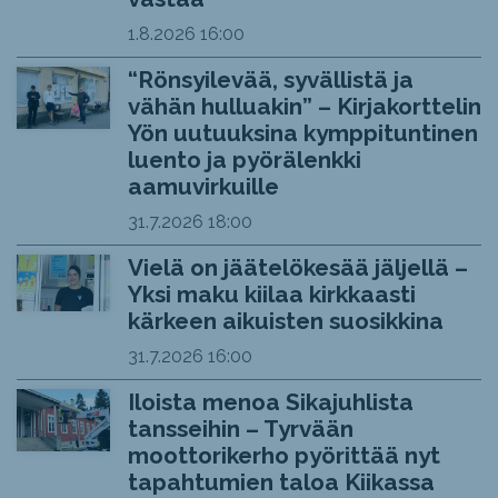
1.8.2026
16:00
“Rönsyilevää, syvällistä ja
vähän hulluakin” – Kirjakorttelin
Yön uutuuksina kymppituntinen
luento ja pyörälenkki
aamuvirkuille
31.7.2026
18:00
Vielä on jäätelökesää jäljellä –
Yksi maku kiilaa kirkkaasti
kärkeen aikuisten suosikkina
31.7.2026
16:00
Iloista menoa Sikajuhlista
tansseihin – Tyrvään
moottorikerho pyörittää nyt
tapahtumien taloa Kiikassa