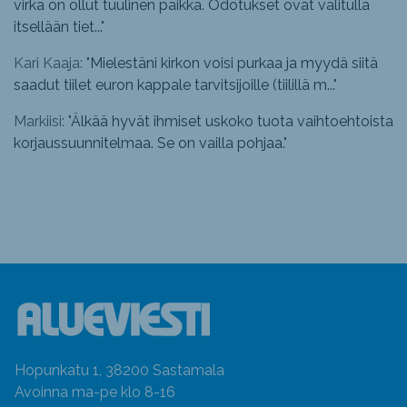
virka on ollut tuulinen paikka. Odotukset ovat valitulla
itsellään tiet...
"
Kari Kaaja: "
Mielestäni kirkon voisi purkaa ja myydä siitä
saadut tiilet euron kappale tarvitsijoille (tiilillä m...
"
Markiisi: "
Älkää hyvät ihmiset uskoko tuota vaihtoehtoista
korjaussuunnitelmaa. Se on vailla pohjaa.
"
Hopunkatu 1, 38200 Sastamala
Avoinna ma-pe klo 8-16