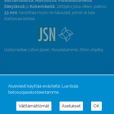
Sastamalassa
,
Huittisissa
,
Punkalaitumella
,
Säkylässä
ja
Kokemäellä
. Jättijako joka viikko, painos
33 000
, tavoittaa myös ne taloudet, johon ei tule
tilattavaa lehteä.
Uutismedian Liiton jäsen. Noudatamme JSN:n ohjeita.
Alueviesti käyttää evästeitä:
Lue lisää
tietosuojaselosteestamme.
Välttämättömät
Asetukset
OK