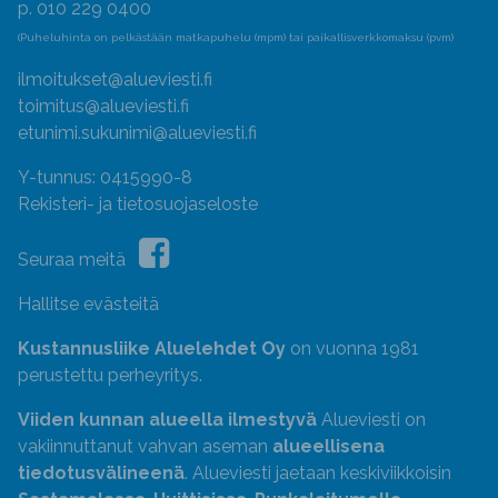
p. 010 229 0400
(Puheluhinta on pelkästään matkapuhelu (mpm) tai paikallisverkkomaksu (pvm)
ilmoitukset@alueviesti.fi
toimitus@alueviesti.fi
etunimi.sukunimi@alueviesti.fi
Y-tunnus: 0415990-8
Rekisteri- ja tietosuojaseloste
Seuraa meitä
Hallitse evästeitä
Kustannusliike Aluelehdet Oy
on vuonna 1981
perustettu perheyritys.
Viiden kunnan alueella ilmestyvä
Alueviesti on
vakiinnuttanut vahvan aseman
alueellisena
tiedotusvälineenä
. Alueviesti jaetaan keskiviikkoisin