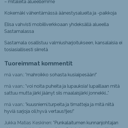
– mitaleita alueellemme
Kokemäki vähentämässä äänestysalueita ja -paikkoja
Elisa vahvisti mobiiliverkkoaan yhdeksällä alueella
Sastamalassa
Sastamala osallistuu valmiusharjoitukseen, kansalaisia ei
tosiasiallisesti siirretä
Tuoreimmat kommentit
mä vaan.: "
mahroikko sohasta kusiaipesään!
"
mä vaan.: "
voi noita puheita ja lupauksia! lupaillaan mitä
sattuu mutta järki jäänyt siis maalaisjärki jonnekki...
"
mä vaan.: "
kuusniemi.turpeita ja timatteja ja mitä niitä
hyviä sarjoja oli,hyvä vertaus!!jes!
"
Jukka Matias Keskinen: "
Punkalaitumen kunnanjohtajan