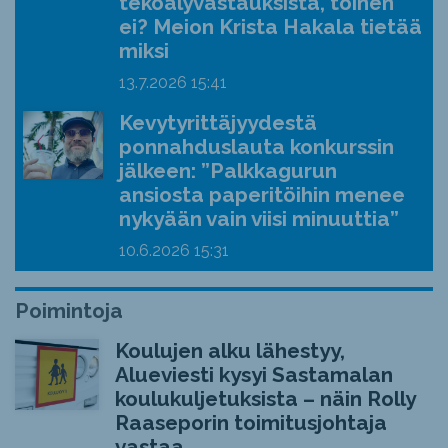
tekoälyvastauksista, toinen
ei? Meion Krista Hakala tietää
miksi
13.7.2026
15:41
Kevytyrittäjyydestä
ponnahduslauta konkurssin
jälkeen: ”Palkkagurun
ansiosta paperitöihin menee
nykyään vain viisi minuuttia”
10.6.2026
15:31
Poimintoja
Koulujen alku lähestyy,
Alueviesti kysyi Sastamalan
koulukuljetuksista – näin Rolly
Raaseporin toimitusjohtaja
vastaa