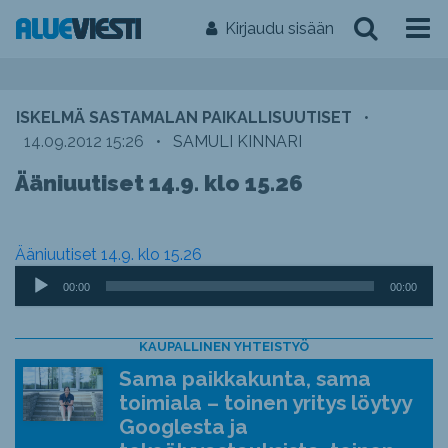
Kirjaudu sisään
ISKELMÄ SASTAMALAN PAIKALLISUUTISET
•
14.09.2012 15:26
•
SAMULI KINNARI
Ääniuutiset 14.9. klo 15.26
Ääniuutiset 14.9. klo 15.26
Äänitoistin
00:00
00:00
KAUPALLINEN YHTEISTYÖ
Sama paikkakunta, sama
toimiala – toinen yritys löytyy
Googlesta ja