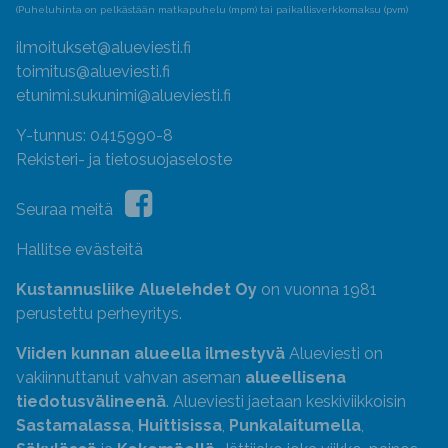
(Puheluhinta on pelkästään matkapuhelu (mpm) tai paikallisverkkomaksu (pvm)
ilmoitukset@alueviesti.fi
toimitus@alueviesti.fi
etunimi.sukunimi@alueviesti.fi
Y-tunnus: 0415990-8
Rekisteri- ja tietosuojaseloste
Seuraa meitä
Hallitse evästeitä
Kustannusliike Aluelehdet Oy
on vuonna 1981
perustettu perheyritys.
Viiden kunnan alueella ilmestyvä
Alueviesti on
vakiinnuttanut vahvan aseman
alueellisena
tiedotusvälineenä
. Alueviesti jaetaan keskiviikkoisin
Sastamalassa
,
Huittisissa
,
Punkalaitumella
,