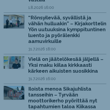
1.8.2026
16:00
“Rönsyilevää, syvällistä ja
vähän hulluakin” – Kirjakorttelin
Yön uutuuksina kymppituntinen
luento ja pyörälenkki
aamuvirkuille
31.7.2026
18:00
Vielä on jäätelökesää jäljellä –
Yksi maku kiilaa kirkkaasti
kärkeen aikuisten suosikkina
31.7.2026
16:00
Iloista menoa Sikajuhlista
tansseihin – Tyrvään
moottorikerho pyörittää nyt
tapahtumien taloa Kiikassa