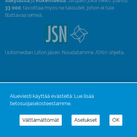
Säkylässä
ja
Kokemäellä
. Jättijako joka viikko, painos
33 000
, tavoittaa myös ne taloudet, johon ei tule
tilattavaa lehteä.
Uutismedian Liiton jäsen. Noudatamme JSN:n ohjeita.
Alueviesti käyttää evästeitä:
Lue lisää
tietosuojaselosteestamme.
Välttämättömät
Asetukset
OK