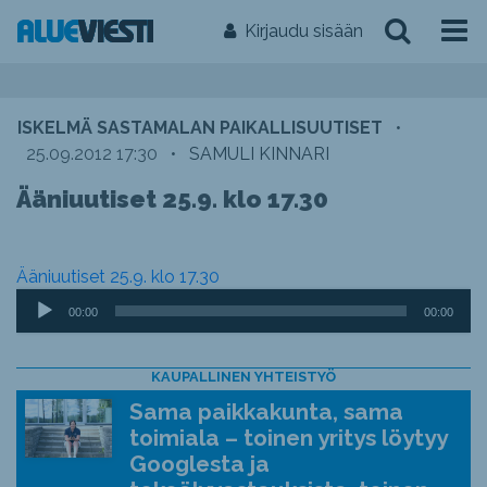
Kirjaudu sisään
ISKELMÄ SASTAMALAN PAIKALLISUUTISET
•
25.09.2012 17:30
•
SAMULI KINNARI
Ääniuutiset 25.9. klo 17.30
Ääniuutiset 25.9. klo 17.30
Äänitoistin
00:00
00:00
KAUPALLINEN YHTEISTYÖ
Sama paikkakunta, sama
toimiala – toinen yritys löytyy
Googlesta ja