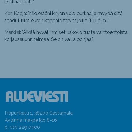
itsellään tiet...
"
Kari Kaaja: "
Mielestäni kirkon voisi purkaa ja myydä siitä
saadut tiilet euron kappale tarvitsijoille (tiilillä m...
"
Markiisi: "
Älkää hyvät ihmiset uskoko tuota vaihtoehtoista
korjaussuunnitelmaa. Se on vailla pohjaa.
"
Hopunkatu 1, 38200 Sastamala
Avoinna ma-pe klo 8-16
p. 010 229 0400