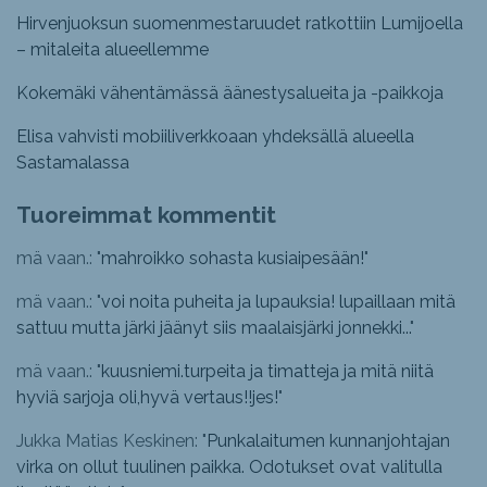
Hirvenjuoksun suomenmestaruudet ratkottiin Lumijoella
– mitaleita alueellemme
Kokemäki vähentämässä äänestysalueita ja -paikkoja
Elisa vahvisti mobiiliverkkoaan yhdeksällä alueella
Sastamalassa
Tuoreimmat kommentit
mä vaan.: "
mahroikko sohasta kusiaipesään!
"
mä vaan.: "
voi noita puheita ja lupauksia! lupaillaan mitä
sattuu mutta järki jäänyt siis maalaisjärki jonnekki...
"
mä vaan.: "
kuusniemi.turpeita ja timatteja ja mitä niitä
hyviä sarjoja oli,hyvä vertaus!!jes!
"
Jukka Matias Keskinen: "
Punkalaitumen kunnanjohtajan
virka on ollut tuulinen paikka. Odotukset ovat valitulla