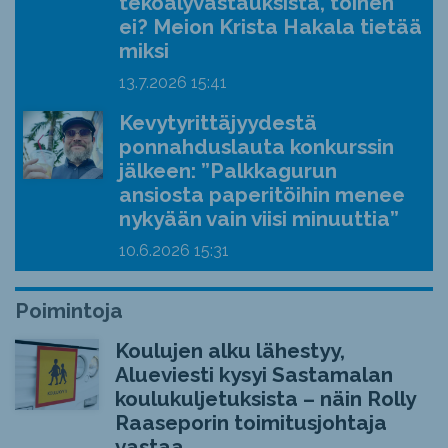
tekoälyvastauksista, toinen
ei? Meion Krista Hakala tietää
miksi
13.7.2026
15:41
Kevytyrittäjyydestä
ponnahduslauta konkurssin
jälkeen: ”Palkkagurun
ansiosta paperitöihin menee
nykyään vain viisi minuuttia”
10.6.2026
15:31
Poimintoja
Koulujen alku lähestyy,
Alueviesti kysyi Sastamalan
koulukuljetuksista – näin Rolly
Raaseporin toimitusjohtaja
vastaa