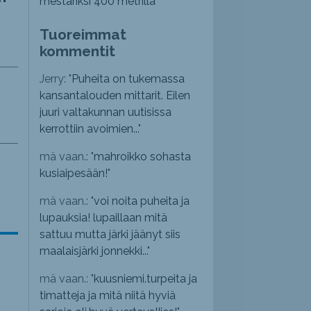
mestariksi 400 metrillä
Tuoreimmat
kommentit
Jerry: "
Puheita on tukemassa
kansantalouden mittarit. Eilen
juuri valtakunnan uutisissa
kerrottiin avoimien...
"
mä vaan.: "
mahroikko sohasta
kusiaipesään!
"
mä vaan.: "
voi noita puheita ja
lupauksia! lupaillaan mitä
sattuu mutta järki jäänyt siis
maalaisjärki jonnekki...
"
mä vaan.: "
kuusniemi.turpeita ja
timatteja ja mitä niitä hyviä