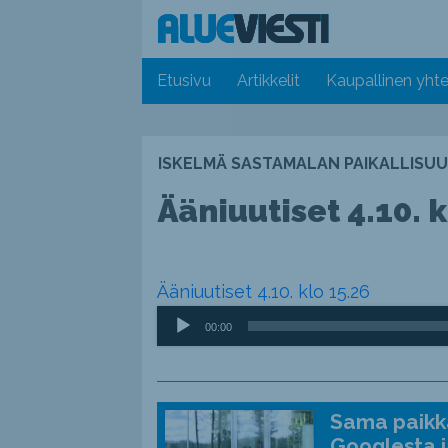
Etusivu
Artikkelit
Kaupallinen yhte
ISKELMÄ SASTAMALAN PAIKALLISUU
Ääniuutiset 4.10. k
Ääniuutiset 4.10. klo 15.26
Äänitoistin
00:00
Sama paikka
Googlesta j