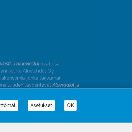
viesti
ja
alueviesti.fi
ovat osa
annusliike Aluelehdet Oy –
akonsernia, jonka tarjoaman
onaisuuden täydentävät
Alueradiot
ja
paino
ättömät
Asetukset
OK