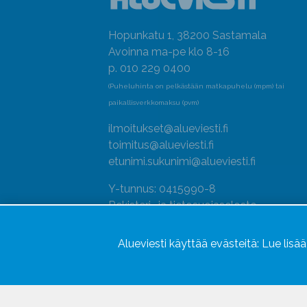
Hopunkatu 1, 38200 Sastamala
Avoinna ma-pe klo 8-16
p. 010 229 0400
(Puheluhinta on pelkästään matkapuhelu (mpm) tai
paikallisverkkomaksu (pvm)
ilmoitukset@alueviesti.fi
toimitus@alueviesti.fi
etunimi.sukunimi@alueviesti.fi
Y-tunnus: 0415990-8
Rekisteri- ja tietosuojaseloste
Seuraa meitä
Alueviesti käyttää evästeitä:
Lue lisä
Hallitse evästeitä