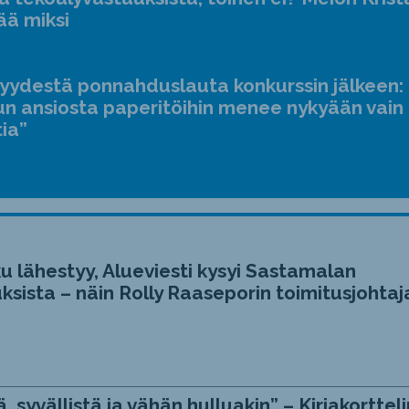
ääne
ää miksi
suur
ja
jyydestä ponnahduslauta konkurssin jälkeen:
pien
n ansiosta paperitöihin menee nykyään vain
tia”
u lähestyy, Alueviesti kysyi Sastamalan
ksista – näin Rolly Raaseporin toimitusjohtaj
, syvällistä ja vähän hulluakin” – Kirjakortteli