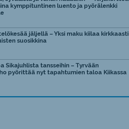
ina kymppituntinen luento ja pyörälenkki
le
telökesää jäljellä – Yksi maku kiilaa kirkkaasti
isten suosikkina
a Sikajuhlista tansseihin – Tyrvään
ho pyörittää nyt tapahtumien taloa Kiikassa