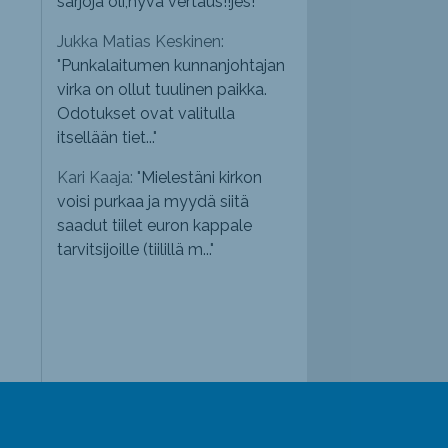
sarjoja oli,hyvä vertaus!!jes!
"
Jukka Matias Keskinen:
"
Punkalaitumen kunnanjohtajan
virka on ollut tuulinen paikka.
Odotukset ovat valitulla
itsellään tiet...
"
Kari Kaaja: "
Mielestäni kirkon
voisi purkaa ja myydä siitä
saadut tiilet euron kappale
tarvitsijoille (tiilillä m...
"