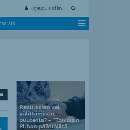
Kirjaudu sisään
aslista
inäppäimillä
Resurssien vai
välittämisen
puutetta? – “Toivoisin
ät
Pirhan päättäjiltä
a