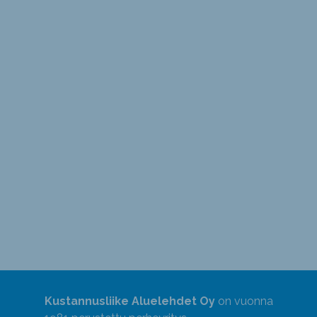
Kustannusliike Aluelehdet Oy
on vuonna