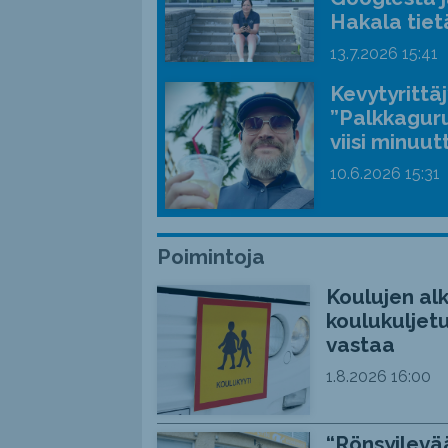
Hakala tiet
13.7.2026
15:41
Kevytyrittä
”Palkkaguru
viisi minuut
10.6.2026
15:31
Poimintoja
Koulujen alk
koulukuljetu
vastaa
1.8.2026
16:00
“Rönsyilevää