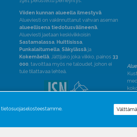
1981 perustettu perheyritys.
Viiden kunnan alueella ilmestyvä
Alueviesti on vakiinnuttanut vahvan aseman
alueellisena tiedotusvälineenä
.
Alueviesti jaetaan keskiviikkoisin
Sastamalassa
,
Huittisissa
,
Punkalaitumella
,
Säkylässä
ja
Kokemäellä
. Jättijako joka viikko, painos
33
000
, tavoittaa myös ne taloudet, johon ei
Alue
tule tilattavaa lehteä.
Kust
medi
kok
Alue
ä tietosuojaselosteestamme.
Uutismedian Liiton jäsen. Noudatamme
Välttäm
JSN:n ohjeita.