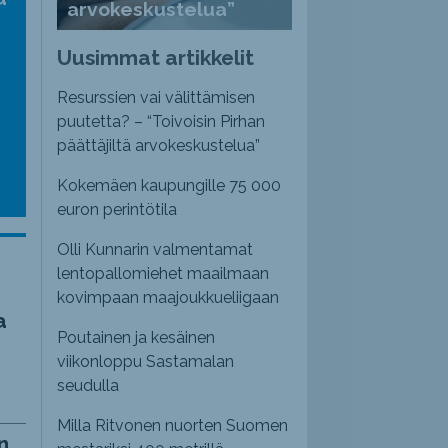
arvokeskustelua”
nvoimakkuutta
emmaksi
Uusimmat artikkelit
emmäksi.
Resurssien vai välittämisen
puutetta? – “Toivoisin Pirhan
päättäjiltä arvokeskustelua”
Kokemäen kaupungille 75 000
euron perintötila
Olli Kunnarin valmentamat
lentopallomiehet maailmaan
kovimpaan maajoukkueliigaan
a
Poutainen ja kesäinen
viikonloppu Sastamalan
seudulla
Milla Ritvonen nuorten Suomen
n