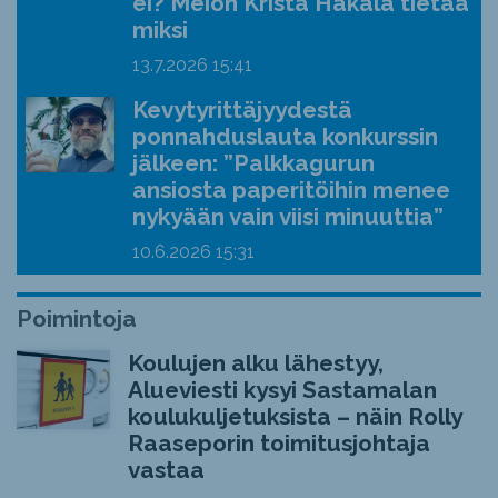
ei? Meion Krista Hakala tietää
miksi
13.7.2026
15:41
Kevytyrittäjyydestä
ponnahduslauta konkurssin
jälkeen: ”Palkkagurun
ansiosta paperitöihin menee
nykyään vain viisi minuuttia”
10.6.2026
15:31
Poimintoja
Koulujen alku lähestyy,
Alueviesti kysyi Sastamalan
koulukuljetuksista – näin Rolly
Raaseporin toimitusjohtaja
vastaa