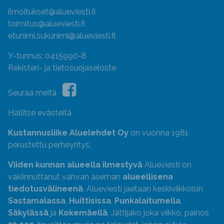
ilmoitukset@alueviesti.fi
toimitus@alueviesti.fi
etunimi.sukunimi@alueviesti.fi
Y-tunnus: 0415990-8
Rekisteri- ja tietosuojaseloste
Seuraa meitä
Hallitse evästeitä
Kustannusliike Aluelehdet Oy
on vuonna 1981
perustettu perheyritys.
Viiden kunnan alueella ilmestyvä
Alueviesti on
vakiinnuttanut vahvan aseman
alueellisena
tiedotusvälineenä
. Alueviesti jaetaan keskiviikkoisin
Sastamalassa
,
Huittisissa
,
Punkalaitumella
,
Säkylässä
ja
Kokemäellä
. Jättijako joka viikko, painos