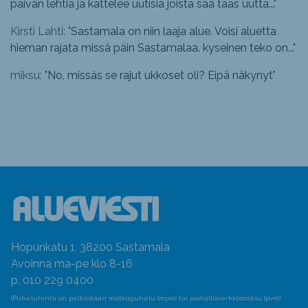
päivän lehtiä ja kattelee uutisia joista saa taas uutta...
"
Kirsti Lahti: "
Sastamala on niin laaja alue. Voisi aluetta
hieman rajata missä päin Sastamalaa. kyseinen teko on...
"
miksu: "
No, missäs se rajut ukkoset oli? Eipä näkynyt
"
Hopunkatu 1, 38200 Sastamala
Avoinna ma-pe klo 8-16
p. 010 229 0400
(Puheluhinta on pelkästään matkapuhelu (mpm) tai paikallisverkkomaksu (pvm)