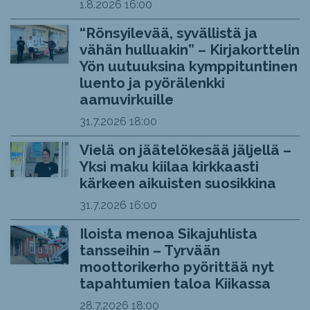
1.8.2026
16:00
“Rönsyilevää, syvällistä ja
vähän hulluakin” – Kirjakorttelin
Yön uutuuksina kymppituntinen
luento ja pyörälenkki
aamuvirkuille
31.7.2026
18:00
Vielä on jäätelökesää jäljellä –
Yksi maku kiilaa kirkkaasti
kärkeen aikuisten suosikkina
31.7.2026
16:00
Iloista menoa Sikajuhlista
tansseihin – Tyrvään
moottorikerho pyörittää nyt
tapahtumien taloa Kiikassa
28.7.2026
18:00