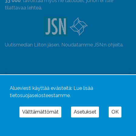
33 000
, tavoittaa myös ne taloudet, johon ei tule
tilattavaa lehteä.
Uutismedian Liiton jäsen. Noudatamme JSN:n ohjeita.
Alueviesti käyttää evästeitä:
Lue lisää
tietosuojaselosteestamme.
Välttämättömät
Asetukset
OK
Alueviesti
ja
alueviesti.fi
ovat osa Kustannusliike