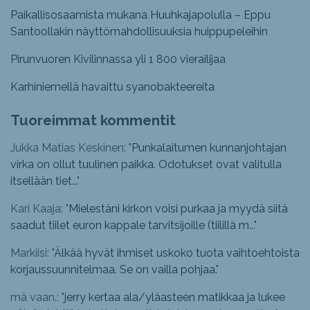
Paikallisosaamista mukana Huuhkajapolulla – Eppu
Santoollakin näyttömahdollisuuksia huippupeleihin
Pirunvuoren Kivilinnassa yli 1 800 vierailijaa
Karhiniemellä havaittu syanobakteereita
Tuoreimmat kommentit
Jukka Matias Keskinen: "
Punkalaitumen kunnanjohtajan
virka on ollut tuulinen paikka. Odotukset ovat valitulla
itsellään tiet...
"
Kari Kaaja: "
Mielestäni kirkon voisi purkaa ja myydä siitä
saadut tiilet euron kappale tarvitsijoille (tiilillä m...
"
Markiisi: "
Älkää hyvät ihmiset uskoko tuota vaihtoehtoista
korjaussuunnitelmaa. Se on vailla pohjaa.
"
mä vaan.: "
jerry kertaa ala/yläasteen matikkaa ja lukee