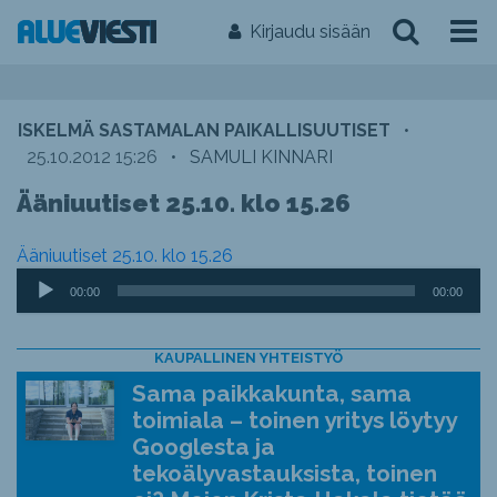
Kirjaudu sisään
ISKELMÄ SASTAMALAN PAIKALLISUUTISET
•
25.10.2012 15:26
•
SAMULI KINNARI
Ääniuutiset 25.10. klo 15.26
Ääniuutiset 25.10. klo 15.26
Äänitoistin
00:00
00:00
KAUPALLINEN YHTEISTYÖ
Sama paikkakunta, sama
toimiala – toinen yritys löytyy
Googlesta ja
tekoälyvastauksista, toinen