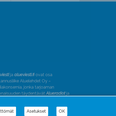
viesti
ja
alueviesti.fi
ovat osa
annusliike Aluelehdet Oy –
akonsernia, jonka tarjoaman
onaisuuden täydentävät
Alueradiot
ja
paino
ättömät
Asetukset
OK