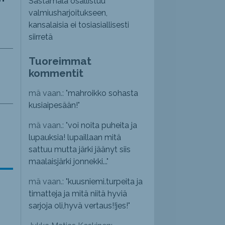
Sastamala osallistuu
valmiusharjoitukseen,
kansalaisia ei tosiasiallisesti
siirretä
Tuoreimmat
kommentit
mä vaan.: "
mahroikko sohasta
kusiaipesään!
"
mä vaan.: "
voi noita puheita ja
lupauksia! lupaillaan mitä
sattuu mutta järki jäänyt siis
maalaisjärki jonnekki...
"
mä vaan.: "
kuusniemi.turpeita ja
timatteja ja mitä niitä hyviä
sarjoja oli,hyvä vertaus!!jes!
"