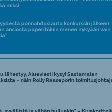
ääne
ää miksi
suur
ja
jyydestä ponnahduslauta konkurssin jälkeen:
pien
n ansiosta paperitöihin menee nykyään vain
tia”
u lähestyy, Alueviesti kysyi Sastamalan
ksista – näin Rolly Raaseporin toimitusjohtaj
, syvällistä ja vähän hulluakin” – Kirjakortteli