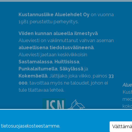
Kustannusliike Aluelehdet Oy
on vuonna
1981 perustettu perheyritys.
Viiden kunnan alueella ilmestyvä
Alueviesti on vakiinnuttanut vahvan aseman
alueellisena tiedotusvälineenä
.
Alueviesti jaetaan keskiviikkoisin
Sastamalassa
,
Huittisissa
,
Punkalaitumella
,
Säkylässä
ja
Kokemäellä
. Jättijako joka viikko, painos
33
000
, tavoittaa myös ne taloudet, johon ei
Alue
tule tilattavaa lehteä.
Kust
medi
kok
Alue
ä tietosuojaselosteestamme.
Uutismedian Liiton jäsen. Noudatamme
Välttäm