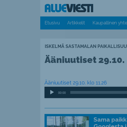
Etusivu
Artikkelit
Kaupallinen yhte
ISKELMÄ SASTAMALAN PAIKALLISUU
Ääniuutiset 29.10.
Ääniuutiset 29.10. klo 11.26
Äänitoistin
00:00
Sama paikka
Googlesta j