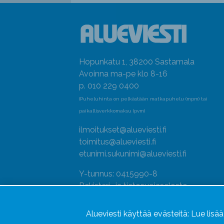
Hopunkatu 1, 38200 Sastamala
Avoinna ma-pe klo 8-16
p. 010 229 0400
(Puheluhinta on pelkästään matkapuhelu (mpm) tai
paikallisverkkomaksu (pvm)
ilmoitukset@alueviesti.fi
toimitus@alueviesti.fi
etunimi.sukunimi@alueviesti.fi
Y-tunnus: 0415990-8
Rekisteri- ja tietosuojaseloste
Seuraa meitä
Alueviesti käyttää evästeitä:
Lue lisä