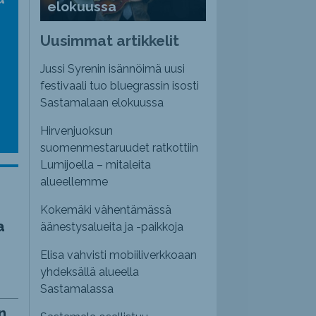
elokuussa
nvoimakkuutta
emmaksi
Uusimmat artikkelit
emmäksi.
Jussi Syrenin isännöimä uusi
festivaali tuo bluegrassin isosti
Sastamalaan elokuussa
Hirvenjuoksun
suomenmestaruudet ratkottiin
Lumijoella – mitaleita
alueellemme
Kokemäki vähentämässä
a
äänestysalueita ja -paikkoja
Elisa vahvisti mobiiliverkkoaan
yhdeksällä alueella
Sastamalassa
n