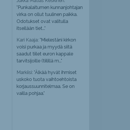
Jukka Matias Keskinen:
"
Punkalaitumen kunnanjohtajan
virka on ollut tuulinen paikka.
Odotukset ovat valitulla
itsellään tiet...
"
Kari Kaaja: "
Mielestäni kirkon
voisi purkaa ja myydä siitä
saadut tiilet euron kappale
tarvitsijoille (tiilillä m...
"
Markiisi: "
Älkää hyvät ihmiset
uskoko tuota vaihtoehtoista
korjaussuunnitelmaa. Se on
vailla pohjaa.
"