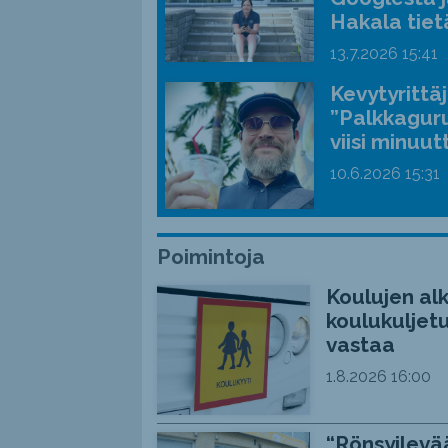
Hakala tiet
13.7.2026
15:41
Kevytyrittä
”Palkkaguru
viisi minuut
10.6.2026
15:31
Poimintoja
Koulujen alk
koulukuljetu
vastaa
1.8.2026
16:00
“Rönsyilevää