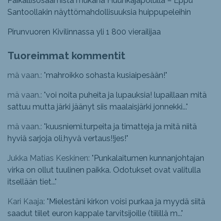
Paikallisosaamista mukana Huuhkajapolulla – Eppu
Santoollakin näyttömahdollisuuksia huippupeleihin
Pirunvuoren Kivilinnassa yli 1 800 vierailijaa
Tuoreimmat kommentit
mä vaan.: "
mahroikko sohasta kusiaipesään!
"
mä vaan.: "
voi noita puheita ja lupauksia! lupaillaan mitä
sattuu mutta järki jäänyt siis maalaisjärki jonnekki...
"
mä vaan.: "
kuusniemi.turpeita ja timatteja ja mitä niitä
hyviä sarjoja oli,hyvä vertaus!!jes!
"
Jukka Matias Keskinen: "
Punkalaitumen kunnanjohtajan
virka on ollut tuulinen paikka. Odotukset ovat valitulla
itsellään tiet...
"
Kari Kaaja: "
Mielestäni kirkon voisi purkaa ja myydä siitä
saadut tiilet euron kappale tarvitsijoille (tiilillä m...
"