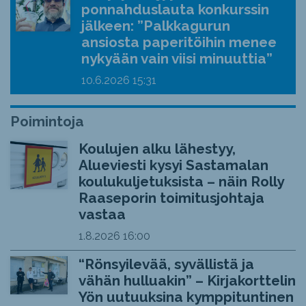
ponnahduslauta konkurssin
jälkeen: ”Palkkagurun
ansiosta paperitöihin menee
nykyään vain viisi minuuttia”
10.6.2026
15:31
Poimintoja
Koulujen alku lähestyy,
Alueviesti kysyi Sastamalan
koulukuljetuksista – näin Rolly
Raaseporin toimitusjohtaja
vastaa
1.8.2026
16:00
“Rönsyilevää, syvällistä ja
vähän hulluakin” – Kirjakorttelin
Yön uutuuksina kymppituntinen