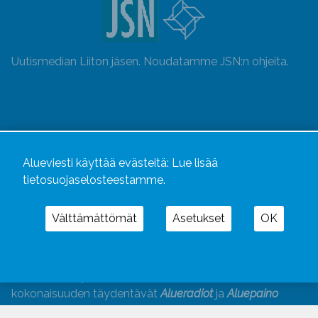
Uutismedian Liiton jäsen. Noudatamme JSN:n ohjeita.
Alueviesti käyttää evästeitä:
Lue lisää
tietosuojaselosteestamme.
Välttämättömät
Asetukset
OK
Alueviesti
ja
alueviesti.fi
ovat osa Kustannusliike
Aluelehdet Oy – mediakonsernia, jonka tarjoaman
kokonaisuuden täydentävät
Alueradiot
ja
Aluepaino