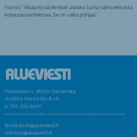
Markiisi: "
Älkää hyvät ihmiset uskoko tuota vaihtoehtoista
korjaussuunnitelmaa. Se on vailla pohjaa.
"
Hopunkatu 1, 38200 Sastamala
Avoinna ma-pe klo 8-16
p. 010 229 0400
(Puheluhinta on pelkästään matkapuhelu (mpm) tai paikallisverkkomaksu (pvm)
ilmoitukset@alueviesti.fi
toimitus@alueviesti.fi