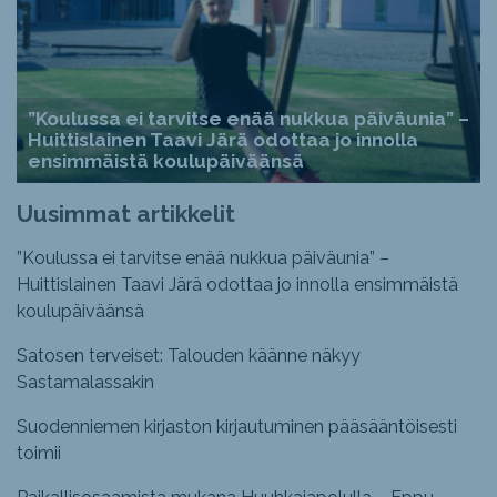
”Koulussa ei tarvitse enää nukkua päiväunia” –
Huittislainen Taavi Järä odottaa jo innolla
ensimmäistä koulupäiväänsä
Uusimmat artikkelit
”Koulussa ei tarvitse enää nukkua päiväunia” –
Huittislainen Taavi Järä odottaa jo innolla ensimmäistä
koulupäiväänsä
Satosen terveiset: Talouden käänne näkyy
Sastamalassakin
Suodenniemen kirjaston kirjautuminen pääsääntöisesti
toimii