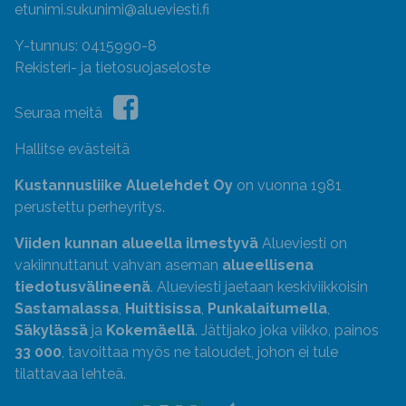
etunimi.sukunimi@alueviesti.fi
Y-tunnus: 0415990-8
Rekisteri- ja tietosuojaseloste
Seuraa meitä
Hallitse evästeitä
Kustannusliike Aluelehdet Oy
on vuonna 1981
perustettu perheyritys.
Viiden kunnan alueella ilmestyvä
Alueviesti on
vakiinnuttanut vahvan aseman
alueellisena
tiedotusvälineenä
. Alueviesti jaetaan keskiviikkoisin
Sastamalassa
,
Huittisissa
,
Punkalaitumella
,
Säkylässä
ja
Kokemäellä
. Jättijako joka viikko, painos
33 000
, tavoittaa myös ne taloudet, johon ei tule
tilattavaa lehteä.