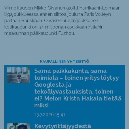
Viime kauden Mikko Oivanen aloitti Hurrikaani-Loimaan
liigajoukkueessa ennen siirtoa jouluna Paris Volleyn
paitaan Ranskaan. Oivasen uuden joukkueen
kotikaupunki on 34 miljoonan asukkaan Fujianin
maakunnan pääkaupunki Fuzhou.
KAUPALLINEN YHTEISTYÖ
Sama paikkakunta, sama
toimiala – toinen yritys löytyy
Googlesta ja
tekoälyvastauksista, toinen
ei? Meion Krista Hakala tietää
miksi
13.7.2026
15:41
Kevytyrittäjyydestä