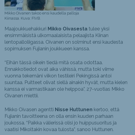
Mikko Oivanen takoo ensi kaudella palloja
Kiinassa. Kuva: FIVB.
Maajoukkuehakkuri
Mikko Oivasesta
tulee yksi
ensimmäisistä ulkomaalaisista pelaajista Kiinan
lentopalloliigassa. Oivanen on solminut ensi kaudesta
sopimuksen Fujianin joukkueen kanssa.
“Eihän tässä oikein tiedä mitä osata odottaa.
Ennakkotiedot ovat aika vähissä, mutta toki viime
vuonna tekemäni viikon testileiri Pekingissä antoi
suuntaa. Puitteet olivat siellä ainakin hyvät, mutta kielen
kanssa ei varmastikaan ole helppoa”, 27-vuotias Mikko
Oivanen miettii.
Mikko Oivasen agentti
Nisse Huttunen
kertoo, että
Fujianin tavoitteena on olla ensin kuuden parhaan
joukossa. “Paikka välierissä olisi jo huippusuoritus ja
vaatisi Mikoltakin kovaa tulosta”, sanoo Huttunen.