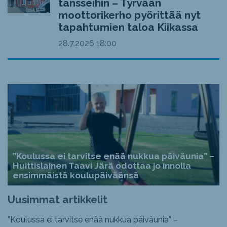
tansseihin – Tyrvään
moottorikerho pyörittää nyt
tapahtumien taloa Kiikassa
28.7.2026
18:00
”Koulussa ei tarvitse enää nukkua päiväunia” –
Huittislainen Taavi Järä odottaa jo innolla
ensimmäistä koulupäiväänsä
Uusimmat artikkelit
”Koulussa ei tarvitse enää nukkua päiväunia” –