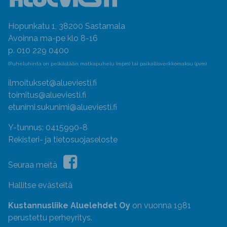
Hopunkatu 1, 38200 Sastamala
Avoinna ma-pe klo 8-16
p. 010 229 0400
(Puheluhinta on pelkästään matkapuhelu (mpm) tai paikallisverkkomaksu (pvm)
ilmoitukset@alueviesti.fi
toimitus@alueviesti.fi
etunimi.sukunimi@alueviesti.fi
Y-tunnus: 0415990-8
Rekisteri- ja tietosuojaseloste
Seuraa meitä
Hallitse evästeitä
Kustannusliike Aluelehdet Oy
on vuonna 1981
perustettu perheyritys.