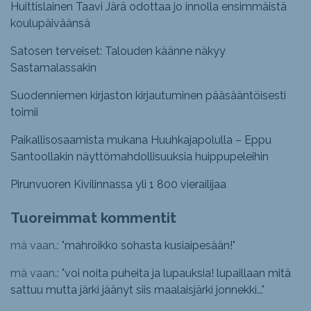
Huittislainen Taavi Järä odottaa jo innolla ensimmäistä
koulupäiväänsä
Satosen terveiset: Talouden käänne näkyy
Sastamalassakin
Suodenniemen kirjaston kirjautuminen pääsääntöisesti
toimii
Paikallisosaamista mukana Huuhkajapolulla – Eppu
Santoollakin näyttömahdollisuuksia huippupeleihin
Pirunvuoren Kivilinnassa yli 1 800 vierailijaa
Tuoreimmat kommentit
mä vaan.: "
mahroikko sohasta kusiaipesään!
"
mä vaan.: "
voi noita puheita ja lupauksia! lupaillaan mitä
sattuu mutta järki jäänyt siis maalaisjärki jonnekki...
"