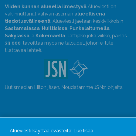
Viiden kunnan alueella ilmestyvä
Alueviesti on
vakiinnuttanut vahvan aseman
alueellisena
tiedotusvälineenä
. Alueviesti jaetaan keskiviikkoisin
Sastamalassa
,
Huittisissa
,
Punkalaitumella
,
Säkylässä
ja
Kokemäellä
. Jättijako joka viikko, painos
33 000
, tavoittaa myös ne taloudet, johon ei tule
tilattavaa lehteä.
Uutismedian Liiton jäsen. Noudatamme JSN:n ohjeita.
Alueviesti käyttää evästeitä:
Lue lisää