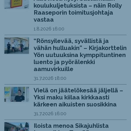
koulukuljetuksista – näin Rolly
Raaseporin toimitusjohtaja
vastaa
1.8.2026
16:00
“Rönsyilevää, syvällistä ja
vähän hulluakin” – Kirjakorttelin
Yön uutuuksina kymppituntinen
luento ja pyörälenkki
aamuvirkuille
31.7.2026
18:00
Vielä on jäätelökesää jäljellä –
Yksi maku kiilaa kirkkaasti
kärkeen aikuisten suosikkina
31.7.2026
16:00
Iloista menoa Sikajuhlista