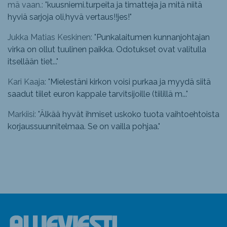
mä vaan.: "
kuusniemi.turpeita ja timatteja ja mitä niitä
hyviä sarjoja oli,hyvä vertaus!!jes!
"
Jukka Matias Keskinen: "
Punkalaitumen kunnanjohtajan
virka on ollut tuulinen paikka. Odotukset ovat valitulla
itsellään tiet...
"
Kari Kaaja: "
Mielestäni kirkon voisi purkaa ja myydä siitä
saadut tiilet euron kappale tarvitsijoille (tiilillä m...
"
Markiisi: "
Älkää hyvät ihmiset uskoko tuota vaihtoehtoista
korjaussuunnitelmaa. Se on vailla pohjaa.
"