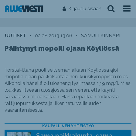
Kirjaudu sisään
UUTISET
•
02.08.2013 13:06
•
SAMULI KINNARI
Päihtynyt mopoili ojaan Köyliössä
Torstai-iltana puoli seitsemän aikaan Köyliössä ajoi
mopolla ojaan paikkakuntalainen, kuusikymppinen mies.
Alkoholia hänellä oli uloshengitysilmassa 1,19 mg/l. Mies
loukkasi itseään ulosajossa sen verran, että käynti
sairaalassa oli paikallaan. Häntä epäillään törkeästä
rattijuopumuksesta ja liikenneturvallisuuden
vaarantamisesta.
KAUPALLINEN YHTEISTYÖ
Sama paikkakunta, sama