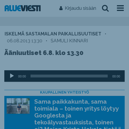
Kirjaudu sisään
ISKELMÄ SASTAMALAN PAIKALLISUUTISET
•
06.08.2013 13:30
•
SAMULI KINNARI
Ääniuutiset 6.8. klo 13.30
Äänitoistin
00:00
00:00
KAUPALLINEN YHTEISTYÖ
Sama paikkakunta, sama
toimiala – toinen yritys löytyy
Googlesta ja
tekoälyvastauksista, toinen