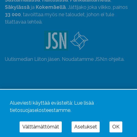
Säkylässä
ja
Kokemäellä
. Jättijako joka viikko, painos
33 000
, tavoittaa myös ne taloudet, johon ei tule
tilattavaa lehteä.
Uutismedian Liiton jäsen. Noudatamme JSN:n ohjeita.
Alueviesti käyttää evästeitä:
Lue lisää
tietosuojaselosteestamme.
Välttämättömät
Asetukset
OK