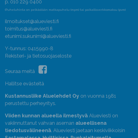
p. 010 229 0400
(Puheluhinta on pelkästään matkapuhelu (mpm) tai paikallisverkkomaksu (pvm)
ilmoitukset@alueviesti.fi
toimitus@alueviesti.fi
etunimi.sukunimi@alueviesti.fi
Y-tunnus: 0415990-8
Rekisteri- ja tietosuojaseloste
Seuraa meitä
Hallitse evästeitä
Kustannusliike Aluelehdet Oy
on vuonna 1981
perustettu perheyritys.
Viiden kunnan alueella ilmestyvä
Alueviesti on
vakiinnuttanut vahvan aseman
alueellisena
tiedotusvälineenä
. Alueviesti jaetaan keskiviikkoisin
Sastamalassa
,
Huittisissa
,
Punkalaitumella
,