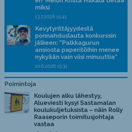
ei? Meion Krista Hakala tietää
miksi
13.7.2026
15:41
Kevytyrittäjyydestä
ponnahduslauta konkurssin
jälkeen: ”Palkkagurun
ansiosta paperitöihin menee
nykyään vain viisi minuuttia”
10.6.2026
15:31
Poimintoja
Koulujen alku lähestyy,
Alueviesti kysyi Sastamalan
koulukuljetuksista – näin Rolly
Raaseporin toimitusjohtaja
vastaa