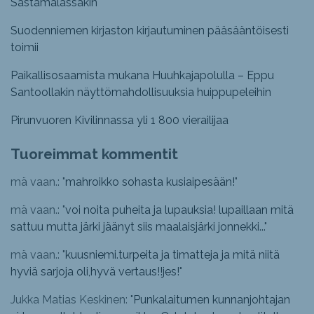
Sastamalassakin
Suodenniemen kirjaston kirjautuminen pääsääntöisesti
toimii
Paikallisosaamista mukana Huuhkajapolulla – Eppu
Santoollakin näyttömahdollisuuksia huippupeleihin
Pirunvuoren Kivilinnassa yli 1 800 vierailijaa
Tuoreimmat kommentit
mä vaan.: "
mahroikko sohasta kusiaipesään!
"
mä vaan.: "
voi noita puheita ja lupauksia! lupaillaan mitä
sattuu mutta järki jäänyt siis maalaisjärki jonnekki...
"
mä vaan.: "
kuusniemi.turpeita ja timatteja ja mitä niitä
hyviä sarjoja oli,hyvä vertaus!!jes!
"
Jukka Matias Keskinen: "
Punkalaitumen kunnanjohtajan