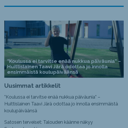
”Koulussa ei tarvitse enää nukkua päiväunia” –
Huittislainen Taavi Järä odottaa jo innolla
ensimmäistä koulupäiväänsä
Uusimmat artikkelit
”Koulussa ei tarvitse enää nukkua päiväunia” –
Huittislainen Taavi Järä odottaa jo innolla ensimmäistä
koulupäiväänsä
Satosen terveiset: Talouden käänne näkyy