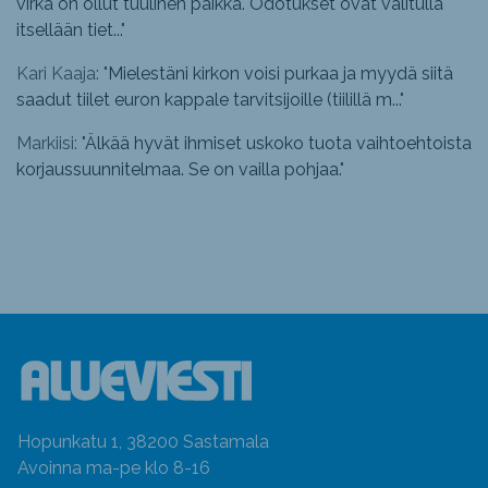
virka on ollut tuulinen paikka. Odotukset ovat valitulla
itsellään tiet...
"
Kari Kaaja: "
Mielestäni kirkon voisi purkaa ja myydä siitä
saadut tiilet euron kappale tarvitsijoille (tiilillä m...
"
Markiisi: "
Älkää hyvät ihmiset uskoko tuota vaihtoehtoista
korjaussuunnitelmaa. Se on vailla pohjaa.
"
Hopunkatu 1, 38200 Sastamala
Avoinna ma-pe klo 8-16