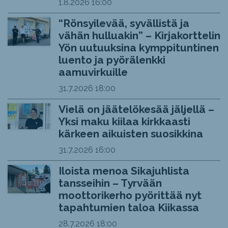
1.8.2026
16:00
“Rönsyilevää, syvällistä ja
vähän hulluakin” – Kirjakorttelin
Yön uutuuksina kymppituntinen
luento ja pyörälenkki
aamuvirkuille
31.7.2026
18:00
Vielä on jäätelökesää jäljellä –
Yksi maku kiilaa kirkkaasti
kärkeen aikuisten suosikkina
31.7.2026
16:00
Iloista menoa Sikajuhlista
tansseihin – Tyrvään
moottorikerho pyörittää nyt
tapahtumien taloa Kiikassa
28.7.2026
18:00