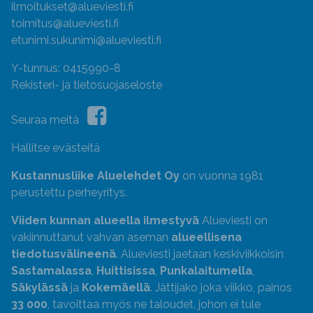
ilmoitukset@alueviesti.fi
toimitus@alueviesti.fi
etunimi.sukunimi@alueviesti.fi
Y-tunnus: 0415990-8
Rekisteri- ja tietosuojaseloste
Seuraa meitä
Hallitse evästeitä
Kustannusliike Aluelehdet Oy
on vuonna 1981
perustettu perheyritys.
Viiden kunnan alueella ilmestyvä
Alueviesti on
vakiinnuttanut vahvan aseman
alueellisena
tiedotusvälineenä
. Alueviesti jaetaan keskiviikkoisin
Sastamalassa
,
Huittisissa
,
Punkalaitumella
,
Säkylässä
ja
Kokemäellä
. Jättijako joka viikko, painos
33 000
, tavoittaa myös ne taloudet, johon ei tule