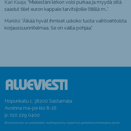
Kari Kaaja: "
Mielestäni kirkon voisi purkaa ja myydä siitä
saadut tiilet euron kappale tarvitsijoille (tiilillä m...
"
Markiisi: "
Älkää hyvät ihmiset uskoko tuota vaihtoehtoista
korjaussuunnitelmaa. Se on vailla pohjaa.
"
Hopunkatu 1, 38200 Sastamala
Avoinna ma-pe klo 8-16
p. 010 229 0400
(Puheluhinta on pelkästään matkapuhelu (mpm) tai paikallisverkkomaksu (pvm)