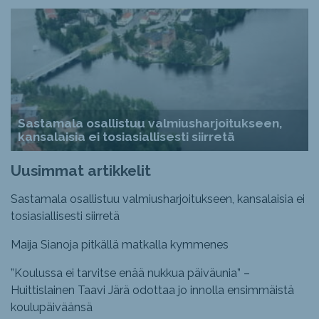
Sastamala osallistuu valmiusharjoitukseen,
kansalaisia ei tosiasiallisesti siirretä
Uusimmat artikkelit
Sastamala osallistuu valmiusharjoitukseen, kansalaisia ei
tosiasiallisesti siirretä
Maija Sianoja pitkällä matkalla kymmenes
”Koulussa ei tarvitse enää nukkua päiväunia” –
Huittislainen Taavi Järä odottaa jo innolla ensimmäistä
koulupäiväänsä