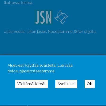
tilattavaa lehteä.
Uutismedian Liiton jäsen. Noudatamme JSN:n ohjeita.
Alueviesti käyttää evästeitä:
Lue lisää
tietosuojaselosteestamme.
Välttämättömät
Asetukset
OK
Alueviesti
ja
alueviesti.fi
ovat osa Kustannusliike
Aluelehdet Oy – mediakonsernia, jonka tarjoaman