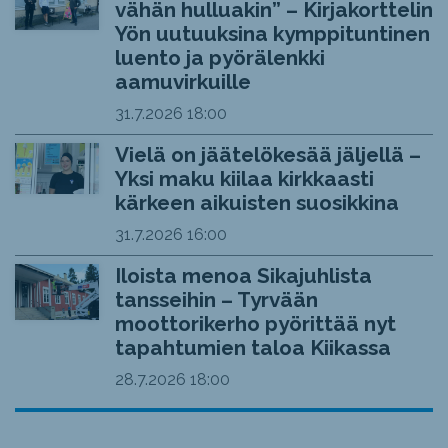
vähän hulluakin” – Kirjakorttelin
Yön uutuuksina kymppituntinen
luento ja pyörälenkki
aamuvirkuille
31.7.2026
18:00
Vielä on jäätelökesää jäljellä –
Yksi maku kiilaa kirkkaasti
kärkeen aikuisten suosikkina
31.7.2026
16:00
Iloista menoa Sikajuhlista
tansseihin – Tyrvään
moottorikerho pyörittää nyt
tapahtumien taloa Kiikassa
28.7.2026
18:00