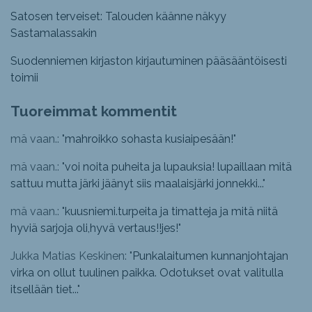
Satosen terveiset: Talouden käänne näkyy
Sastamalassakin
Suodenniemen kirjaston kirjautuminen pääsääntöisesti
toimii
Tuoreimmat kommentit
mä vaan.: "
mahroikko sohasta kusiaipesään!
"
mä vaan.: "
voi noita puheita ja lupauksia! lupaillaan mitä
sattuu mutta järki jäänyt siis maalaisjärki jonnekki...
"
mä vaan.: "
kuusniemi.turpeita ja timatteja ja mitä niitä
hyviä sarjoja oli,hyvä vertaus!!jes!
"
Jukka Matias Keskinen: "
Punkalaitumen kunnanjohtajan
virka on ollut tuulinen paikka. Odotukset ovat valitulla
itsellään tiet...
"