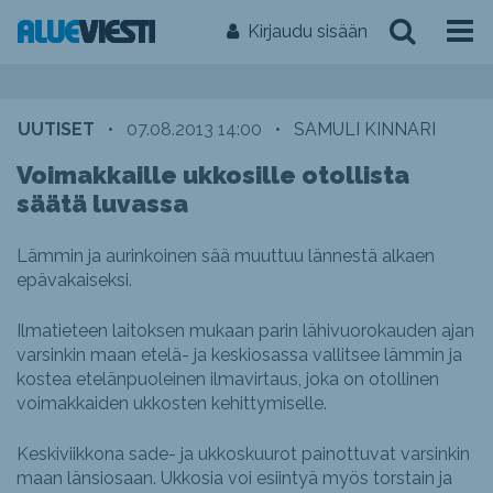
Kirjaudu sisään
UUTISET
•
07.08.2013 14:00
•
SAMULI KINNARI
Voimakkaille ukkosille otollista
säätä luvassa
Lämmin ja aurinkoinen sää muuttuu lännestä alkaen
epävakaiseksi.
Ilmatieteen laitoksen mukaan parin lähivuorokauden ajan
varsinkin maan etelä- ja keskiosassa vallitsee lämmin ja
kostea etelänpuoleinen ilmavirtaus, joka on otollinen
voimakkaiden ukkosten kehittymiselle.
Keskiviikkona sade- ja ukkoskuurot painottuvat varsinkin
maan länsiosaan. Ukkosia voi esiintyä myös torstain ja