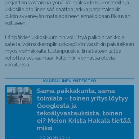
perjantain vastaisina yönä. Voimakkaille kuurosateille ja
ukkosille otollinen sää saattaa jatkua perjantainakin,
jolloin syvenevän matalapaineen ennakoidaan liikkuvan
koilliseen.
Lähipäivien ukkoskuuroihin voi liittyä paikoin rankkoja
sateita, voimakkaimpiin ukkospilviin varsinkin päiväaikaan
myös voimakkaita tuulenpuuskia. Ilmatieteen laitos
kehottaa seuraamaan kulloinkin voimassa olevia
varoituksia.
KAUPALLINEN YHTEISTYÖ
Sama paikkakunta, sama
toimiala – toinen yritys löytyy
Googlesta ja
tekoälyvastauksista, toinen
ei? Meion Krista Hakala tietää
miksi
13.7.2026
15:41