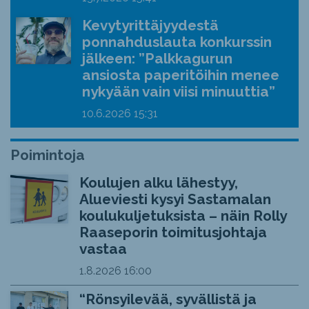
Kevytyrittäjyydestä
ponnahduslauta konkurssin
jälkeen: ”Palkkagurun
ansiosta paperitöihin menee
nykyään vain viisi minuuttia”
10.6.2026
15:31
Poimintoja
Koulujen alku lähestyy,
Alueviesti kysyi Sastamalan
koulukuljetuksista – näin Rolly
Raaseporin toimitusjohtaja
vastaa
1.8.2026
16:00
“Rönsyilevää, syvällistä ja