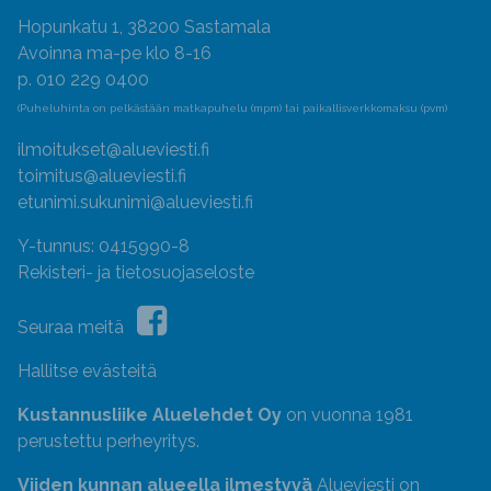
Hopunkatu 1, 38200 Sastamala
Avoinna ma-pe klo 8-16
p. 010 229 0400
(Puheluhinta on pelkästään matkapuhelu (mpm) tai paikallisverkkomaksu (pvm)
ilmoitukset@alueviesti.fi
toimitus@alueviesti.fi
etunimi.sukunimi@alueviesti.fi
Y-tunnus: 0415990-8
Rekisteri- ja tietosuojaseloste
Seuraa meitä
Hallitse evästeitä
Kustannusliike Aluelehdet Oy
on vuonna 1981
perustettu perheyritys.
Viiden kunnan alueella ilmestyvä
Alueviesti on