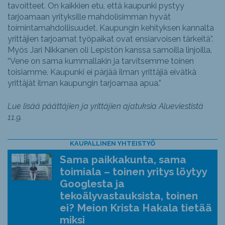
tavoitteet. On kaikkien etu, että kaupunki pystyy
tarjoamaan yrityksille mahdolisimman hyvät
toimintamahdollisuudet. Kaupungin kehityksen kannalta
yrittäjien tarjoamat työpaikat ovat ensiarvoisen tärkeitä”.
Myös Jari Nikkanen oli Lepistön kanssa samoilla linjoilla.
“Vene on sama kummallakin ja tarvitsemme toinen
toisiamme. Kaupunki ei pärjää ilman yrittäjiä eivätkä
yrittäjät ilman kaupungin tarjoamaa apua.”
Lue lisää päättäjien ja yrittäjien ajatuksia Alueviestistä
11.9.
KAUPALLINEN YHTEISTYÖ
Sama paikkakunta, sama
toimiala – toinen yritys löytyy
Googlesta ja
tekoälyvastauksista, toinen
ei? Meion Krista Hakala tietää
miksi