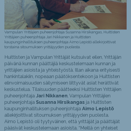
Vampulan Yrittäjien puheenjohtaja Susanna Hirsikangas, Huittisten
Yrittäjien puheenjohtaja Jari Nikkanen ja Huittisten
kaupunginhallituksen puheenjohtaja Aimo Lepistö allekirjoittivat
torstaina sitoumuksen yrittäjyyden puolesta.
Huittisten ja Vampulan Yrittäjät kutsuivat eilen, Yrittäjän
päivänä kunnan päättäjiä keskustelemaan kunnan ja
yrittäjien asioista ja yhteistyöstä. Illan aikana erityisesti
hankintalakiin, nopeaan päätöksentekoon ja Huittisten
elinvoimaisuuden säilymiseen liittyvät asiat herättivät
keskustelua. Tilaisuuden päätteeksi Huittisten Yrittäjien
puheenjohtaja
Jari Nikkanen
, Vampulan Yrittäjien
puheenjohtaja
Susanna Hirsikangas
ja Huittisten
kaupunginhallituksen puheenjohtaja
Aimo Lepistö
allekirjoittivat sitoumuksen yrittäjyyden puolesta.
Aimo Lepistö oli tyytyväinen, että yrittäjät ja päättäjät
pääsivät keskustelemaan asioista. “Meillä on yhteiset