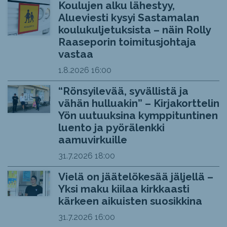
Koulujen alku lähestyy,
Alueviesti kysyi Sastamalan
koulukuljetuksista – näin Rolly
Raaseporin toimitusjohtaja
vastaa
1.8.2026
16:00
“Rönsyilevää, syvällistä ja
vähän hulluakin” – Kirjakorttelin
Yön uutuuksina kymppituntinen
luento ja pyörälenkki
aamuvirkuille
31.7.2026
18:00
Vielä on jäätelökesää jäljellä –
Yksi maku kiilaa kirkkaasti
kärkeen aikuisten suosikkina
31.7.2026
16:00