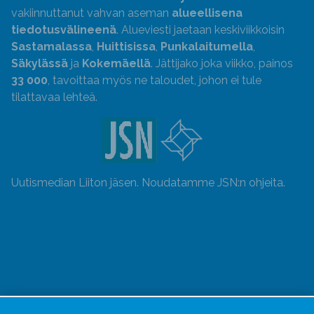
vakiinnuttanut vahvan aseman
alueellisena
tiedotusvälineenä
. Alueviesti jaetaan keskiviikkoisin
Sastamalassa
,
Huittisissa
,
Punkalaitumella
,
Säkylässä
ja
Kokemäellä
. Jättijako joka viikko, painos
33 000
, tavoittaa myös ne taloudet, johon ei tule
tilattavaa lehteä.
Uutismedian Liiton jäsen. Noudatamme JSN:n ohjeita.