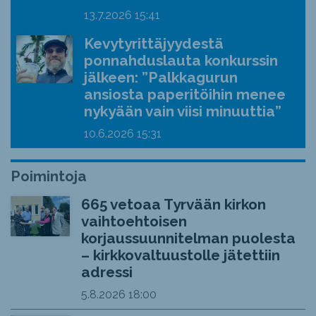
13.7.2026
15:41
Kevytyrittäjyydestä
ponnahduslauta konkurssin
jälkeen: ”Palkkagurun
ansiosta paperitöihin menee
nykyään vain viisi minuuttia”
10.6.2026
15:31
Poimintoja
665 vetoaa Tyrvään kirkon
vaihtoehtoisen
korjaussuunnitelman puolesta
– kirkkovaltuustolle jätettiin
adressi
5.8.2026
18:00