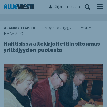
Kirjaudu sisään
AJANKOHTAISTA
•
06.09.2013 13:57
•
LAURA
HAAVISTO
Huittisissa allekirjoitettiin sitoumus
yrittäjyyden puolesta