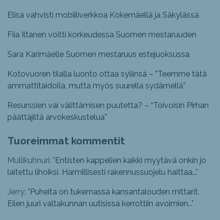
Elisa vahvisti mobiiliverkkoa Kokemäellä ja Säkylässä
Fiia Iltanen voitti korkeudessa Suomen mestaruuden
Sara Karimäelle Suomen mestaruus estejuoksussa
Kotovuoren tilalla luonto ottaa syliinsä – ”Teemme tätä
ammattitaidolla, mutta myös suurella sydämellä”
Resurssien vai välittämisen puutetta? – “Toivoisin Pirhan
päättäjiltä arvokeskustelua”
Tuoreimmat kommentit
Mullikuhnuri: "
Entisten kappelien kaikki myytävä onkin jo
laitettu lihoiksi. Harmillisesti rakennussuojelu haittaa...
"
Jerry: "
Puheita on tukemassa kansantalouden mittarit.
Eilen juuri valtakunnan uutisissa kerrottiin avoimien...
"