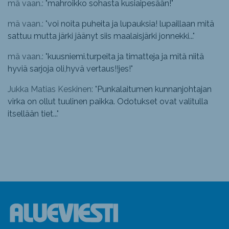
mä vaan.: "
mahroikko sohasta kusiaipesään!
"
mä vaan.: "
voi noita puheita ja lupauksia! lupaillaan mitä
sattuu mutta järki jäänyt siis maalaisjärki jonnekki...
"
mä vaan.: "
kuusniemi.turpeita ja timatteja ja mitä niitä
hyviä sarjoja oli,hyvä vertaus!!jes!
"
Jukka Matias Keskinen: "
Punkalaitumen kunnanjohtajan
virka on ollut tuulinen paikka. Odotukset ovat valitulla
itsellään tiet...
"