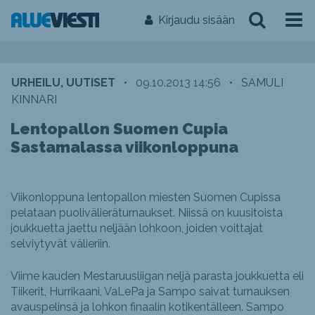
Kirjaudu sisään
URHEILU, UUTISET
•
09.10.2013 14:56
•
SAMULI
KINNARI
Lentopallon Suomen Cupia
Sastamalassa viikonloppuna
Viikonloppuna lentopallon miesten Suomen Cupissa
pelataan puolivälieräturnaukset. Niissä on kuusitoista
joukkuetta jaettu neljään lohkoon, joiden voittajat
selviytyvät välieriin.
Viime kauden Mestaruusliigan neljä parasta joukkuetta eli
Tiikerit, Hurrikaani, VaLePa ja Sampo saivat turnauksen
avauspelinsä ja lohkon finaalin kotikentälleen. Sampo