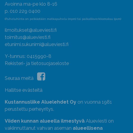
Avoinna ma-pe klo 8-16
p. 010 229 0400
(Puheluhinta on pelkästään matkapuhelu (mpm) tai paikallisverkkomaksu (pvm)
ilmoitukset@alueviesti.fi
toimitus@alueviesti.fi
etunimi.sukunimi@alueviesti.fi
Y-tunnus: 0415990-8
Rekisteri- ja tietosuojaseloste
Seuraa meitä
Hallitse evästeitä
Kustannusliike Aluelehdet Oy
on vuonna 1981
perustettu perheyritys.
Viiden kunnan alueella ilmestyvä
Alueviesti on
vakiinnuttanut vahvan aseman
alueellisena