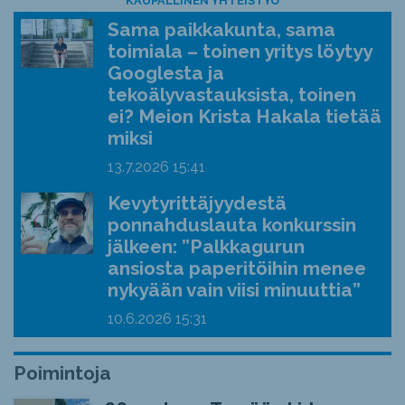
KAUPALLINEN YHTEISTYÖ
Sama paikkakunta, sama
toimiala – toinen yritys löytyy
Googlesta ja
tekoälyvastauksista, toinen
ei? Meion Krista Hakala tietää
miksi
13.7.2026
15:41
Kevytyrittäjyydestä
ponnahduslauta konkurssin
jälkeen: ”Palkkagurun
ansiosta paperitöihin menee
nykyään vain viisi minuuttia”
10.6.2026
15:31
Poimintoja