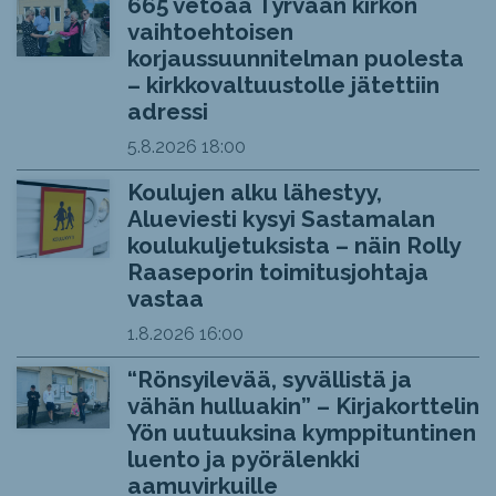
665 vetoaa Tyrvään kirkon
vaihtoehtoisen
korjaussuunnitelman puolesta
– kirkkovaltuustolle jätettiin
adressi
5.8.2026
18:00
Koulujen alku lähestyy,
Alueviesti kysyi Sastamalan
koulukuljetuksista – näin Rolly
Raaseporin toimitusjohtaja
vastaa
1.8.2026
16:00
“Rönsyilevää, syvällistä ja
vähän hulluakin” – Kirjakorttelin
Yön uutuuksina kymppituntinen
luento ja pyörälenkki
aamuvirkuille