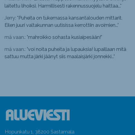
laitettu lihoiksi. Harmillisesti rakennussuojelu haittaa...
"
Jerry: "
Puheita on tukemassa kansantalouden mittarit.
Eilen juuri valtakunnan uutisissa kerrottiin avoimien...
"
mä vaan.: "
mahroikko sohasta kusiaipesään!
"
mä vaan.: "
voi noita puheita ja lupauksia! lupaillaan mitä
sattuu mutta järki jäänyt siis maalaisjärki jonnekki...
"
Hopunkatu 1, 38200 Sastamala