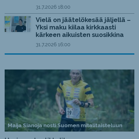
31.7.2026
18:00
Vielä on jäätelökesää jäljellä –
Yksi maku kiilaa kirkkaasti
kärkeen aikuisten suosikkina
31.7.2026
16:00
Maija Sianoja nosti Suomen mitalitaisteluun