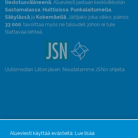
tiedotusvälineenä
. Alueviesti jaetaan keskiviikkoisin
Sastamalassa
,
Huittisissa
,
Punkalaitumella
,
Säkylässä
ja
Kokemäellä
. Jättijako joka viikko, painos
33 000
, tavoittaa myös ne taloudet, johon ei tule
tilattavaa lehteä.
Uutismedian Liiton jäsen. Noudatamme JSN:n ohjeita.
Alueviesti käyttää evästeitä:
Lue lisää