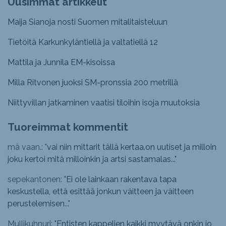
Uusimmat artikkelit
Maija Sianoja nosti Suomen mitalitaisteluun
Tietöitä Karkunkyläntiellä ja valtatiellä 12
Mattila ja Junnila EM-kisoissa
Milla Ritvonen juoksi SM-pronssia 200 metrillä
Niittyvillan jatkaminen vaatisi tiloihin isoja muutoksia
Tuoreimmat kommentit
mä vaan.: "
vai niin mittarit tällä kertaa.on uutiset ja milloin
joku kertoi mitä milloinkin ja artsi sastamalas...
"
sepekantonen: "
Ei ole lainkaan rakentava tapa
keskustella, että esittää jonkun väitteen ja väitteen
perustelemisen...
"
Mullikuhnuri: "
Entisten kappelien kaikki myytävä onkin jo