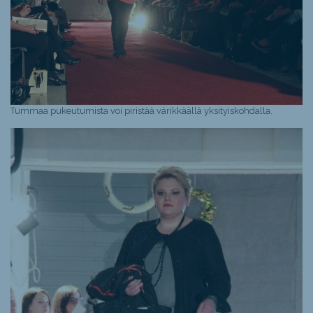
Tummaa pukeutumista voi piristää värikkäällä yksityiskohdalla.