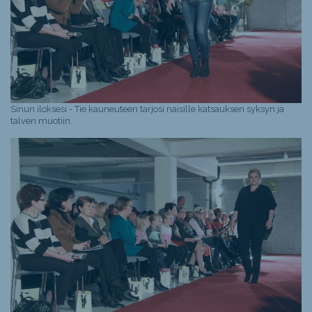
Sinun iloksesi - Tie kauneuteen tarjosi naisille katsauksen syksyn ja
talven muotiin.