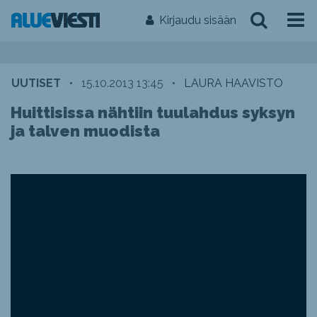
Kirjaudu sisään
UUTISET
•
15.10.2013 13:45
•
LAURA HAAVISTO
Huittisissa nähtiin tuulahdus syksyn
ja talven muodista