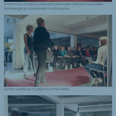
Arkinen asu muuttuu juhlavammaksi lisäämällä kokonaisuuteen
korkokengät ja sutaisemalla huuliin punaa.
Syksyn vaatteissa on paljon tummia värejä.