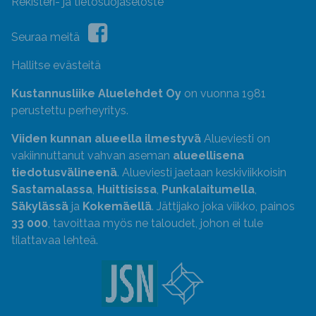
Rekisteri- ja tietosuojaseloste
Seuraa meitä
Hallitse evästeitä
Kustannusliike Aluelehdet Oy
on vuonna 1981
perustettu perheyritys.
Viiden kunnan alueella ilmestyvä
Alueviesti on
vakiinnuttanut vahvan aseman
alueellisena
tiedotusvälineenä
. Alueviesti jaetaan keskiviikkoisin
Sastamalassa
,
Huittisissa
,
Punkalaitumella
,
Säkylässä
ja
Kokemäellä
. Jättijako joka viikko, painos
33 000
, tavoittaa myös ne taloudet, johon ei tule
tilattavaa lehteä.