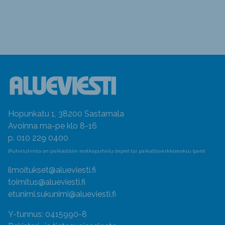
Hopunkatu 1, 38200 Sastamala
Avoinna ma-pe klo 8-16
p. 010 229 0400
(Puheluhinta on pelkästään matkapuhelu (mpm) tai paikallisverkkomaksu (pvm)
ilmoitukset@alueviesti.fi
toimitus@alueviesti.fi
etunimi.sukunimi@alueviesti.fi
Y-tunnus: 0415990-8