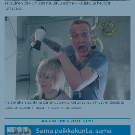
Tavallinen pikkumusta muuttuu esimerkiksi jakulla helposti
juhlavaksi.
Naistenillan isäntänä toiminut Gekko kertoi syksyn hiustrendeistä ja
toteutti nopean hiusten muodonmuutoksen.
KAUPALLINEN YHTEISTYÖ
Sama paikkakunta, sama