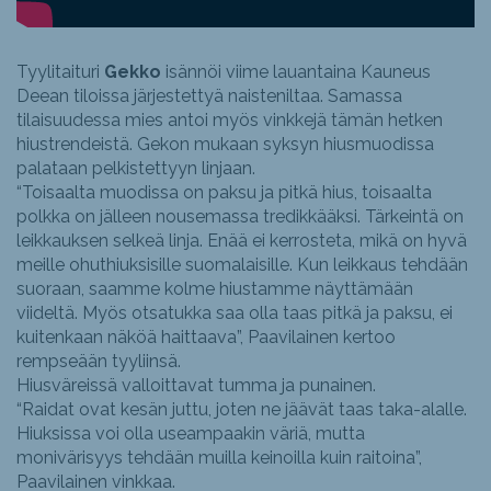
Tyylitaituri
Gekko
isännöi viime lauantaina Kauneus
Deean tiloissa järjestettyä naisteniltaa. Samassa
tilaisuudessa mies antoi myös vinkkejä tämän hetken
hiustrendeistä. Gekon mukaan syksyn hiusmuodissa
palataan pelkistettyyn linjaan.
“Toisaalta muodissa on paksu ja pitkä hius, toisaalta
polkka on jälleen nousemassa tredikkääksi. Tärkeintä on
leikkauksen selkeä linja. Enää ei kerrosteta, mikä on hyvä
meille ohuthiuksisille suomalaisille. Kun leikkaus tehdään
suoraan, saamme kolme hiustamme näyttämään
viideltä. Myös otsatukka saa olla taas pitkä ja paksu, ei
kuitenkaan näköä haittaava”, Paavilainen kertoo
rempseään tyyliinsä.
Hiusväreissä valloittavat tumma ja punainen.
“Raidat ovat kesän juttu, joten ne jäävät taas taka-alalle.
Hiuksissa voi olla useampaakin väriä, mutta
monivärisyys tehdään muilla keinoilla kuin raitoina”,
Paavilainen vinkkaa.