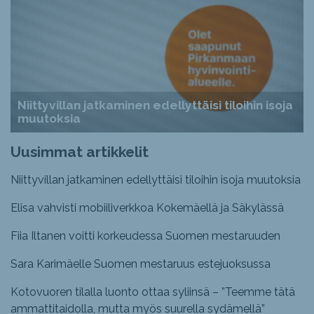
Niittyvillan jatkaminen edellyttäisi tiloihin isoja
muutoksia
Uusimmat artikkelit
Niittyvillan jatkaminen edellyttäisi tiloihin isoja muutoksia
Elisa vahvisti mobiiliverkkoa Kokemäellä ja Säkylässä
Fiia Iltanen voitti korkeudessa Suomen mestaruuden
Sara Karimäelle Suomen mestaruus estejuoksussa
Kotovuoren tilalla luonto ottaa syliinsä – ”Teemme tätä
ammattitaidolla, mutta myös suurella sydämellä”