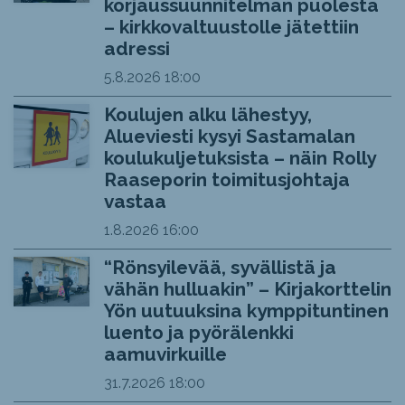
korjaussuunnitelman puolesta
– kirkkovaltuustolle jätettiin
adressi
5.8.2026
18:00
Koulujen alku lähestyy,
Alueviesti kysyi Sastamalan
koulukuljetuksista – näin Rolly
Raaseporin toimitusjohtaja
vastaa
1.8.2026
16:00
“Rönsyilevää, syvällistä ja
vähän hulluakin” – Kirjakorttelin
Yön uutuuksina kymppituntinen
luento ja pyörälenkki
aamuvirkuille
31.7.2026
18:00