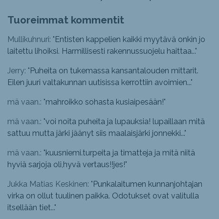
Tuoreimmat kommentit
Mullikuhnuri: "
Entisten kappelien kaikki myytävä onkin jo
laitettu lihoiksi. Harmillisesti rakennussuojelu haittaa...
"
Jerry: "
Puheita on tukemassa kansantalouden mittarit.
Eilen juuri valtakunnan uutisissa kerrottiin avoimien...
"
mä vaan.: "
mahroikko sohasta kusiaipesään!
"
mä vaan.: "
voi noita puheita ja lupauksia! lupaillaan mitä
sattuu mutta järki jäänyt siis maalaisjärki jonnekki...
"
mä vaan.: "
kuusniemi.turpeita ja timatteja ja mitä niitä
hyviä sarjoja oli,hyvä vertaus!!jes!
"
Jukka Matias Keskinen: "
Punkalaitumen kunnanjohtajan
virka on ollut tuulinen paikka. Odotukset ovat valitulla
itsellään tiet...
"