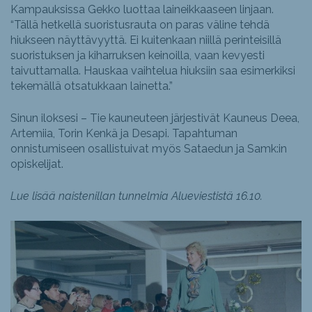
Kampauksissa Gekko luottaa laineikkaaseen linjaan.
“Tällä hetkellä suoristusrauta on paras väline tehdä
hiukseen näyttävyyttä. Ei kuitenkaan niillä perinteisillä
suoristuksen ja kiharruksen keinoilla, vaan kevyesti
taivuttamalla. Hauskaa vaihtelua hiuksiin saa esimerkiksi
tekemällä otsatukkaan lainetta.”
Sinun iloksesi – Tie kauneuteen järjestivät Kauneus Deea,
Artemiia, Torin Kenkä ja Desapi. Tapahtuman
onnistumiseen osallistuivat myös Sataedun ja Samk:in
opiskelijat.
Lue lisää naistenillan tunnelmia Alueviestistä 16.10.