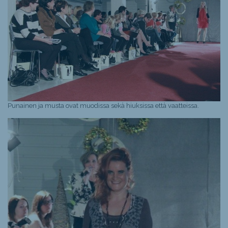
Punainen ja musta ovat muodissa sekä hiuksissa että vaatteissa.