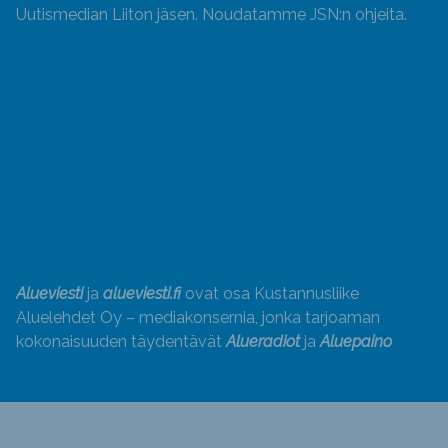
Uutismedian Liiton jäsen. Noudatamme JSN:n ohjeita.
Alueviesti
ja
alueviesti.fi
ovat osa Kustannusliike
Aluelehdet Oy – mediakonsernia, jonka tarjoaman
kokonaisuuden täydentävät
Alueradiot
ja
Aluepaino