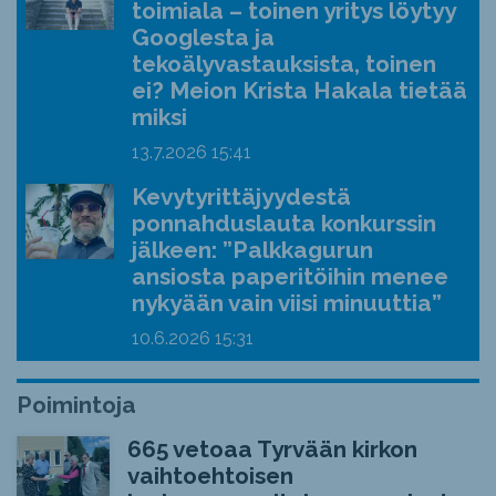
toimiala – toinen yritys löytyy
Googlesta ja
tekoälyvastauksista, toinen
ei? Meion Krista Hakala tietää
miksi
13.7.2026
15:41
Kevytyrittäjyydestä
ponnahduslauta konkurssin
jälkeen: ”Palkkagurun
ansiosta paperitöihin menee
nykyään vain viisi minuuttia”
10.6.2026
15:31
Poimintoja
665 vetoaa Tyrvään kirkon
vaihtoehtoisen