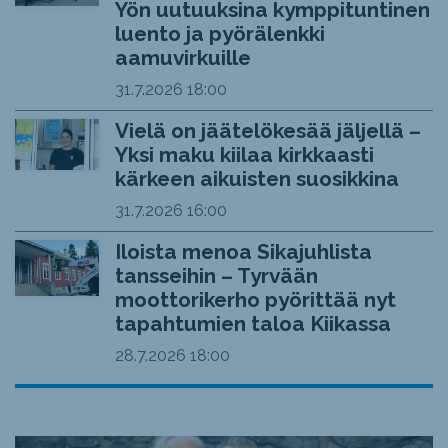
Yön uutuuksina kymppituntinen
luento ja pyörälenkki
aamuvirkuille
31.7.2026
18:00
Vielä on jäätelökesää jäljellä –
Yksi maku kiilaa kirkkaasti
kärkeen aikuisten suosikkina
31.7.2026
16:00
Iloista menoa Sikajuhlista
tansseihin – Tyrvään
moottorikerho pyörittää nyt
tapahtumien taloa Kiikassa
28.7.2026
18:00