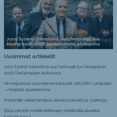
Jussi Syrenin isännöimä uusi festivaali tuo
bluegrassin isosti Sastamalaan elokuussa
Uusimmat artikkelit
Jussi Syrenin isännöimä uusi festivaali tuo bluegrassin
isosti Sastamalaan elokuussa
Hirvenjuoksun suomenmestaruudet ratkottiin Lumijoella
– mitaleita alueellemme
Kokemäki vähentämässä äänestysalueita ja -paikkoja
Elisa vahvisti mobiiliverkkoaan yhdeksällä alueella
Sastamalassa