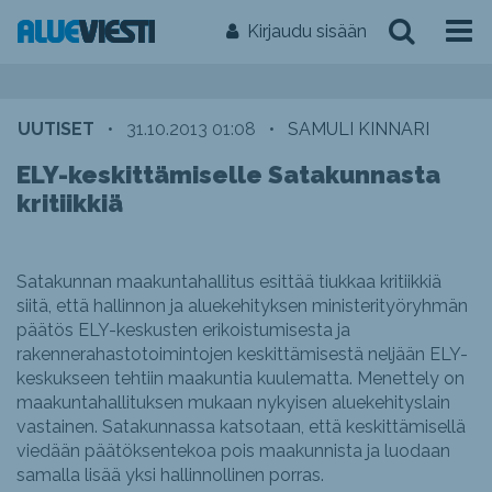
Kirjaudu sisään
UUTISET
•
31.10.2013 01:08
•
SAMULI KINNARI
ELY-keskittämiselle Satakunnasta
kritiikkiä
Satakunnan maakuntahallitus esittää tiukkaa kritiikkiä
siitä, että hallinnon ja aluekehityksen ministerityöryhmän
päätös ELY-keskusten erikoistumisesta ja
rakennerahastotoimintojen keskittämisestä neljään ELY-
keskukseen tehtiin maakuntia kuulematta. Menettely on
maakuntahallituksen mukaan nykyisen aluekehityslain
vastainen. Satakunnassa katsotaan, että keskittämisellä
viedään päätöksentekoa pois maakunnista ja luodaan
samalla lisää yksi hallinnollinen porras.