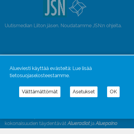
Uutismedian Liiton jäsen. Noudatamme JSN:n ohjeita.
Alueviesti käyttää evästeitä:
Lue lisää
tietosuojaselosteestamme.
Välttämättömät
Asetukset
OK
Alueviesti
ja
alueviesti.fi
ovat osa Kustannusliike
Aluelehdet Oy – mediakonsernia, jonka tarjoaman
kokonaisuuden täydentävät
Alueradiot
ja
Aluepaino