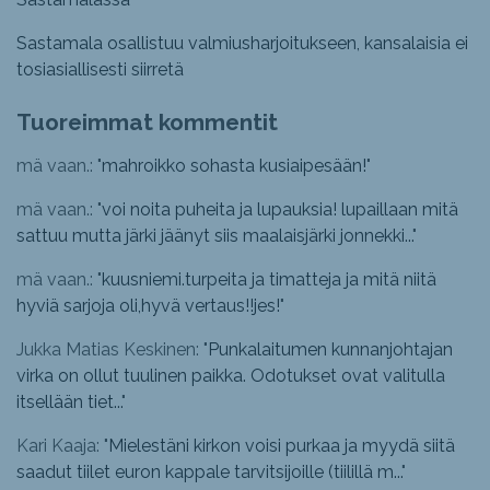
Sastamala osallistuu valmiusharjoitukseen, kansalaisia ei
tosiasiallisesti siirretä
Tuoreimmat kommentit
mä vaan.: "
mahroikko sohasta kusiaipesään!
"
mä vaan.: "
voi noita puheita ja lupauksia! lupaillaan mitä
sattuu mutta järki jäänyt siis maalaisjärki jonnekki...
"
mä vaan.: "
kuusniemi.turpeita ja timatteja ja mitä niitä
hyviä sarjoja oli,hyvä vertaus!!jes!
"
Jukka Matias Keskinen: "
Punkalaitumen kunnanjohtajan
virka on ollut tuulinen paikka. Odotukset ovat valitulla
itsellään tiet...
"
Kari Kaaja: "
Mielestäni kirkon voisi purkaa ja myydä siitä
saadut tiilet euron kappale tarvitsijoille (tiilillä m...
"