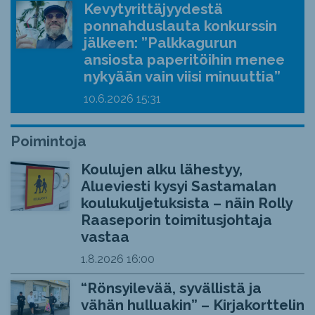
Kevytyrittäjyydestä
ponnahduslauta konkurssin
jälkeen: ”Palkkagurun
ansiosta paperitöihin menee
nykyään vain viisi minuuttia”
10.6.2026
15:31
Poimintoja
Koulujen alku lähestyy,
Alueviesti kysyi Sastamalan
koulukuljetuksista – näin Rolly
Raaseporin toimitusjohtaja
vastaa
1.8.2026
16:00
“Rönsyilevää, syvällistä ja
vähän hulluakin” – Kirjakorttelin