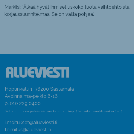
Markiisi: "
Älkää hyvät ihmiset uskoko tuota vaihtoehtoista
korjaussuunnitelmaa. Se on vailla pohjaa.
"
Hopunkatu 1, 38200 Sastamala
Avoinna ma-pe klo 8-16
p. 010 229 0400
(Puheluhinta on pelkästään matkapuhelu (mpm) tai paikallisverkkomaksu (pvm)
ilmoitukset@alueviesti.fi
toimitus@alueviesti.fi