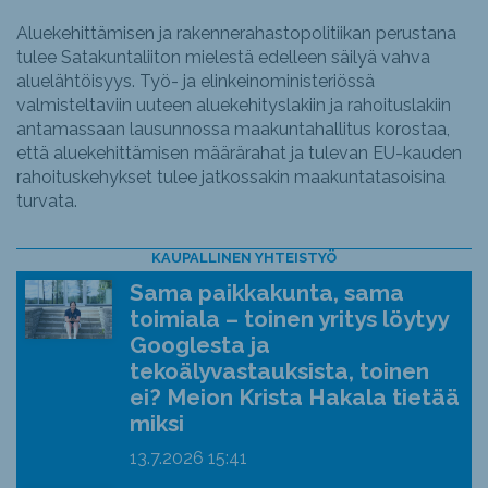
Aluekehittämisen ja rakennerahastopolitiikan perustana
tulee Satakuntaliiton mielestä edelleen säilyä vahva
aluelähtöisyys. Työ- ja elinkeinoministeriössä
valmisteltaviin uuteen aluekehityslakiin ja rahoituslakiin
antamassaan lausunnossa maakuntahallitus korostaa,
että aluekehittämisen määrärahat ja tulevan EU-kauden
rahoituskehykset tulee jatkossakin maakuntatasoisina
turvata.
KAUPALLINEN YHTEISTYÖ
Sama paikkakunta, sama
toimiala – toinen yritys löytyy
Googlesta ja
tekoälyvastauksista, toinen
ei? Meion Krista Hakala tietää
miksi
13.7.2026
15:41