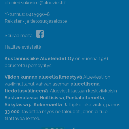
etunimi.sukunimi@alueviesti.fi
Y-tunnus: 0415990-8
Rekisteri- ja tietosuojaseloste
Seuraa meitä
Hallitse evästeitä
Kustannusliike Aluelehdet Oy
on vuonna 1981
perustettu perheyritys.
Viiden kunnan alueella ilmestyvä
Alueviesti on
vakiinnuttanut vahvan aseman
alueellisena
tiedotusvälineenä
. Alueviesti jaetaan keskiviikkoisin
Sastamalassa
,
Huittisissa
,
Punkalaitumella
,
Säkylässä
ja
Kokemäellä
. Jättijako joka viikko, painos
33 000
, tavoittaa myös ne taloudet, johon ei tule
tilattavaa lehteä.