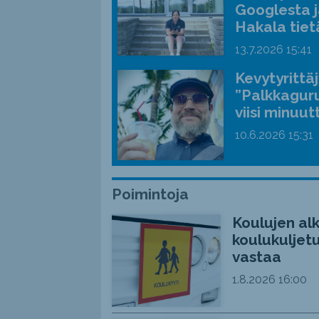
Googlesta j
Hakala tiet
13.7.2026
15:41
Kevytyrittä
”Palkkaguru
viisi minuut
10.6.2026
15:31
Poimintoja
Koulujen alk
koulukuljetu
vastaa
1.8.2026
16:00