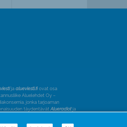
viesti
ja
alueviesti.fi
ovat osa
annusliike Aluelehdet Oy –
akonsernia, jonka tarjoaman
onaisuuden täydentävät
Alueradiot
ja
paino