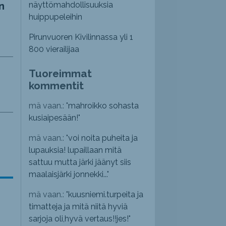
n
näyttömahdollisuuksia
huippupeleihin
Pirunvuoren Kivilinnassa yli 1
800 vierailijaa
Tuoreimmat
kommentit
mä vaan.: "
mahroikko sohasta
kusiaipesään!
"
mä vaan.: "
voi noita puheita ja
lupauksia! lupaillaan mitä
sattuu mutta järki jäänyt siis
maalaisjärki jonnekki...
"
mä vaan.: "
kuusniemi.turpeita ja
timatteja ja mitä niitä hyviä
sarjoja oli,hyvä vertaus!!jes!
"