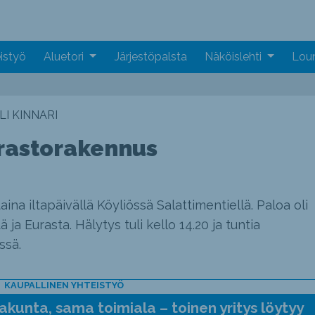
istyö
Aluetori
Järjestöpalsta
Näköislehti
Loun
I KINNARI
arastorakennus
aina iltapäivällä Köyliössä Salattimentiellä. Paloa oli
a Eurasta. Hälytys tuli kello 14.20 ja tuntia
ssä.
KAUPALLINEN YHTEISTYÖ
kunta, sama toimiala – toinen yritys löytyy