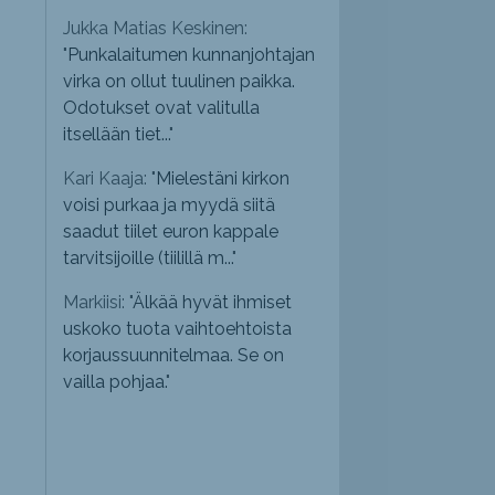
Jukka Matias Keskinen:
"
Punkalaitumen kunnanjohtajan
virka on ollut tuulinen paikka.
Odotukset ovat valitulla
itsellään tiet...
"
Kari Kaaja: "
Mielestäni kirkon
voisi purkaa ja myydä siitä
saadut tiilet euron kappale
tarvitsijoille (tiilillä m...
"
Markiisi: "
Älkää hyvät ihmiset
uskoko tuota vaihtoehtoista
korjaussuunnitelmaa. Se on
vailla pohjaa.
"