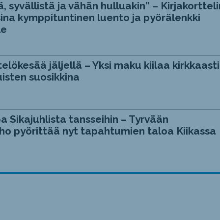
, syvällistä ja vähän hulluakin” – Kirjakortteli
ina kymppituntinen luento ja pyörälenkki
le
telökesää jäljellä – Yksi maku kiilaa kirkkaasti
isten suosikkina
a Sikajuhlista tansseihin – Tyrvään
ho pyörittää nyt tapahtumien taloa Kiikassa