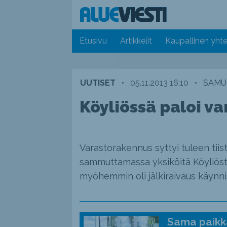
Etusivu
Artikkelit
Kaupallinen yhte
UUTISET
•
05.11.2013 16:10
•
SAMUL
Köyliössä paloi v
Varastorakennus syttyi tuleen tiist
sammuttamassa yksiköitä Köyliöstä j
myöhemmin oli jälkiraivaus käynni
Sama paikka