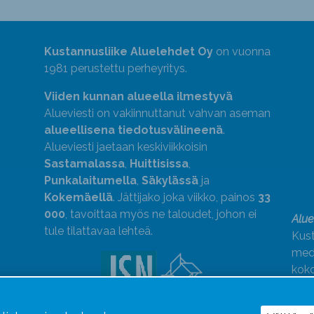
Kustannusliike Aluelehdet Oy
on vuonna
1981 perustettu perheyritys.
Viiden kunnan alueella ilmestyvä
Alueviesti on vakiinnuttanut vahvan aseman
alueellisena tiedotusvälineenä
.
Alueviesti jaetaan keskiviikkoisin
Sastamalassa
,
Huittisissa
,
Punkalaitumella
,
Säkylässä
ja
Kokemäellä
. Jättijako joka viikko, painos
33
000
, tavoittaa myös ne taloudet, johon ei
Alue
tule tilattavaa lehteä.
Kust
medi
kok
Alue