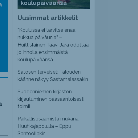
koulupäiväänsä
a
Uusimmat artikkelit
”Koulussa ei tarvitse enää
nukkua päiväunia” –
Huittislainen Taavi Järä odottaa
jo innolla ensimmäistä
koulupäiväänsä
Satosen terveiset: Talouden
käänne näkyy Sastamalassakin
Suodenniemen kirjaston
kirjautuminen pääsääntöisesti
a
toimii
Paikallisosaamista mukana
Huuhkajapolulla – Eppu
Santoollakin