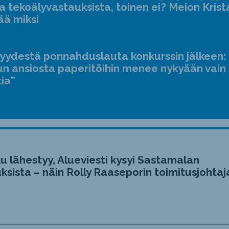
a tekoälyvastauksista, toinen ei? Meion Krist
ää miksi
jyydestä ponnahduslauta konkurssin jälkeen:
n ansiosta paperitöihin menee nykyään vain
tia”
u lähestyy, Alueviesti kysyi Sastamalan
ksista – näin Rolly Raaseporin toimitusjohtaj