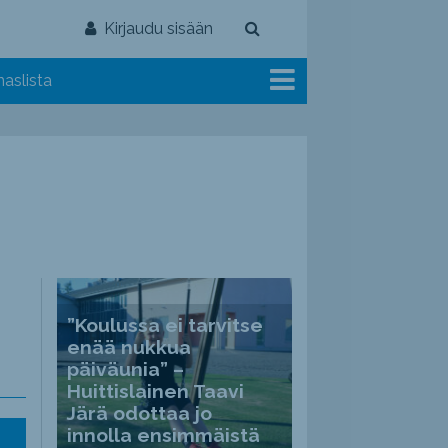
Kirjaudu sisään
aslista
”Koulussa ei tarvitse
enää nukkua
päiväunia” –
Huittislainen Taavi
Järä odottaa jo
innolla ensimmäistä