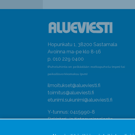
Hopunkatu 1, 38200 Sastamala
Avoinna ma-pe klo 8-16
p. 010 229 0400
(Puheluhinta on pelkästään matkapuhelu (mpm) tai
paikallisverkkomaksu (pvm)
ilmoitukset@alueviesti.fi
toimitus@alueviesti.fi
etunimi.sukunimi@alueviesti.fi
Y-tunnus: 0415990-8
Rekisteri- ja tietosuojaseloste
Seuraa meitä