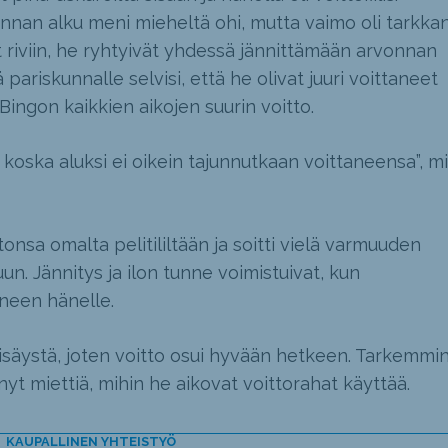
nnan alku meni mieheltä ohi, mutta vaimo oli tarkkan
riviin, he ryhtyivät yhdessä jännittämään arvonnan
ariskunnalle selvisi, että he olivat juuri voittaneet
Bingon kaikkien aikojen suurin voitto.
, koska aluksi ei oikein tajunnutkaan voittaneensa”, m
nsa omalta pelitililtään ja soitti vielä varmuuden
n. Jännitys ja ilon tunne voimistuivat, kun
uneen hänelle.
säystä, joten voitto osui hyvään hetkeen. Tarkemmi
inyt miettiä, mihin he aikovat voittorahat käyttää.
KAUPALLINEN YHTEISTYÖ