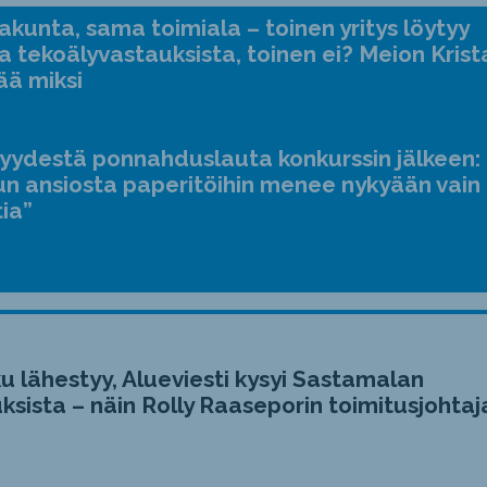
kunta, sama toimiala – toinen yritys löytyy
a tekoälyvastauksista, toinen ei? Meion Krist
ää miksi
jyydestä ponnahduslauta konkurssin jälkeen:
n ansiosta paperitöihin menee nykyään vain
tia”
u lähestyy, Alueviesti kysyi Sastamalan
ksista – näin Rolly Raaseporin toimitusjohtaj