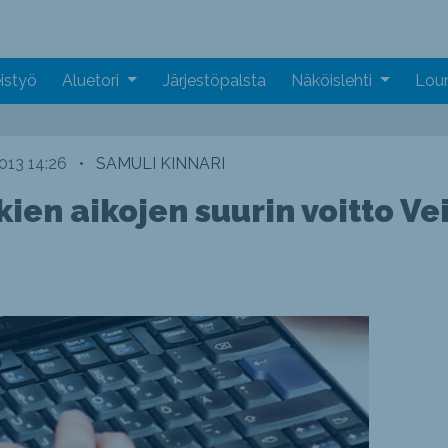
istyö
Aluetori
Järjestöpalsta
Näköislehti
Loun
2013 14:26
•
SAMULI KINNARI
ien aikojen suurin voitto V