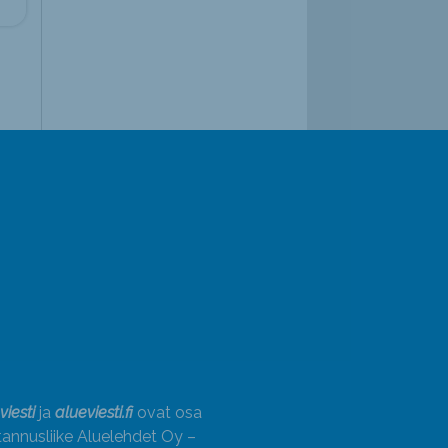
viesti
ja
alueviesti.fi
ovat osa
annusliike Aluelehdet Oy –