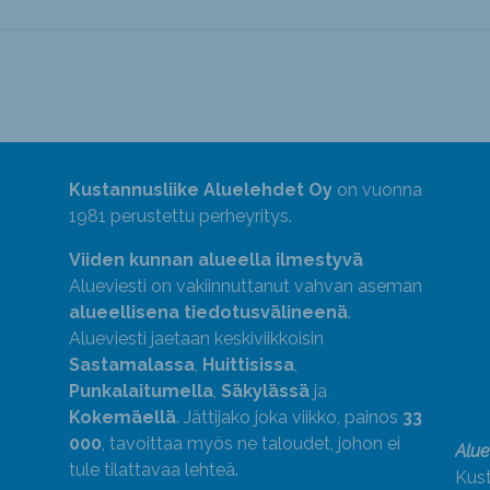
Kustannusliike Aluelehdet Oy
on vuonna
1981 perustettu perheyritys.
Viiden kunnan alueella ilmestyvä
Alueviesti on vakiinnuttanut vahvan aseman
alueellisena tiedotusvälineenä
.
Alueviesti jaetaan keskiviikkoisin
Sastamalassa
,
Huittisissa
,
Punkalaitumella
,
Säkylässä
ja
Kokemäellä
. Jättijako joka viikko, painos
33
000
, tavoittaa myös ne taloudet, johon ei
Alue
tule tilattavaa lehteä.
Kust