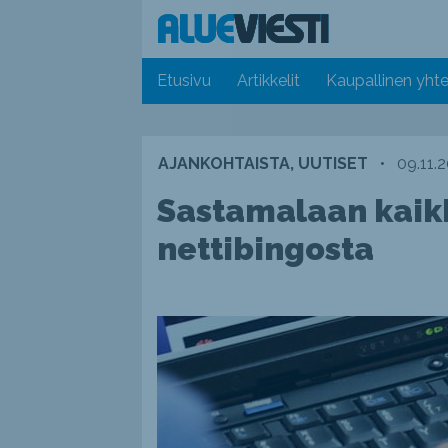
Etusivu
Artikkelit
Kaupallinen yhte
AJANKOHTAISTA, UUTISET
•
09.11.
Sastamalaan kaikk
nettibingosta