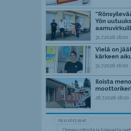
“Rönsyilevää
Yön uutuuks
aamuvirkuil
31.7.2026
18:00
Vielä on jää
kärkeen aiku
31.7.2026
16:00
Iloista meno
moottoriker
28.7.2026
18:00
09.11.2013 19:42
Onnea,voitosta ja tulevasta perh