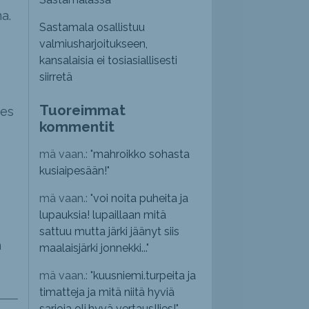
a.
Sastamala osallistuu
valmiusharjoitukseen,
kansalaisia ei tosiasiallisesti
siirretä
Tuoreimmat
ies
kommentit
mä vaan.: "
mahroikko sohasta
kusiaipesään!
"
mä vaan.: "
voi noita puheita ja
lupauksia! lupaillaan mitä
sattuu mutta järki jäänyt siis
n
maalaisjärki jonnekki...
"
mä vaan.: "
kuusniemi.turpeita ja
timatteja ja mitä niitä hyviä
sarjoja oli,hyvä vertaus!!jes!
"