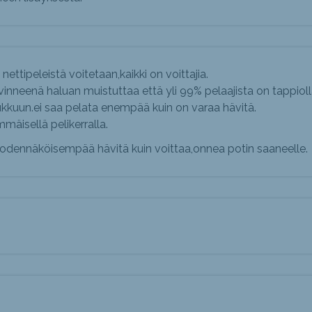
ettipeleistä voitetaan,kaikki on voittajia.
ävinneenä haluan muistuttaa että yli 99% pelaajista on tappiol
koukkuun.ei saa pelata enempää kuin on varaa hävitä.
mäisellä pelikerralla.
todennäköisempää hävitä kuin voittaa,onnea potin saaneelle.