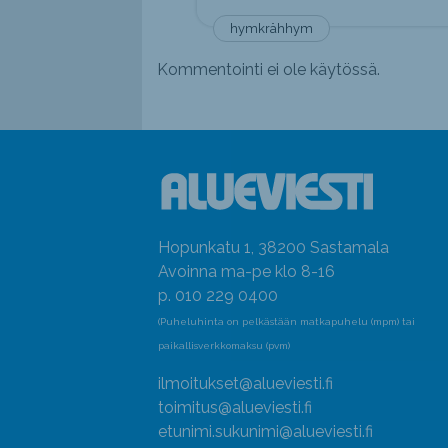
hymkrähhym
Kommentointi ei ole käytössä.
Hopunkatu 1, 38200 Sastamala
Avoinna ma-pe klo 8-16
p. 010 229 0400
(Puheluhinta on pelkästään matkapuhelu (mpm) tai
paikallisverkkomaksu (pvm)
ilmoitukset@alueviesti.fi
toimitus@alueviesti.fi
etunimi.sukunimi@alueviesti.fi