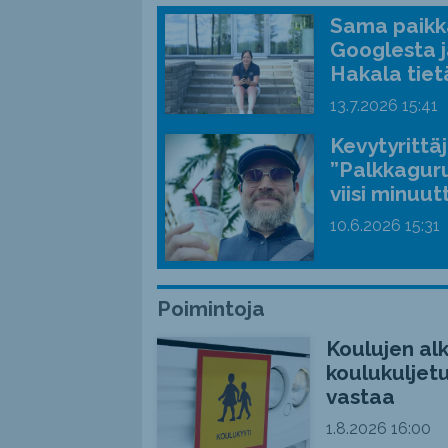
Sama paikka
Googlesta j
Hakala tiet
13.7.2026
15:41
Kevytyrittä
”Palkkaguru
viisi minuut
10.6.2026
15:31
Poimintoja
Koulujen alk
koulukuljetu
vastaa
1.8.2026
16:00