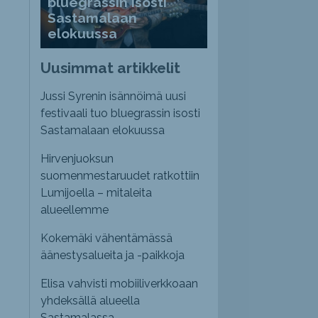
bluegrassin isosti
Sastamalaan
elokuussa
Uusimmat artikkelit
Jussi Syrenin isännöimä uusi
festivaali tuo bluegrassin isosti
Sastamalaan elokuussa
Hirvenjuoksun
suomenmestaruudet ratkottiin
Lumijoella – mitaleita
alueellemme
Kokemäki vähentämässä
äänestysalueita ja -paikkoja
Elisa vahvisti mobiiliverkkoaan
yhdeksällä alueella
Sastamalassa