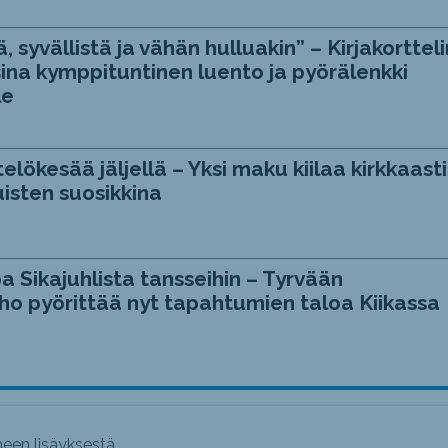
, syvällistä ja vähän hulluakin” – Kirjakortteli
ina kymppituntinen luento ja pyörälenkki
le
telökesää jäljellä – Yksi maku kiilaa kirkkaasti
isten suosikkina
a Sikajuhlista tansseihin – Tyrvään
ho pyörittää nyt tapahtumien taloa Kiikassa
een lisäyksestä.