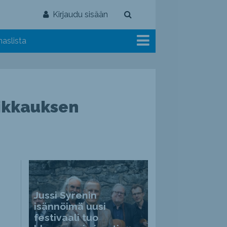
Kirjaudu sisään
aslista
eikkauksen
Jussi Syrenin
isännöimä uusi
festivaali tuo