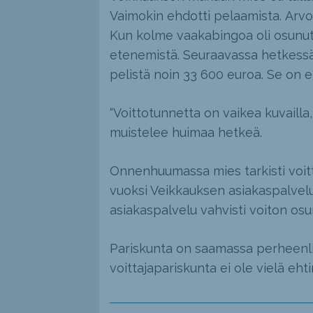
Vaimokin ehdotti pelaamista. Arvo
Kun kolme vaakabingoa oli osunut 
etenemistä. Seuraavassa hetkessä p
pelistä noin 33 600 euroa. Se on e
“Voittotunnetta on vaikea kuvailla
muistelee huimaa hetkeä.
Onnenhuumassa mies tarkisti voitto
vuoksi Veikkauksen asiakaspalveluu
asiakaspalvelu vahvisti voiton os
Pariskunta on saamassa perheenli
voittajapariskunta ei ole vielä eht