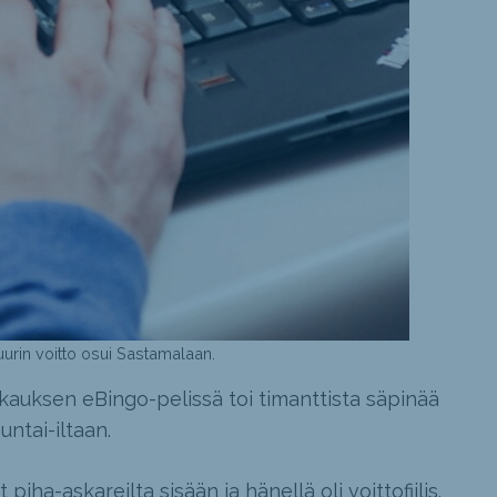
urin voitto osui Sastamalaan.
kkauksen eBingo-pelissä toi timanttista säpinää
ntai-iltaan.
iha-askareilta sisään ja hänellä oli voittofiilis.