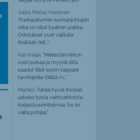
Jukka Matias Keskinen:
a
"
Punkalaitumen kunnanjohtajan
virka on ollut tuulinen paikka.
Odotukset ovat valitulla
itsellään tiet...
"
Kari Kaaja: "
Mielestäni kirkon
voisi purkaa ja myydä siitä
saadut tiilet euron kappale
tarvitsijoille (tiilillä m...
"
Markiisi: "
Älkää hyvät ihmiset
uskoko tuota vaihtoehtoista
korjaussuunnitelmaa. Se on
vailla pohjaa.
"
a