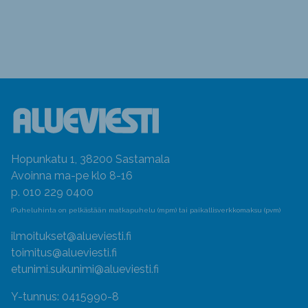
Hopunkatu 1, 38200 Sastamala
Avoinna ma-pe klo 8-16
p. 010 229 0400
(Puheluhinta on pelkästään matkapuhelu (mpm) tai paikallisverkkomaksu (pvm)
ilmoitukset@alueviesti.fi
toimitus@alueviesti.fi
etunimi.sukunimi@alueviesti.fi
Y-tunnus: 0415990-8