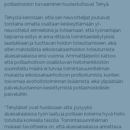
potilashoidon turvaaminen huolestuttavat Tehyä.
Tehystä kerrotaan, että sen neuvottelijat joutuivat
torstaina omalta osaltaan keskeyttämään yt-
neuvottelut erimielisinä ja toteamaan, että työnantajan
tarjoama esitys ei anna riittäviä toimintaedellytyksiä
laadukkaan ja tuottavan hoidon toteuttamiseen, eikä
siten mahdollista erikoissairaanhoidon toteutumista
aluesairaalassa ensi vuonna. Ammattijärjestö katsoo,
että potilashoitoon osallistuvan hoitohenkilöstön
suunniteltu määrä ei turvaa toimintasuunnitelman
mukaista erikoissairaanhoitoon profiloitumista, kuntien
toivomaa avohoitotoiminnan lisäämistä, eikä ylipäätään
palvelutuotannon keskittymistä potilashoidollisiin
palveluihin.
“Tehyläiset ovat huolissaan siitä, pysyykö
aluesairaalassa työn laatu ja potilaan kokema hyvä hoito
totutulla korkealla tasolla. Toimintasuunnitelman
mukaan tavoitteena on, että aluesairaalassa annettava