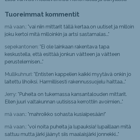
Tuoreimmat kommentit
mä vaan.: "
vai niin mittarit tällä kertaa.on uutiset ja milloin
joku kertoi mitä milloinkin ja artsi sastamalas...
"
sepekantonen: "
Ei ole lainkaan rakentava tapa
keskustella, että esittää jonkun väitteen ja väitteen
perustelemisen...
"
Mullikuhnuri: "
Entisten kappelien kaikki myytävä onkin jo
laitettu lihoiksi. Harmillisesti rakennussuojelu haittaa...
"
Jerry: "
Puheita on tukemassa kansantalouden mittarit.
Eilen juuri valtakunnan uutisissa kerrottiin avoimien...
"
mä vaan.: "
mahroikko sohasta kusiaipesään!
"
mä vaan.: "
voi noita puheita ja lupauksia! lupaillaan mitä
sattuu mutta järki jäänyt siis maalaisjärki jonnekki...
"