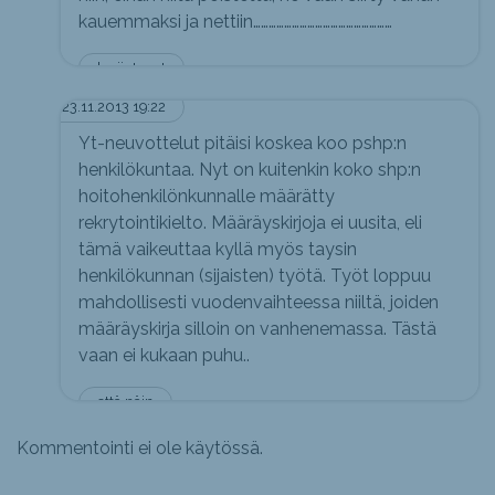
kauemmaksi ja nettiin………………………………………………
k:piintynyt
23.11.2013 19:22
Yt-neuvottelut pitäisi koskea koo pshp:n
henkilökuntaa. Nyt on kuitenkin koko shp:n
hoitohenkilönkunnalle määrätty
rekrytointikielto. Määräyskirjoja ei uusita, eli
tämä vaikeuttaa kyllä myös taysin
henkilökunnan (sijaisten) työtä. Työt loppuu
mahdollisesti vuodenvaihteessa niiltä, joiden
määräyskirja silloin on vanhenemassa. Tästä
vaan ei kukaan puhu..
että näin
Kommentointi ei ole käytössä.