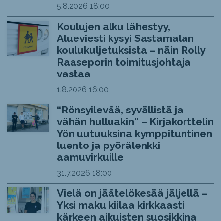
5.8.2026
18:00
Koulujen alku lähestyy,
Alueviesti kysyi Sastamalan
koulukuljetuksista – näin Rolly
Raaseporin toimitusjohtaja
vastaa
1.8.2026
16:00
“Rönsyilevää, syvällistä ja
vähän hulluakin” – Kirjakorttelin
Yön uutuuksina kymppituntinen
luento ja pyörälenkki
aamuvirkuille
31.7.2026
18:00
Vielä on jäätelökesää jäljellä –
Yksi maku kiilaa kirkkaasti
kärkeen aikuisten suosikkina