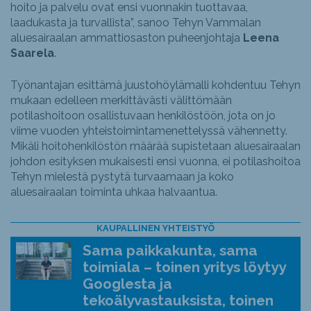
hoito ja palvelu ovat ensi vuonnakin tuottavaa,
laadukasta ja turvallista”, sanoo Tehyn Vammalan
aluesairaalan ammattiosaston puheenjohtaja
Leena
Saarela
.
Työnantajan esittämä juustohöylämalli kohdentuu Tehyn
mukaan edelleen merkittävästi välittömään
potilashoitoon osallistuvaan henkilöstöön, jota on jo
viime vuoden yhteistoimintamenettelyssä vähennetty.
Mikäli hoitohenkilöstön määrää supistetaan aluesairaalan
johdon esityksen mukaisesti ensi vuonna, ei potilashoitoa
Tehyn mielestä pystytä turvaamaan ja koko
aluesairaalan toiminta uhkaa halvaantua.
KAUPALLINEN YHTEISTYÖ
Sama paikkakunta, sama
toimiala – toinen yritys löytyy
Googlesta ja
tekoälyvastauksista, toinen