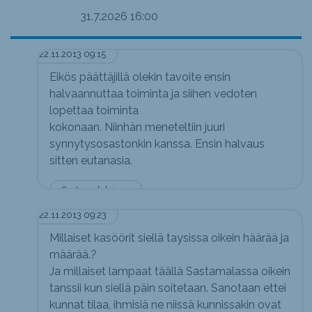
31.7.2026
16:00
22.11.2013 09:15
Eikös päättäjillä olekin tavoite ensin
halvaannuttaa toiminta ja siihen vedoten
lopettaa toiminta
kokonaan. Niinhän meneteltiin juuri
synnytysosastonkin kanssa. Ensin halvaus
sitten eutanasia.
Sastamalalainen
22.11.2013 09:23
Millaiset kasöörit siellä taysissa oikein häärää ja
määrää.?
Ja millaiset lampaat täällä Sastamalassa oikein
tanssii kun siellä päin soitetaan. Sanotaan ettei
kunnat tilaa, ihmisiä ne niissä kunnissakin ovat