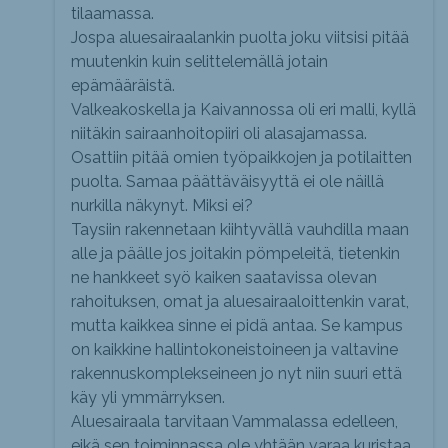
tilaamassa.
Jospa aluesairaalankin puolta joku viitsisi pitää
muutenkin kuin selittelemällä jotain
epämääräistä.
Valkeakoskella ja Kaivannossa oli eri malli, kyllä
niitäkin sairaanhoitopiiri oli alasajamassa.
Osattiin pitää omien työpaikkojen ja potilaitten
puolta. Samaa päättäväisyyttä ei ole näillä
nurkilla näkynyt. Miksi ei?
Taysiin rakennetaan kiihtyvällä vauhdilla maan
alle ja päälle jos joitakin pömpeleitä, tietenkin
ne hankkeet syö kaiken saatavissa olevan
rahoituksen, omat ja aluesairaaloittenkin varat,
mutta kaikkea sinne ei pidä antaa. Se kampus
on kaikkine hallintokoneistoineen ja valtavine
rakennuskomplekseineen jo nyt niin suuri että
käy yli ymmärryksen.
Aluesairaala tarvitaan Vammalassa edelleen,
eikä sen toiminnassa ole yhtään varaa kuristaa.