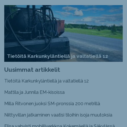
Tietöitä Karkunkyläntiellä ja valtatiellä 12
Uusimmat artikkelit
Tietöitä Karkunkyläntiellä ja valtatiellä 12
Mattila ja Junnila EM-kisoissa
Milla Ritvonen juoksi SM-pronssia 200 metrillä
Niittyvillan jatkaminen vaatisi tiloihin isoja muutoksia
Elisa vahvisti mobiiliverkkoa Kokemäellä ja Säkylässä