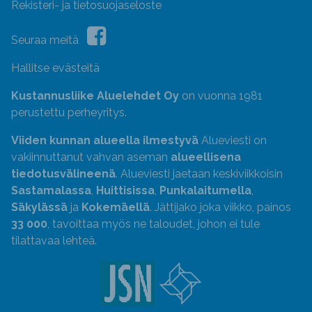
Rekisteri- ja tietosuojaseloste
Seuraa meitä
Hallitse evästeitä
Kustannusliike Aluelehdet Oy
on vuonna 1981
perustettu perheyritys.
Viiden kunnan alueella ilmestyvä
Alueviesti on
vakiinnuttanut vahvan aseman
alueellisena
tiedotusvälineenä
. Alueviesti jaetaan keskiviikkoisin
Sastamalassa
,
Huittisissa
,
Punkalaitumella
,
Säkylässä
ja
Kokemäellä
. Jättijako joka viikko, painos
33 000
, tavoittaa myös ne taloudet, johon ei tule
tilattavaa lehteä.