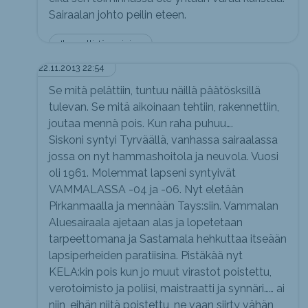
Sairaalan johto peilin eteen.
Ihmeellistä meininkiä
22.11.2013 22:54
Se mitä pelättiin, tuntuu näillä päätösksillä
tulevan. Se mitä aikoinaan tehtiin, rakennettiin,
joutaa mennä pois. Kun raha puhuu….
Siskoni syntyi Tyrväällä, vanhassa sairaalassa
jossa on nyt hammashoitola ja neuvola. Vuosi
oli 1961. Molemmat lapseni syntyivät
VAMMALASSA -04 ja -06. Nyt eletään
Pirkanmaalla ja mennään Tays:siin. Vammalan
Aluesairaala ajetaan alas ja lopetetaan
tarpeettomana ja Sastamala hehkuttaa itseään
lapsiperheiden paratiisina. Pistäkää nyt
KELA:kin pois kun jo muut virastot poistettu,
verotoimisto ja poliisi, maistraatti ja synnäri…… ai
niin, eihän niitä poistettu, ne vaan siirty vähän