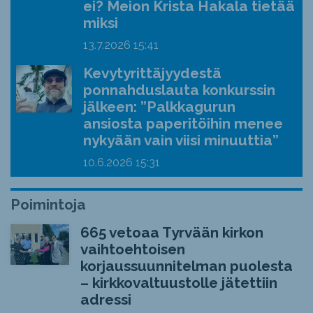
ei? Meion Krista Hakala tietää
miksi
13.7.2026
15:41
Kevytyrittäjyydestä
ponnahduslauta konkurssin
jälkeen: ”Palkkagurun
ansiosta paperitöihin menee
nykyään vain viisi minuuttia”
10.6.2026
15:31
Poimintoja
665 vetoaa Tyrvään kirkon
vaihtoehtoisen
korjaussuunnitelman puolesta
– kirkkovaltuustolle jätettiin
adressi