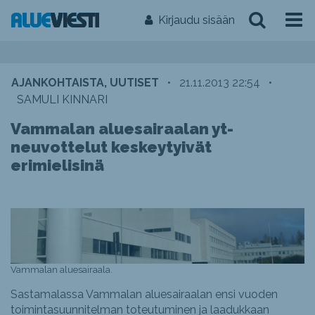
Kirjaudu sisään
AJANKOHTAISTA, UUTISET
•
21.11.2013 22:54
•
SAMULI KINNARI
Vammalan aluesairaalan yt-
neuvottelut keskeytyivät
erimielisinä
Vammalan aluesairaala.
Sastamalassa Vammalan aluesairaalan ensi vuoden
toimintasuunnitelman toteutuminen ja laadukkaan