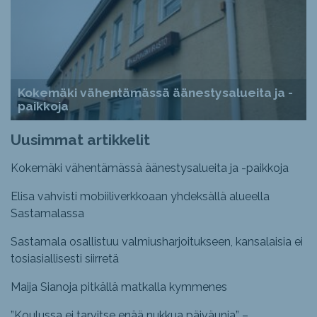
Kokemäki vähentämässä äänestysalueita ja -
paikkoja
Uusimmat artikkelit
Kokemäki vähentämässä äänestysalueita ja -paikkoja
Elisa vahvisti mobiiliverkkoaan yhdeksällä alueella
Sastamalassa
Sastamala osallistuu valmiusharjoitukseen, kansalaisia ei
tosiasiallisesti siirretä
Maija Sianoja pitkällä matkalla kymmenes
”Koulussa ei tarvitse enää nukkua päiväunia” –