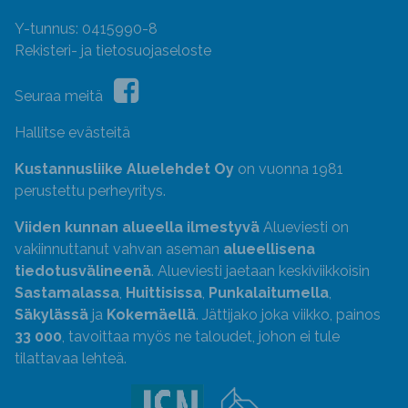
Y-tunnus: 0415990-8
Rekisteri- ja tietosuojaseloste
Seuraa meitä
Hallitse evästeitä
Kustannusliike Aluelehdet Oy
on vuonna 1981
perustettu perheyritys.
Viiden kunnan alueella ilmestyvä
Alueviesti on
vakiinnuttanut vahvan aseman
alueellisena
tiedotusvälineenä
. Alueviesti jaetaan keskiviikkoisin
Sastamalassa
,
Huittisissa
,
Punkalaitumella
,
Säkylässä
ja
Kokemäellä
. Jättijako joka viikko, painos
33 000
, tavoittaa myös ne taloudet, johon ei tule
tilattavaa lehteä.