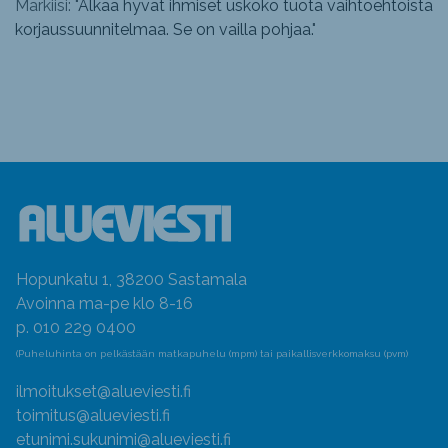
Markiisi: "
Älkää hyvät ihmiset uskoko tuota vaihtoehtoista
korjaussuunnitelmaa. Se on vailla pohjaa.
"
Hopunkatu 1, 38200 Sastamala
Avoinna ma-pe klo 8-16
p. 010 229 0400
(Puheluhinta on pelkästään matkapuhelu (mpm) tai paikallisverkkomaksu (pvm)
ilmoitukset@alueviesti.fi
toimitus@alueviesti.fi
etunimi.sukunimi@alueviesti.fi