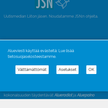
Uutismedian Liiton jäsen. Noudatamme JSN:n ohjeita.
Alueviesti käyttää evästeitä:
Lue lisää
tietosuojaselosteestamme.
Välttämättömät
Asetukset
OK
Alueviesti
ja
alueviesti.fi
ovat osa Kustannusliike
Aluelehdet Oy – mediakonsernia, jonka tarjoaman
kokonaisuuden täydentävät
Alueradiot
ja
Aluepaino