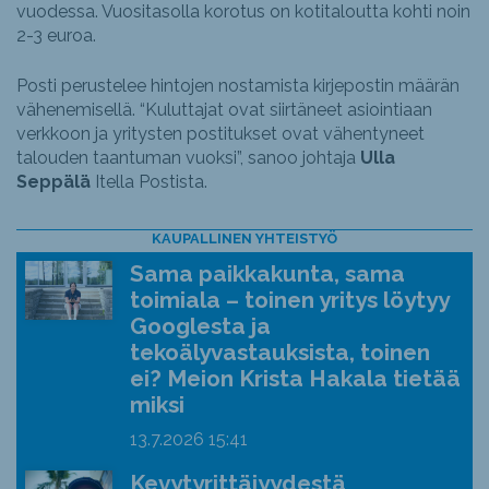
vuodessa. Vuositasolla korotus on kotitaloutta kohti noin
2-3 euroa.
Posti perustelee hintojen nostamista kirjepostin määrän
vähenemisellä. “Kuluttajat ovat siirtäneet asiointiaan
verkkoon ja yritysten postitukset ovat vähentyneet
talouden taantuman vuoksi”, sanoo johtaja
Ulla
Seppälä
Itella Postista.
KAUPALLINEN YHTEISTYÖ
Sama paikkakunta, sama
toimiala – toinen yritys löytyy
Googlesta ja
tekoälyvastauksista, toinen
ei? Meion Krista Hakala tietää
miksi
13.7.2026
15:41
Kevytyrittäjyydestä