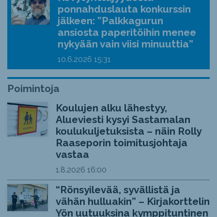
ponnahduslauta konkurssin
jälkeen: ”Palkkagurun
ansiosta paperitöihin menee
nykyään vain viisi minuuttia”
10.6.2026
15:31
Poimintoja
Koulujen alku lähestyy,
Alueviesti kysyi Sastamalan
koulukuljetuksista – näin Rolly
Raaseporin toimitusjohtaja
vastaa
1.8.2026
16:00
“Rönsyilevää, syvällistä ja
vähän hulluakin” – Kirjakorttelin
Yön uutuuksina kymppituntinen