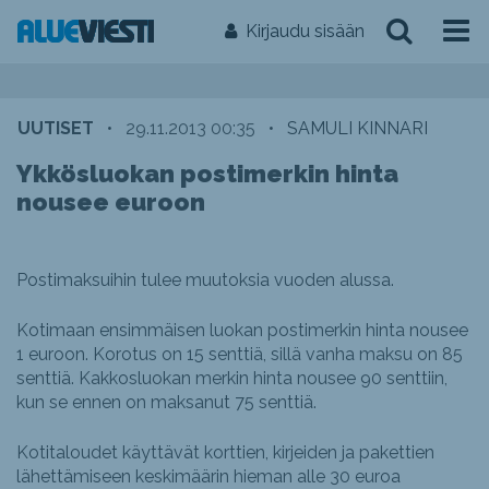
Kirjaudu sisään
UUTISET
•
29.11.2013 00:35
•
SAMULI KINNARI
Ykkösluokan postimerkin hinta
nousee euroon
Postimaksuihin tulee muutoksia vuoden alussa.
Kotimaan ensimmäisen luokan postimerkin hinta nousee
1 euroon. Korotus on 15 senttiä, sillä vanha maksu on 85
senttiä. Kakkosluokan merkin hinta nousee 90 senttiin,
kun se ennen on maksanut 75 senttiä.
Kotitaloudet käyttävät korttien, kirjeiden ja pakettien
lähettämiseen keskimäärin hieman alle 30 euroa