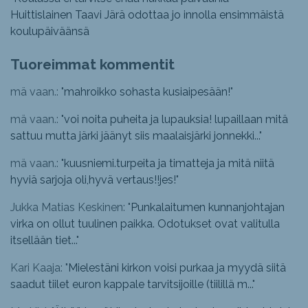
Huittislainen Taavi Järä odottaa jo innolla ensimmäistä
koulupäiväänsä
Tuoreimmat kommentit
mä vaan.: "
mahroikko sohasta kusiaipesään!
"
mä vaan.: "
voi noita puheita ja lupauksia! lupaillaan mitä
sattuu mutta järki jäänyt siis maalaisjärki jonnekki...
"
mä vaan.: "
kuusniemi.turpeita ja timatteja ja mitä niitä
hyviä sarjoja oli,hyvä vertaus!!jes!
"
Jukka Matias Keskinen: "
Punkalaitumen kunnanjohtajan
virka on ollut tuulinen paikka. Odotukset ovat valitulla
itsellään tiet...
"
Kari Kaaja: "
Mielestäni kirkon voisi purkaa ja myydä siitä
saadut tiilet euron kappale tarvitsijoille (tiilillä m...
"