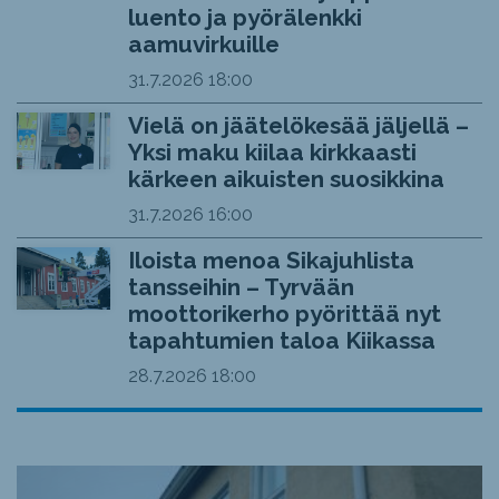
luento ja pyörälenkki
aamuvirkuille
31.7.2026
18:00
Vielä on jäätelökesää jäljellä –
Yksi maku kiilaa kirkkaasti
kärkeen aikuisten suosikkina
31.7.2026
16:00
Iloista menoa Sikajuhlista
tansseihin – Tyrvään
moottorikerho pyörittää nyt
tapahtumien taloa Kiikassa
28.7.2026
18:00