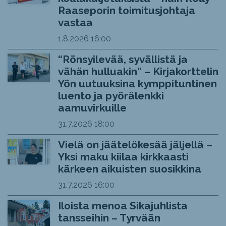
Raaseporin toimitusjohtaja
vastaa
1.8.2026
16:00
“Rönsyilevää, syvällistä ja
vähän hulluakin” – Kirjakorttelin
Yön uutuuksina kymppituntinen
luento ja pyörälenkki
aamuvirkuille
31.7.2026
18:00
Vielä on jäätelökesää jäljellä –
Yksi maku kiilaa kirkkaasti
kärkeen aikuisten suosikkina
31.7.2026
16:00
Iloista menoa Sikajuhlista
tansseihin – Tyrvään