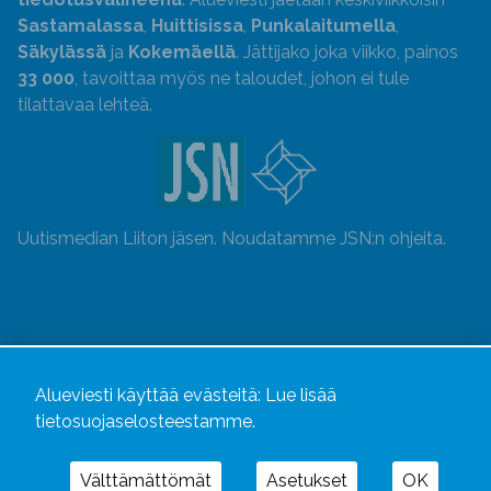
Sastamalassa
,
Huittisissa
,
Punkalaitumella
,
Säkylässä
ja
Kokemäellä
. Jättijako joka viikko, painos
33 000
, tavoittaa myös ne taloudet, johon ei tule
tilattavaa lehteä.
Uutismedian Liiton jäsen. Noudatamme JSN:n ohjeita.
Alueviesti käyttää evästeitä:
Lue lisää
tietosuojaselosteestamme.
Välttämättömät
Asetukset
OK