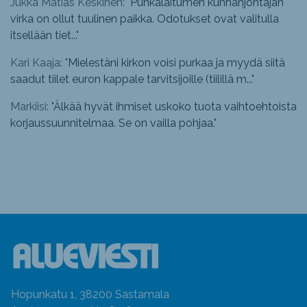
Jukka Matias Keskinen: "
Punkalaitumen kunnanjohtajan
virka on ollut tuulinen paikka. Odotukset ovat valitulla
itsellään tiet...
"
Kari Kaaja: "
Mielestäni kirkon voisi purkaa ja myydä siitä
saadut tiilet euron kappale tarvitsijoille (tiilillä m...
"
Markiisi: "
Älkää hyvät ihmiset uskoko tuota vaihtoehtoista
korjaussuunnitelmaa. Se on vailla pohjaa.
"
Hopunkatu 1, 38200 Sastamala