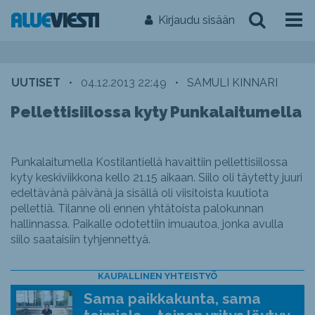
Kirjaudu sisään
UUTISET
•
04.12.2013 22:49
•
SAMULI KINNARI
Pellettisiilossa kyty Punkalaitumella
Punkalaitumella Kostilantiellä havaittiin pellettisiilossa
kyty keskiviikkona kello 21.15 aikaan. Siilo oli täytetty juuri
edeltävänä päivänä ja sisällä oli viisitoista kuutiota
pellettiä. Tilanne oli ennen yhtätoista palokunnan
hallinnassa. Paikalle odotettiin imuautoa, jonka avulla
siilo saataisiin tyhjennettyä.
KAUPALLINEN YHTEISTYÖ
Sama paikkakunta, sama