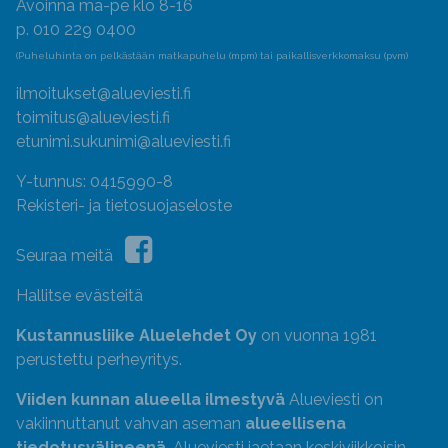
Avoinna ma-pe klo 8-16
p. 010 229 0400
(Puheluhinta on pelkästään matkapuhelu (mpm) tai paikallisverkkomaksu (pvm)
ilmoitukset@alueviesti.fi
toimitus@alueviesti.fi
etunimi.sukunimi@alueviesti.fi
Y-tunnus: 0415990-8
Rekisteri- ja tietosuojaseloste
Seuraa meitä
Hallitse evästeitä
Kustannusliike Aluelehdet Oy
on vuonna 1981
perustettu perheyritys.
Viiden kunnan alueella ilmestyvä
Alueviesti on
vakiinnuttanut vahvan aseman
alueellisena
tiedotusvälineenä
. Alueviesti jaetaan keskiviikkoisin