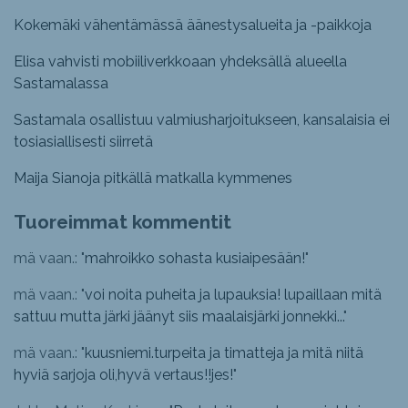
Kokemäki vähentämässä äänestysalueita ja -paikkoja
Elisa vahvisti mobiiliverkkoaan yhdeksällä alueella
Sastamalassa
Sastamala osallistuu valmiusharjoitukseen, kansalaisia ei
tosiasiallisesti siirretä
Maija Sianoja pitkällä matkalla kymmenes
Tuoreimmat kommentit
mä vaan.: "
mahroikko sohasta kusiaipesään!
"
mä vaan.: "
voi noita puheita ja lupauksia! lupaillaan mitä
sattuu mutta järki jäänyt siis maalaisjärki jonnekki...
"
mä vaan.: "
kuusniemi.turpeita ja timatteja ja mitä niitä
hyviä sarjoja oli,hyvä vertaus!!jes!
"