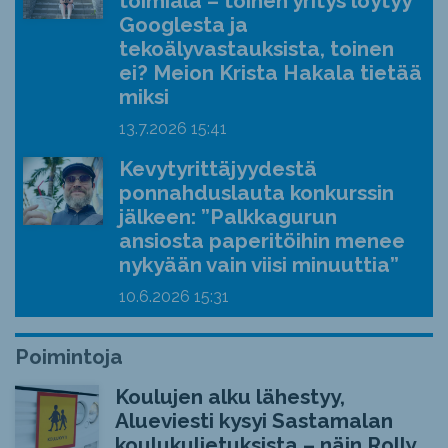
toimiala – toinen yritys löytyy
Googlesta ja
tekoälyvastauksista, toinen
ei? Meion Krista Hakala tietää
miksi
13.7.2026
15:41
Kevytyrittäjyydestä
ponnahduslauta konkurssin
jälkeen: ”Palkkagurun
ansiosta paperitöihin menee
nykyään vain viisi minuuttia”
10.6.2026
15:31
Poimintoja
Koulujen alku lähestyy,
Alueviesti kysyi Sastamalan
koulukuljetuksista – näin Rolly