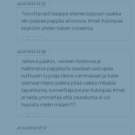
19.12.2013 22:33
Toivottavasti kauppa etenee loppuun saakka
niin pääsee pappila arvoonsa. Irmeli Kulonpää
käyköön yhden naisen sotaansa.
Nimetön
19.12.2013 22:39
Järkevä päätös, vexwen hoidossa ja
hallinnassa pappilasta saadaan uusi upea
kulttuurin tyyssija tänne vammalaan ja tulee
olemaan hieno paikka pitää vaikka millaisia
tapahtumia, konsertteja jne jne Kulonpää Irmeli
ei taida ymmärtää että seurakunta ei voi
hassata mielin määrin?!?
Nimetön
20.12.2013 07:17