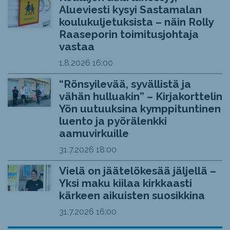
Alueviesti kysyi Sastamalan
koulukuljetuksista – näin Rolly
Raaseporin toimitusjohtaja
vastaa
1.8.2026
16:00
“Rönsyilevää, syvällistä ja
vähän hulluakin” – Kirjakorttelin
Yön uutuuksina kymppituntinen
luento ja pyörälenkki
aamuvirkuille
31.7.2026
18:00
Vielä on jäätelökesää jäljellä –
Yksi maku kiilaa kirkkaasti
kärkeen aikuisten suosikkina
31.7.2026
16:00