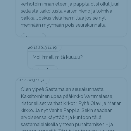
kerhotoiminnan eteen ja pappila olisi ollut juuri
sellaista tarkoitusta varten hieno ja toimiva
paikka. Joskus vielä harmittaa jos se nyt
mennään myymään pois seurakunnalta.
Nimetön
20.12.2013 14:19
Moi Irmeli, mitä kuuluu?
Nimetön
20.12.2013 11:57
Olen ylpeä Sastamalan seurakunnasta.
Kaksitorninen upea pääkirkko Vammalassa,
historialliset vanhat kirkot ; Pyhä Olavi ja Marian
kirkko. Ja nyt Vanha Pappila. Sekin saadaan
arvoiseensa käyttöön ja kuntoon tällä
sastamalalaisella yhteen puhaltamisen – ja