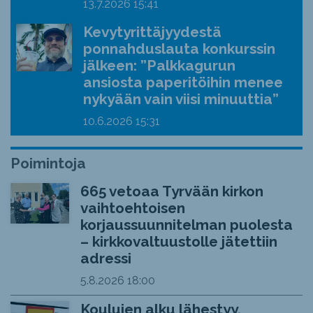
13.7.2026
15:41
Kevytyrittäjyydestä
ponnahduslauta konkurssin
jälkeen: ”Palkkagurun
ansiosta paperitöihin menee
nykyään vain viisi minuuttia”
10.6.2026
15:31
Poimintoja
665 vetoaa Tyrvään kirkon
vaihtoehtoisen
korjaussuunnitelman puolesta
– kirkkovaltuustolle jätettiin
adressi
5.8.2026
18:00
Koulujen alku lähestyy,