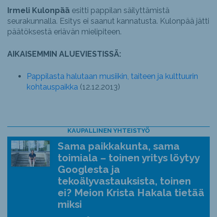
Irmeli Kulonpää
esitti pappilan säilyttämistä
seurakunnalla. Esitys ei saanut kannatusta. Kulonpää jätti
päätöksestä eriävän mielipiteen.
AIKAISEMMIN ALUEVIESTISSÄ:
Pappilasta halutaan musiikin, taiteen ja kulttuurin
kohtauspaikka
(12.12.2013)
KAUPALLINEN YHTEISTYÖ
Sama paikkakunta, sama
toimiala – toinen yritys löytyy
Googlesta ja
tekoälyvastauksista, toinen
ei? Meion Krista Hakala tietää
miksi