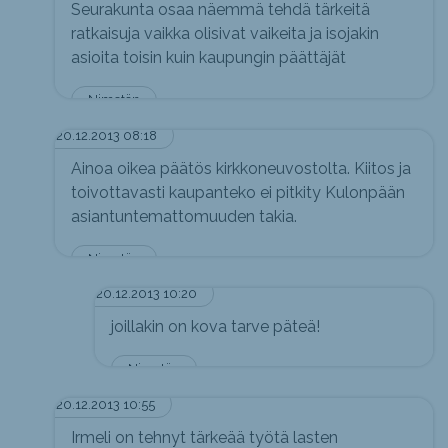
Seurakunta osaa näemmä tehdä tärkeitä
ratkaisuja vaikka olisivat vaikeita ja isojakin
asioita toisin kuin kaupungin päättäjät
Nimetön
20.12.2013 08:18
Ainoa oikea päätös kirkkoneuvostolta. Kiitos ja
toivottavasti kaupanteko ei pitkity Kulonpään
asiantuntemattomuuden takia.
Nimetön
20.12.2013 10:20
joillakin on kova tarve päteä!
Nimetön
20.12.2013 10:55
Irmeli on tehnyt tärkeää työtä lasten