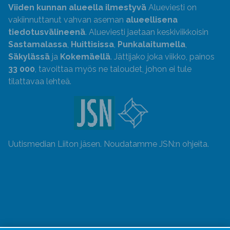
Viiden kunnan alueella ilmestyvä
Alueviesti on
vakiinnuttanut vahvan aseman
alueellisena
tiedotusvälineenä
. Alueviesti jaetaan keskiviikkoisin
Sastamalassa
,
Huittisissa
,
Punkalaitumella
,
Säkylässä
ja
Kokemäellä
. Jättijako joka viikko, painos
33 000
, tavoittaa myös ne taloudet, johon ei tule
tilattavaa lehteä.
Uutismedian Liiton jäsen. Noudatamme JSN:n ohjeita.