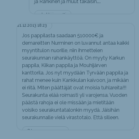
ja Rankinen ja muut takaisin…..
shakki ja matti
21.12.2013 18:23
Jos pappilasta saadaan 510000€ ja
demareitten Nurminen on luvannut antaa kaikki
myyntitulon nuorille, niin ihmettelen
seurakunnan rahankäyttöä. On myyty Karkun
pappila, Kiikan pappila ja Mouhijärven
kanttorila. Jos nyt myydään Tyrvään pappila ja
rahat menee kuin Kankkulan kaivoon, ja mikään
ei riitä. Miten päättäjät ovat moisia tuhlareita!!!
Seurakunta elää roimasti yli varojensa. Vuoden
päästä rahoja ei ole missään ja mietitään
voisiko seurakuntatalonkin myydä. Jäisihän
seurakunnalle vielä virastotalo. Että silleen.
O tempora, o mores