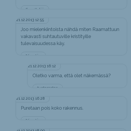
Ihmettelijä
21.12.2013 12:55
Joo mielenkiintoista nähdä miten Raamattuun
vakavasti suhtautuville kristityille
tulevaisuudessa käy.
Nimetön
21.12.2013 16:12
Oletko varma, että olet näkemässä?
tuntematon
21.12.2013 16:28
Puretaan pois koko rakennus.
Nimetön
21.12.2013 18:09