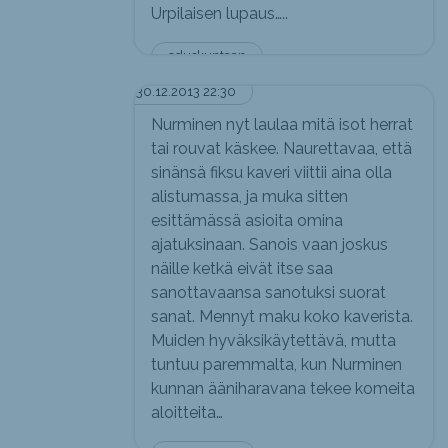
Urpilaisen lupaus…..
eduskuntaan
30.12.2013 22:30
Nurminen nyt laulaa mitä isot herrat
tai rouvat käskee. Naurettavaa, että
sinänsä fiksu kaveri viittii aina olla
alistumassa, ja muka sitten
esittämässä asioita omina
ajatuksinaan. Sanois vaan joskus
näille ketkä eivät itse saa
sanottavaansa sanotuksi suorat
sanat. Mennyt maku koko kaverista.
Muiden hyväksikäytettävä, mutta
tuntuu paremmalta, kun Nurminen
kunnan ääniharavana tekee komeita
aloitteita…