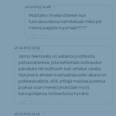
20.12.2013 14:48
Muistatko Irmeliä sittenkin kun
tulevaisuudessa harmitellaan miksi piti
mennä pappila myymään????
Nimetön
20.12.2013 12:55
Jarmo Niemisellä on sellaista positiivista
patruunahenkeä, jolla kehitetään kotiseudun
palveluita niin kulttuurin kuin urheilun saralla.
Nykyisenä ahneen kvartaalitalouden aikana on
poikkeuksellista, että yrittäjä muistaa juurensa
ja jakaa osan menestyksestään myös
kasvupohjansa, kotiseutunsa hyväksi.
Nimetön
20.12.2013 13:14