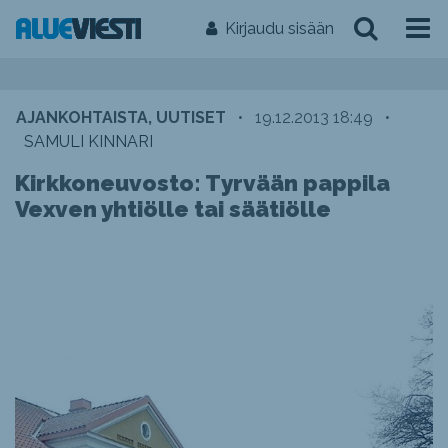
Kirjaudu sisään
AJANKOHTAISTA, UUTISET
•
19.12.2013 18:49
•
SAMULI KINNARI
Kirkkoneuvosto: Tyrvään pappila
Vexven yhtiölle tai säätiölle