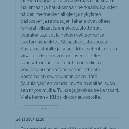
ihmeen hengellä. Tätä tulee taas muu suomi
ihailemaan ja haukkomaan henkeään. Kaikkien
näiden menneiden aikojen ja nykyisten
päätösten ja ratkaisujen takana ovat olleet
rohkeat, viisaat ja ennakkoluulottomat
seurakuntalaiset ja heidän valitsemansa
luottamushenkilöt. Siunauksellista Joulua
Sastamalalaisille ja suuret kiitokset rohkeille ja
viisaille kirkkoneuvoston jäsenille. Olen
suunnattoman liikuttunut ja onnellinen
voidessani sanoa taas kerran ,että ole
Sastamalan seurakunnan jäsen. Tätä
“joululahjaa” en vaihda, mutta mielelläni suon
sen myös muille. Tulkaa ja jakakaa se kanssani.
Vielä kerran – Kiitos kirkkoneuvostolle.
Seurakuntakainen
20.12.2013 12:28