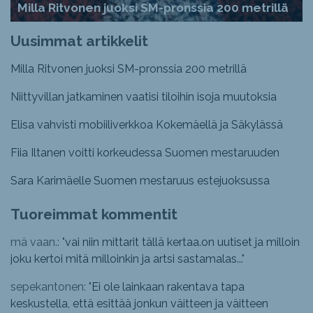
Milla Ritvonen juoksi SM-pronssia 200 metrillä
Uusimmat artikkelit
Milla Ritvonen juoksi SM-pronssia 200 metrillä
Niittyvillan jatkaminen vaatisi tiloihin isoja muutoksia
Elisa vahvisti mobiiliverkkoa Kokemäellä ja Säkylässä
Fiia Iltanen voitti korkeudessa Suomen mestaruuden
Sara Karimäelle Suomen mestaruus estejuoksussa
Tuoreimmat kommentit
mä vaan.: "
vai niin mittarit tällä kertaa.on uutiset ja milloin
joku kertoi mitä milloinkin ja artsi sastamalas...
"
sepekantonen: "
Ei ole lainkaan rakentava tapa
keskustella, että esittää jonkun väitteen ja väitteen