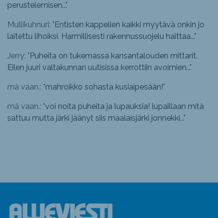
perustelemisen...
"
Mullikuhnuri: "
Entisten kappelien kaikki myytävä onkin jo
laitettu lihoiksi. Harmillisesti rakennussuojelu haittaa...
"
Jerry: "
Puheita on tukemassa kansantalouden mittarit.
Eilen juuri valtakunnan uutisissa kerrottiin avoimien...
"
mä vaan.: "
mahroikko sohasta kusiaipesään!
"
mä vaan.: "
voi noita puheita ja lupauksia! lupaillaan mitä
sattuu mutta järki jäänyt siis maalaisjärki jonnekki...
"