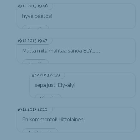
19.12.2013 19:46
hyvä päätös!
Nimetön
19.12.2013 19:47
Mutta mitä mahtaa sanoa ELY…………
Nimetön
19.12.2013 22:39
sepä just! Ely-äly!
Nimetön
19.12.2013 22:10
En kommentoi! Hittolainen!
Kari Kairavirta