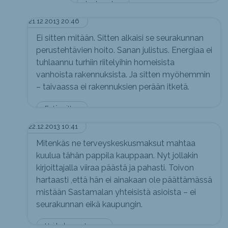
tuntematon
21.12.2013 20:46
Ei sitten mitään. Sitten alkaisi se seurakunnan
perustehtävien hoito. Sanan julistus. Energiaa ei
tuhlaannu turhiin riitelyihin homeisista
vanhoista rakennuksista. Ja sitten myöhemmin
– taivaassa ei rakennuksien perään itketä.
Entäs sitten
22.12.2013 10:41
Mitenkäs ne terveyskeskusmaksut mahtaa
kuulua tähän pappila kauppaan. Nyt jollakin
kirjoittajalla viiraa päästä ja pahasti. Toivon
hartaasti ,että hän ei ainakaan ole päättämässä
mistään Sastamalan yhteisistä asioista – ei
seurakunnan eikä kaupungin.
Hei haloo -nyt menee lujaa