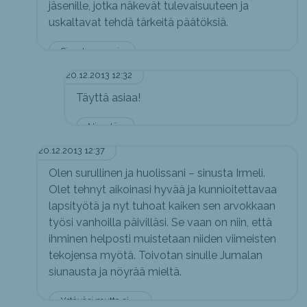
jäsenille, jotka näkevät tulevaisuuteen ja
uskaltavat tehdä tärkeitä päätöksiä.
Sivustaseuraaja
20.12.2013 12:32
Täyttä asiaa!
Nimetön
20.12.2013 12:37
Olen surullinen ja huolissani – sinusta Irmeli.
Olet tehnyt aikoinasi hyvää ja kunnioitettavaa
lapsityötä ja nyt tuhoat kaiken sen arvokkaan
työsi vanhoilla päivilläsi. Se vaan on niin, että
ihminen helposti muistetaan niiden viimeisten
tekojensa myötä. Toivotan sinulle Jumalan
siunausta ja nöyrää mieltä.
Ystäväsi mutta ei polittinen tukiasi