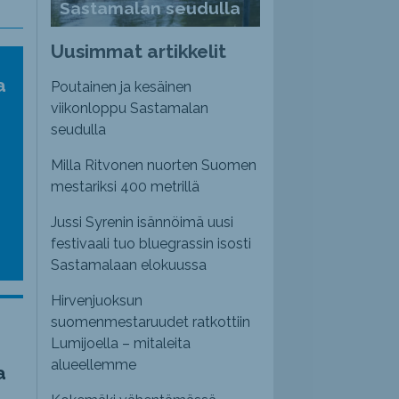
Sastamalan seudulla
Uusimmat artikkelit
a
Poutainen ja kesäinen
viikonloppu Sastamalan
seudulla
Milla Ritvonen nuorten Suomen
mestariksi 400 metrillä
Jussi Syrenin isännöimä uusi
festivaali tuo bluegrassin isosti
Sastamalaan elokuussa
Hirvenjuoksun
suomenmestaruudet ratkottiin
Lumijoella – mitaleita
alueellemme
a