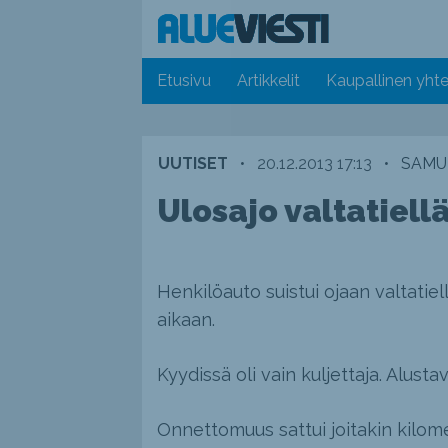
Etusivu
Artikkelit
Kaupallinen yhte
UUTISET
•
20.12.2013 17:13
•
SAMUL
Ulosajo valtatiellä
Henkilöauto suistui ojaan valtatiell
aikaan.
Kyydissä oli vain kuljettaja. Alus
Onnettomuus sattui joitakin kilome