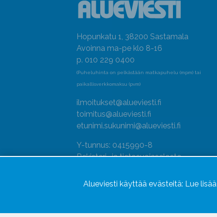
Hopunkatu 1, 38200 Sastamala
Avoinna ma-pe klo 8-16
p. 010 229 0400
(Puheluhinta on pelkästään matkapuhelu (mpm) tai
paikallisverkkomaksu (pvm)
ilmoitukset@alueviesti.fi
toimitus@alueviesti.fi
etunimi.sukunimi@alueviesti.fi
Y-tunnus: 0415990-8
Rekisteri- ja tietosuojaseloste
Seuraa meitä
Alueviesti käyttää evästeitä:
Lue lisä
Hallitse evästeitä