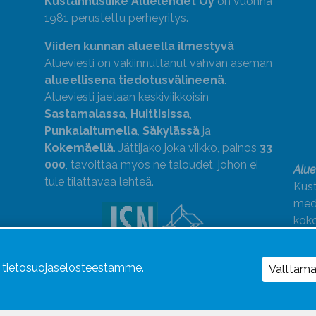
Kustannusliike Aluelehdet Oy
on vuonna
1981 perustettu perheyritys.
Viiden kunnan alueella ilmestyvä
Alueviesti on vakiinnuttanut vahvan aseman
alueellisena tiedotusvälineenä
.
Alueviesti jaetaan keskiviikkoisin
Sastamalassa
,
Huittisissa
,
Punkalaitumella
,
Säkylässä
ja
Kokemäellä
. Jättijako joka viikko, painos
33
000
, tavoittaa myös ne taloudet, johon ei
Alue
tule tilattavaa lehteä.
Kust
medi
kok
Alue
ä tietosuojaselosteestamme.
Uutismedian Liiton jäsen. Noudatamme
Välttäm
JSN:n ohjeita.