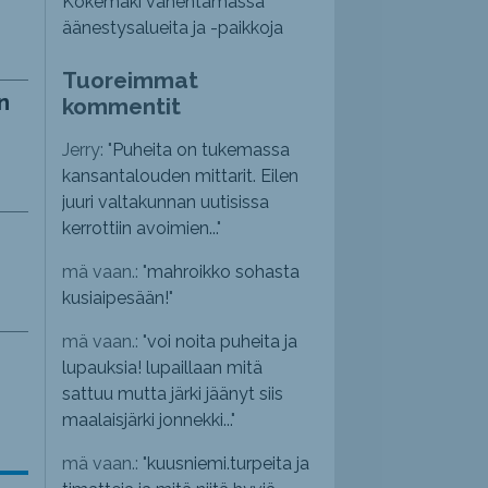
Kokemäki vähentämässä
äänestysalueita ja -paikkoja
Tuoreimmat
n
kommentit
Jerry: "
Puheita on tukemassa
kansantalouden mittarit. Eilen
juuri valtakunnan uutisissa
kerrottiin avoimien...
"
mä vaan.: "
mahroikko sohasta
kusiaipesään!
"
mä vaan.: "
voi noita puheita ja
lupauksia! lupaillaan mitä
sattuu mutta järki jäänyt siis
maalaisjärki jonnekki...
"
mä vaan.: "
kuusniemi.turpeita ja