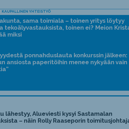
KAUPALLINEN YHTEISTYÖ
kunta, sama toimiala – toinen yritys löytyy
a tekoälyvastauksista, toinen ei? Meion Krist
ää miksi
jyydestä ponnahduslauta konkurssin jälkeen:
n ansiosta paperitöihin menee nykyään vain
tia”
u lähestyy, Alueviesti kysyi Sastamalan
ksista – näin Rolly Raaseporin toimitusjohtaj