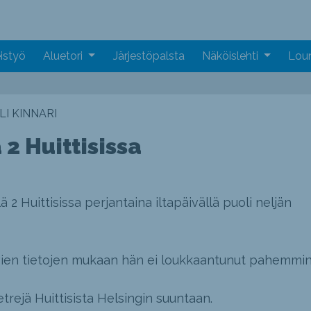
istyö
Aluetori
Järjestöpalsta
Näköislehti
Loun
I KINNARI
 2 Huittisissa
ä 2 Huittisissa perjantaina iltapäivällä puoli neljän
tavien tietojen mukaan hän ei loukkaantunut pahemmin
trejä Huittisista Helsingin suuntaan.