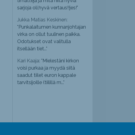
timatteja ja mitä niitä hyviä
sarjoja oli,hyvä vertaus!!jes!
"
Jukka Matias Keskinen:
"
Punkalaitumen kunnanjohtajan
virka on ollut tuulinen paikka.
Odotukset ovat valitulla
itsellään tiet...
"
Kari Kaaja: "
Mielestäni kirkon
voisi purkaa ja myydä siitä
saadut tiilet euron kappale
tarvitsijoille (tiilillä m...
"