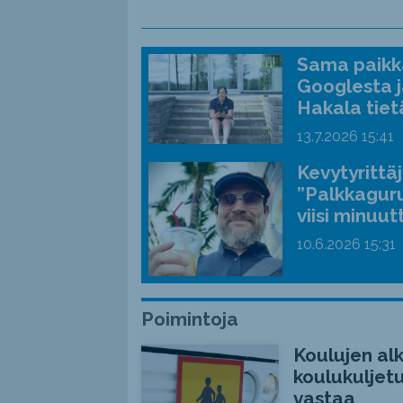
Sama paikka
Googlesta j
Hakala tiet
13.7.2026
15:41
Kevytyrittä
”Palkkaguru
viisi minuut
10.6.2026
15:31
Poimintoja
Koulujen alk
koulukuljetu
vastaa