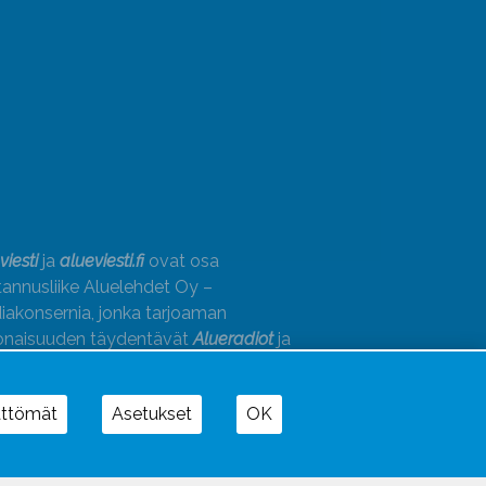
viesti
ja
alueviesti.fi
ovat osa
annusliike Aluelehdet Oy –
akonsernia, jonka tarjoaman
onaisuuden täydentävät
Alueradiot
ja
paino
ättömät
Asetukset
OK