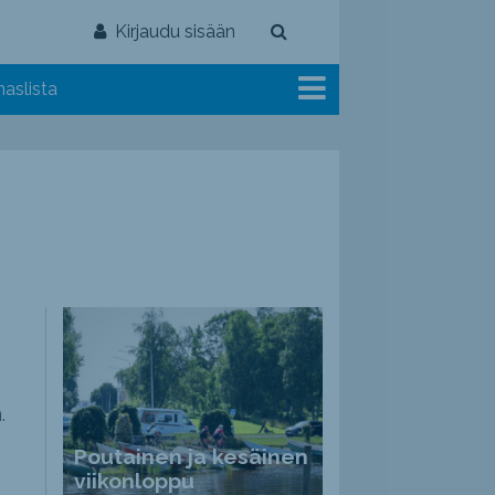
Kirjaudu sisään
aslista
.
Poutainen ja kesäinen
viikonloppu