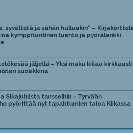
, syvällistä ja vähän hulluakin” – Kirjakortteli
ina kymppituntinen luento ja pyörälenkki
le
telökesää jäljellä – Yksi maku kiilaa kirkkaasti
isten suosikkina
a Sikajuhlista tansseihin – Tyrvään
ho pyörittää nyt tapahtumien taloa Kiikassa