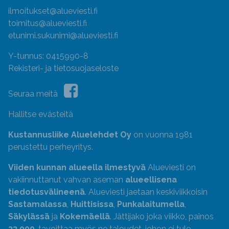
ilmoitukset@alueviesti.fi
toimitus@alueviesti.fi
etunimi.sukunimi@alueviesti.fi
Y-tunnus: 0415990-8
Rekisteri- ja tietosuojaseloste
Seuraa meitä
Hallitse evästeitä
Kustannusliike Aluelehdet Oy
on vuonna 1981
perustettu perheyritys.
Viiden kunnan alueella ilmestyvä
Alueviesti on
vakiinnuttanut vahvan aseman
alueellisena
tiedotusvälineenä
. Alueviesti jaetaan keskiviikkoisin
Sastamalassa
,
Huittisissa
,
Punkalaitumella
,
Säkylässä
ja
Kokemäellä
. Jättijako joka viikko, painos
33 000
, tavoittaa myös ne taloudet, johon ei tule