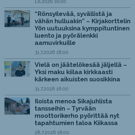
1.8.2026
16:00
“Rönsyilevää, syvällistä ja
vähän hulluakin” – Kirjakorttelin
Yön uutuuksina kymppituntinen
luento ja pyörälenkki
aamuvirkuille
31.7.2026
18:00
Vielä on jäätelökesää jäljellä –
Yksi maku kiilaa kirkkaasti
kärkeen aikuisten suosikkina
31.7.2026
16:00
Iloista menoa Sikajuhlista
tansseihin – Tyrvään
moottorikerho pyörittää nyt
tapahtumien taloa Kiikassa
28.7.2026
18:00