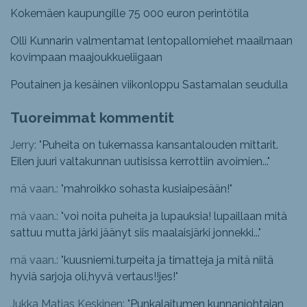
Kokemäen kaupungille 75 000 euron perintötila
Olli Kunnarin valmentamat lentopallomiehet maailmaan
kovimpaan maajoukkueliigaan
Poutainen ja kesäinen viikonloppu Sastamalan seudulla
Tuoreimmat kommentit
Jerry: "
Puheita on tukemassa kansantalouden mittarit.
Eilen juuri valtakunnan uutisissa kerrottiin avoimien...
"
mä vaan.: "
mahroikko sohasta kusiaipesään!
"
mä vaan.: "
voi noita puheita ja lupauksia! lupaillaan mitä
sattuu mutta järki jäänyt siis maalaisjärki jonnekki...
"
mä vaan.: "
kuusniemi.turpeita ja timatteja ja mitä niitä
hyviä sarjoja oli,hyvä vertaus!!jes!
"
Jukka Matias Keskinen: "
Punkalaitumen kunnanjohtajan