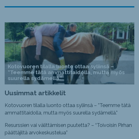
Kotovuoren tilalla luonto ottaa syliinsä –
”Teemme tätä ammattitaidolla, mutta myös
suurella sydämellä.”
Uusimmat artikkelit
Kotovuoren tilalla luonto ottaa syliinsä – ”Teemme tätä
ammattitaidolla, mutta myös suurella sydämellä.”
Resurssien vai välittämisen puutetta? – “Toivoisin Pirhan
päättäjiltä arvokeskustelua”