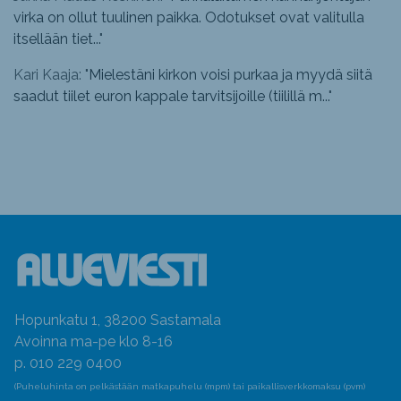
virka on ollut tuulinen paikka. Odotukset ovat valitulla
itsellään tiet...
"
Kari Kaaja: "
Mielestäni kirkon voisi purkaa ja myydä siitä
saadut tiilet euron kappale tarvitsijoille (tiilillä m...
"
Hopunkatu 1, 38200 Sastamala
Avoinna ma-pe klo 8-16
p. 010 229 0400
(Puheluhinta on pelkästään matkapuhelu (mpm) tai paikallisverkkomaksu (pvm)