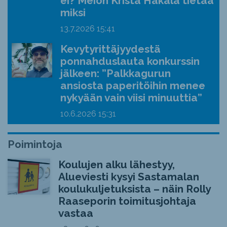
ei? Meion Krista Hakala tietää
miksi
13.7.2026
15:41
Kevytyrittäjyydestä
ponnahduslauta konkurssin
jälkeen: ”Palkkagurun
ansiosta paperitöihin menee
nykyään vain viisi minuuttia”
10.6.2026
15:31
Poimintoja
Koulujen alku lähestyy,
Alueviesti kysyi Sastamalan
koulukuljetuksista – näin Rolly
Raaseporin toimitusjohtaja
vastaa