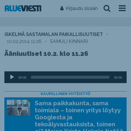
Kirjaudu sisään
ISKELMÄ SASTAMALAN PAIKALLISUUTISET
•
10.02.2014 11:26
•
SAMULI KINNARI
Ääniuutiset 10.2. klo 11.26
Äänitoistin
00:00
00:00
KAUPALLINEN YHTEISTYÖ
Sama paikkakunta, sama
toimiala – toinen yritys löytyy
Googlesta ja
tekoälyvastauksista, toinen