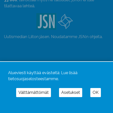
tilattavaa lehteä.
Uutismedian Liiton jäsen. Noudatamme JSN:n ohjeita.
Alueviesti käyttää evästeitä:
Lue lisää
tietosuojaselosteestamme.
Välttämättömät
Asetukset
OK
Alueviesti
ja
alueviesti.fi
ovat osa Kustannusliike