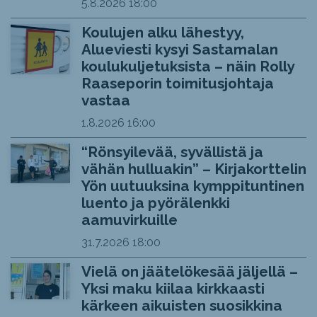
5.8.2026
18:00
Koulujen alku lähestyy,
Alueviesti kysyi Sastamalan
koulukuljetuksista – näin Rolly
Raaseporin toimitusjohtaja
vastaa
1.8.2026
16:00
“Rönsyilevää, syvällistä ja
vähän hulluakin” – Kirjakorttelin
Yön uutuuksina kymppituntinen
luento ja pyörälenkki
aamuvirkuille
31.7.2026
18:00
Vielä on jäätelökesää jäljellä –
Yksi maku kiilaa kirkkaasti
kärkeen aikuisten suosikkina