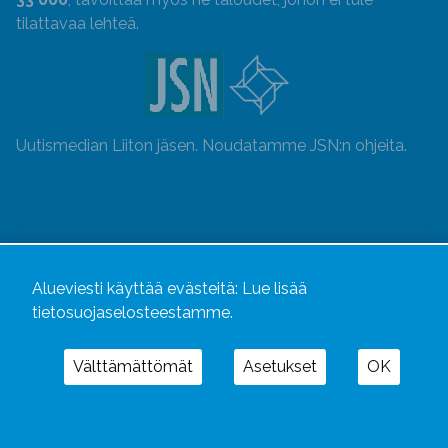
tilattavaa lehteä.
Uutismedian Liiton jäsen. Noudatamme JSN:n ohjeita.
Alueviesti käyttää evästeitä:
Lue lisää
tietosuojaselosteestamme.
Välttämättömät
Asetukset
OK
Alueviesti
ja
alueviesti.fi
ovat osa Kustannusliike