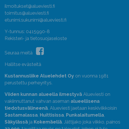
ilmoitukset@alueviesti.fi
toimitus@alueviesti.fi
etunimi.sukunimi@alueviesti.fi
Y-tunnus: 0415990-8
Rekisteri- ja tietosuojaseloste
Seuraa meitä
Hallitse evästeitä
Kustannusliike Aluelehdet Oy
on vuonna 1981
perustettu perheyritys.
Viiden kunnan alueella ilmestyvä
Alueviesti on
vakiinnuttanut vahvan aseman
alueellisena
tiedotusvälineenä
. Alueviesti jaetaan keskiviikkoisin
Sastamalassa
,
Huittisissa
,
Punkalaitumella
,
Säkylässä
ja
Kokemäellä
. Jättijako joka viikko, painos
33 000
, tavoittaa myös ne taloudet, johon ei tule