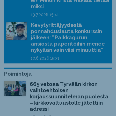
ei? Meion Krista Hakala tietää
miksi
13.7.2026
15:41
Kevytyrittäjyydestä
ponnahduslauta konkurssin
jälkeen: ”Palkkagurun
ansiosta paperitöihin menee
nykyään vain viisi minuuttia”
10.6.2026
15:31
Poimintoja
665 vetoaa Tyrvään kirkon
vaihtoehtoisen
korjaussuunnitelman puolesta
– kirkkovaltuustolle jätettiin
adressi