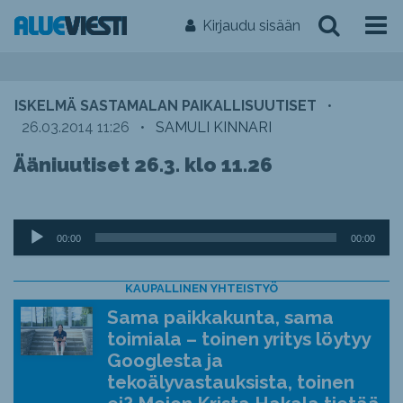
Kirjaudu sisään
ISKELMÄ SASTAMALAN PAIKALLISUUTISET
•
26.03.2014 11:26
•
SAMULI KINNARI
Ääniuutiset 26.3. klo 11.26
Äänitoistin
00:00
00:00
KAUPALLINEN YHTEISTYÖ
Sama paikkakunta, sama
toimiala – toinen yritys löytyy
Googlesta ja
tekoälyvastauksista, toinen