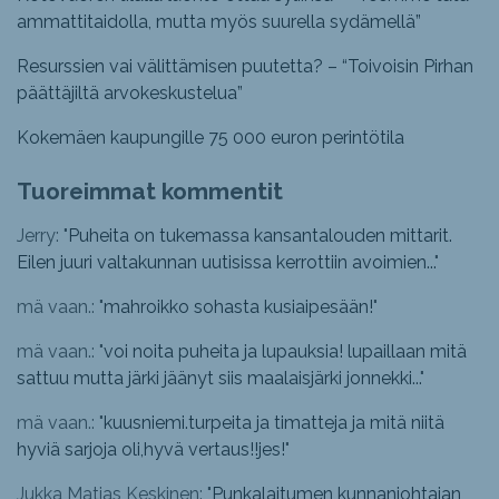
ammattitaidolla, mutta myös suurella sydämellä”
Resurssien vai välittämisen puutetta? – “Toivoisin Pirhan
päättäjiltä arvokeskustelua”
Kokemäen kaupungille 75 000 euron perintötila
Tuoreimmat kommentit
Jerry: "
Puheita on tukemassa kansantalouden mittarit.
Eilen juuri valtakunnan uutisissa kerrottiin avoimien...
"
mä vaan.: "
mahroikko sohasta kusiaipesään!
"
mä vaan.: "
voi noita puheita ja lupauksia! lupaillaan mitä
sattuu mutta järki jäänyt siis maalaisjärki jonnekki...
"
mä vaan.: "
kuusniemi.turpeita ja timatteja ja mitä niitä
hyviä sarjoja oli,hyvä vertaus!!jes!
"
Jukka Matias Keskinen: "
Punkalaitumen kunnanjohtajan