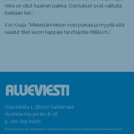
virka on ollut tuulinen paikka. Odotukset ovat valitulla
itsellään tiet...
"
Kari Kaaja: "
Mielestäni kirkon voisi purkaa ja myydä siitä
saadut tiilet euron kappale tarvitsijoille (tiilillä m...
"
Hopunkatu 1, 38200 Sastamala
Avoinna ma-pe klo 8-16
p. 010 229 0400
(Puheluhinta on pelkästään matkapuhelu (mpm) tai paikallisverkkomaksu (pvm)