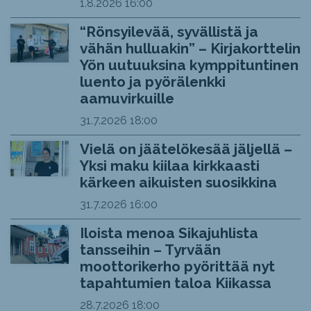
1.8.2026
16:00
“Rönsyilevää, syvällistä ja
vähän hulluakin” – Kirjakorttelin
Yön uutuuksina kymppituntinen
luento ja pyörälenkki
aamuvirkuille
31.7.2026
18:00
Vielä on jäätelökesää jäljellä –
Yksi maku kiilaa kirkkaasti
kärkeen aikuisten suosikkina
31.7.2026
16:00
Iloista menoa Sikajuhlista
tansseihin – Tyrvään
moottorikerho pyörittää nyt
tapahtumien taloa Kiikassa
28.7.2026
18:00