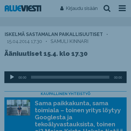
Kirjaudu sisään
ISKELMÄ SASTAMALAN PAIKALLISUUTISET
•
15.04.2014 17:30
•
SAMULI KINNARI
Ääniuutiset 15.4. klo 17.30
Äänitoistin
00:00
00:00
KAUPALLINEN YHTEISTYÖ
Sama paikkakunta, sama
toimiala – toinen yritys löytyy
Googlesta ja
tekoälyvastauksista, toinen