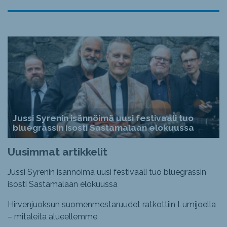
Jussi Syrenin isännöimä uusi festivaali tuo
bluegrassin isosti Sastamalaan elokuussa
Uusimmat artikkelit
Jussi Syrenin isännöimä uusi festivaali tuo bluegrassin
isosti Sastamalaan elokuussa
Hirvenjuoksun suomenmestaruudet ratkottiin Lumijoella
– mitaleita alueellemme