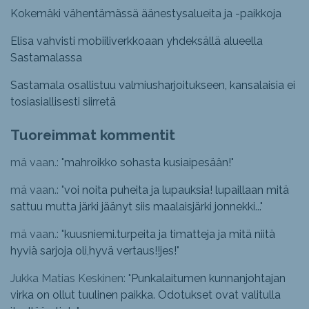
Kokemäki vähentämässä äänestysalueita ja -paikkoja
Elisa vahvisti mobiiliverkkoaan yhdeksällä alueella
Sastamalassa
Sastamala osallistuu valmiusharjoitukseen, kansalaisia ei
tosiasiallisesti siirretä
Tuoreimmat kommentit
mä vaan.: "
mahroikko sohasta kusiaipesään!
"
mä vaan.: "
voi noita puheita ja lupauksia! lupaillaan mitä
sattuu mutta järki jäänyt siis maalaisjärki jonnekki...
"
mä vaan.: "
kuusniemi.turpeita ja timatteja ja mitä niitä
hyviä sarjoja oli,hyvä vertaus!!jes!
"
Jukka Matias Keskinen: "
Punkalaitumen kunnanjohtajan
virka on ollut tuulinen paikka. Odotukset ovat valitulla