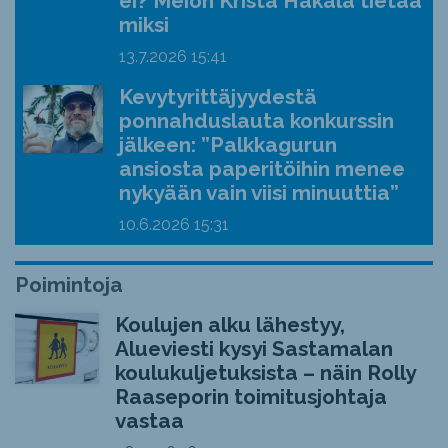
ei? Meion Krista Hakala tietää
miksi
13.7.2026
15:41
Kevytyrittäjyydestä
ponnahduslauta konkurssin
jälkeen: ”Palkkagurun
ansiosta paperitöihin menee
nykyään vain viisi minuuttia”
10.6.2026
15:31
Poimintoja
Koulujen alku lähestyy,
Alueviesti kysyi Sastamalan
koulukuljetuksista – näin Rolly
Raaseporin toimitusjohtaja
vastaa