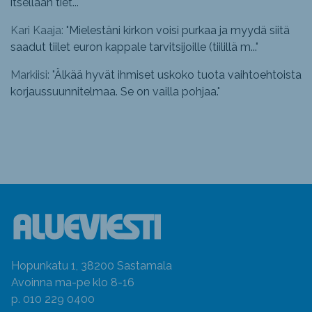
itsellään tiet...
"
Kari Kaaja: "
Mielestäni kirkon voisi purkaa ja myydä siitä
saadut tiilet euron kappale tarvitsijoille (tiilillä m...
"
Markiisi: "
Älkää hyvät ihmiset uskoko tuota vaihtoehtoista
korjaussuunnitelmaa. Se on vailla pohjaa.
"
Hopunkatu 1, 38200 Sastamala
Avoinna ma-pe klo 8-16
p. 010 229 0400