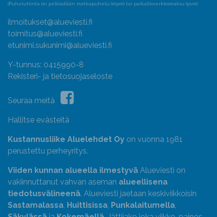
(Puheluhinta on pelkästään matkapuhelu (mpm) tai paikallisverkkomaksu (pvm)
ilmoitukset@alueviesti.fi
toimitus@alueviesti.fi
etunimi.sukunimi@alueviesti.fi
Y-tunnus: 0415990-8
Rekisteri- ja tietosuojaseloste
Seuraa meitä
Hallitse evästeitä
Kustannusliike Aluelehdet Oy
on vuonna 1981
perustettu perheyritys.
Viiden kunnan alueella ilmestyvä
Alueviesti on
vakiinnuttanut vahvan aseman
alueellisena
tiedotusvälineenä
. Alueviesti jaetaan keskiviikkoisin
Sastamalassa
,
Huittisissa
,
Punkalaitumella
,
Säkylässä
ja
Kokemäellä
. Jättijako joka viikko, painos