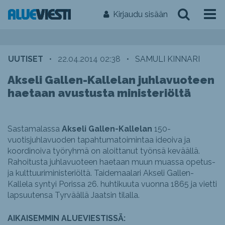
Kirjaudu sisään
UUTISET
•
22.04.2014 02:38
•
SAMULI KINNARI
Akseli Gallen-Kallelan juhlavuoteen
haetaan avustusta ministeriöltä
Sastamalassa
Akseli Gallen-Kallelan
150-
vuotisjuhlavuoden tapahtumatoimintaa ideoiva ja
koordinoiva työryhmä on aloittanut työnsä keväällä.
Rahoitusta juhlavuoteen haetaan muun muassa opetus-
ja kulttuuriministeriöltä. Taidemaalari Akseli Gallen-
Kallela syntyi Porissa 26. huhtikuuta vuonna 1865 ja vietti
lapsuutensa Tyrväällä Jaatsin tilalla.
AIKAISEMMIN ALUEVIESTISSÄ: