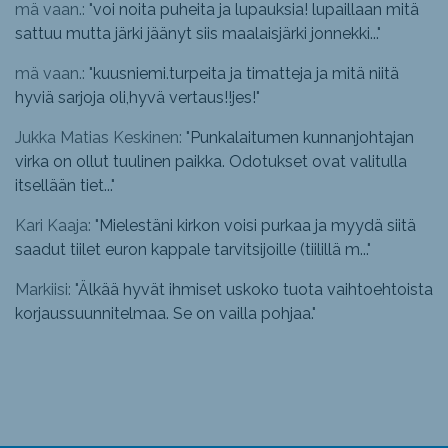
mä vaan.: "
voi noita puheita ja lupauksia! lupaillaan mitä
sattuu mutta järki jäänyt siis maalaisjärki jonnekki...
"
mä vaan.: "
kuusniemi.turpeita ja timatteja ja mitä niitä
hyviä sarjoja oli,hyvä vertaus!!jes!
"
Jukka Matias Keskinen: "
Punkalaitumen kunnanjohtajan
virka on ollut tuulinen paikka. Odotukset ovat valitulla
itsellään tiet...
"
Kari Kaaja: "
Mielestäni kirkon voisi purkaa ja myydä siitä
saadut tiilet euron kappale tarvitsijoille (tiilillä m...
"
Markiisi: "
Älkää hyvät ihmiset uskoko tuota vaihtoehtoista
korjaussuunnitelmaa. Se on vailla pohjaa.
"