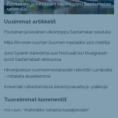
Poutainen ja kesäinen viikonloppu Sastamalan
seudulla
Uusimmat artikkelit
Poutainen ja kesäinen viikonloppu Sastamalan seudulla
Milla Ritvonen nuorten Suomen mestariksi 400 metrillä
Jussi Syrenin isännöimä uusi festivaali tuo bluegrassin
isosti Sastamalaan elokuussa
Hirvenjuoksun suomenmestaruudet ratkottiin Lumijoella
– mitaleita alueellemme
Kokemäki vähentämässä äänestysalueita ja -paikkoja
Tuoreimmat kommentit
mä vaan.: "
mahroikko sohasta kusiaipesään!
"