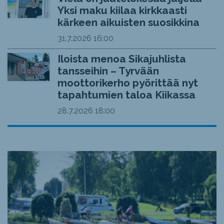
Yksi maku kiilaa kirkkaasti
kärkeen aikuisten suosikkina
31.7.2026
16:00
Iloista menoa Sikajuhlista
tansseihin – Tyrvään
moottorikerho pyörittää nyt
tapahtumien taloa Kiikassa
28.7.2026
18:00