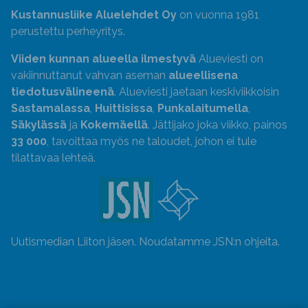
Kustannusliike Aluelehdet Oy
on vuonna 1981
perustettu perheyritys.
Viiden kunnan alueella ilmestyvä
Alueviesti on
vakiinnuttanut vahvan aseman
alueellisena
tiedotusvälineenä
. Alueviesti jaetaan keskiviikkoisin
Sastamalassa
,
Huittisissa
,
Punkalaitumella
,
Säkylässä
ja
Kokemäellä
. Jättijako joka viikko, painos
33 000
, tavoittaa myös ne taloudet, johon ei tule
tilattavaa lehteä.
Uutismedian Liiton jäsen. Noudatamme JSN:n ohjeita.