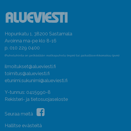
Hopunkatu 1, 38200 Sastamala
Avoinna ma-pe klo 8-16
p. 010 229 0400
(Puheluhinta on pelkästään matkapuhelu (mpm) tai paikallisverkkomaksu (pvm)
ilmoitukset@alueviesti.fi
toimitus@alueviesti.fi
etunimi.sukunimi@alueviesti.fi
Y-tunnus: 0415990-8
Rekisteri- ja tietosuojaseloste
Seuraa meitä
Hallitse evästeitä