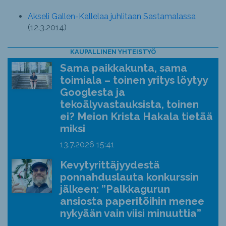
Akseli Gallen-Kallelaa juhlitaan Sastamalassa
(12.3.2014)
KAUPALLINEN YHTEISTYÖ
Sama paikkakunta, sama
toimiala – toinen yritys löytyy
Googlesta ja
tekoälyvastauksista, toinen
ei? Meion Krista Hakala tietää
miksi
13.7.2026
15:41
Kevytyrittäjyydestä
ponnahduslauta konkurssin
jälkeen: ”Palkkagurun
ansiosta paperitöihin menee
nykyään vain viisi minuuttia”