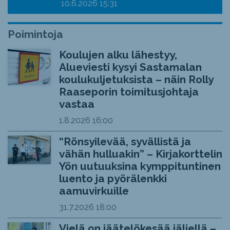
10.6.2026
15:31
Poimintoja
Koulujen alku lähestyy,
Alueviesti kysyi Sastamalan
koulukuljetuksista – näin Rolly
Raaseporin toimitusjohtaja
vastaa
1.8.2026
16:00
“Rönsyilevää, syvällistä ja
vähän hulluakin” – Kirjakorttelin
Yön uutuuksina kymppituntinen
luento ja pyörälenkki
aamuvirkuille
31.7.2026
18:00
Vielä on jäätelökesää jäljellä –