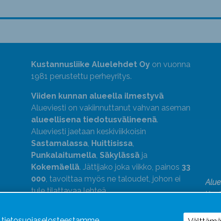
Kustannusliike Aluelehdet Oy
on vuonna
1981 perustettu perheyritys.
Viiden kunnan alueella ilmestyvä
Alueviesti on vakiinnuttanut vahvan aseman
alueellisena tiedotusvälineenä
.
Alueviesti jaetaan keskiviikkoisin
Sastamalassa
,
Huittisissa
,
Punkalaitumella
,
Säkylässä
ja
Kokemäellä
. Jättijako joka viikko, painos
33
000
, tavoittaa myös ne taloudet, johon ei
Alue
tule tilattavaa lehteä.
Kust
medi
kok
ä tietosuojaselosteestamme.