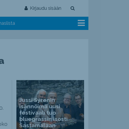
Kirjaudu sisään
aslista
a
Jussi Syrenin
isännöimä uusi
0.
festivaali tuo
bluegrassin isosti
Koko
Sastamalaan