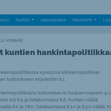
istyö
Aluetori
Järjestöpalsta
Näköislehti
Loun
LI KINNARI
vat kuntien hankintapolitiikka
nkeinopoliittisessa kyselyssä elinkeinopolitiikan
 todistukseen kirjoitettiin 6,1.
inkeinopolitiikasta kokonaisarvio kouluarvosanoin 4-1
i tuli 6,5 ja Satakunnassa 6,6. Kuntien välillä
lla 6:n ja 7,8:n, Satakunnassa 6,1:n ja 8,5:n välillä. 