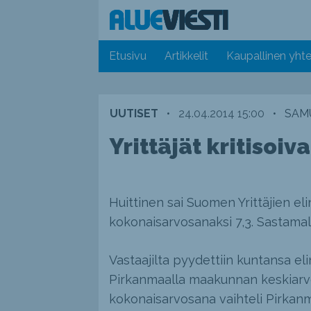
Etusivu
Artikkelit
Kaupallinen yhte
UUTISET
•
24.04.2014 15:00
•
SAMU
Yrittäjät kritisoi
Huittinen sai Suomen Yrittäjien eli
kokonaisarvosanaksi 7,3. Sastamalan
Vastaajilta pyydettiin kuntansa el
Pirkanmaalla maakunnan keskiarvoks
kokonaisarvosana vaihteli Pirkanmaa