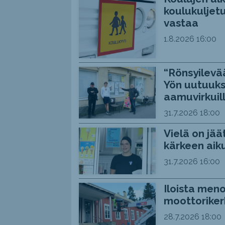
koulukuljetu
vastaa
1.8.2026
16:00
“Rönsyilevää
Yön uutuuks
aamuvirkuil
31.7.2026
18:00
Vielä on jää
kärkeen aiku
31.7.2026
16:00
Iloista meno
moottoriker
28.7.2026
18:00