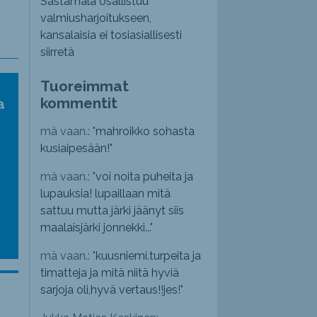
Sastamala osallistuu
valmiusharjoitukseen,
kansalaisia ei tosiasiallisesti
siirretä
Tuoreimmat
kommentit
a
mä vaan.: "
mahroikko sohasta
kusiaipesään!
"
mä vaan.: "
voi noita puheita ja
lupauksia! lupaillaan mitä
sattuu mutta järki jäänyt siis
maalaisjärki jonnekki...
"
mä vaan.: "
kuusniemi.turpeita ja
timatteja ja mitä niitä hyviä
sarjoja oli,hyvä vertaus!!jes!
"