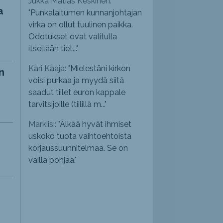
Jukka Matias Keskinen:
a
"
Punkalaitumen kunnanjohtajan
virka on ollut tuulinen paikka.
Odotukset ovat valitulla
itsellään tiet...
"
Kari Kaaja: "
Mielestäni kirkon
n
voisi purkaa ja myydä siitä
saadut tiilet euron kappale
tarvitsijoille (tiilillä m...
"
Markiisi: "
Älkää hyvät ihmiset
uskoko tuota vaihtoehtoista
korjaussuunnitelmaa. Se on
vailla pohjaa.
"