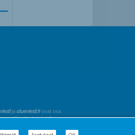
viesti
ja
alueviesti.fi
ovat osa
annusliike Aluelehdet Oy –
akonsernia, jonka tarjoaman
onaisuuden täydentävät
Alueradiot
ja