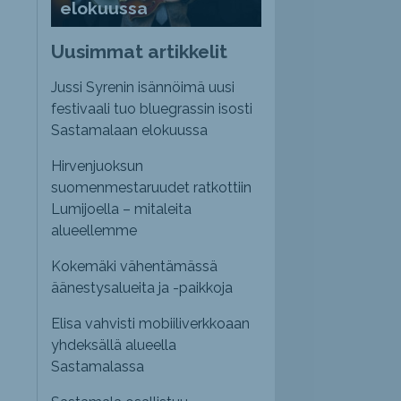
elokuussa
Uusimmat artikkelit
Jussi Syrenin isännöimä uusi
festivaali tuo bluegrassin isosti
Sastamalaan elokuussa
Hirvenjuoksun
suomenmestaruudet ratkottiin
Lumijoella – mitaleita
alueellemme
Kokemäki vähentämässä
äänestysalueita ja -paikkoja
Elisa vahvisti mobiiliverkkoaan
yhdeksällä alueella
Sastamalassa