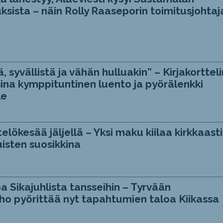
ksista – näin Rolly Raaseporin toimitusjohtaj
, syvällistä ja vähän hulluakin” – Kirjakortteli
ina kymppituntinen luento ja pyörälenkki
le
telökesää jäljellä – Yksi maku kiilaa kirkkaasti
isten suosikkina
a Sikajuhlista tansseihin – Tyrvään
ho pyörittää nyt tapahtumien taloa Kiikassa