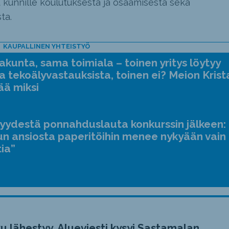
vat kunnille koulutuksesta ja osaamisesta sekä
ta.
KAUPALLINEN YHTEISTYÖ
kunta, sama toimiala – toinen yritys löytyy
a tekoälyvastauksista, toinen ei? Meion Krist
ää miksi
jyydestä ponnahduslauta konkurssin jälkeen:
n ansiosta paperitöihin menee nykyään vain
tia”
u lähestyy, Alueviesti kysyi Sastamalan