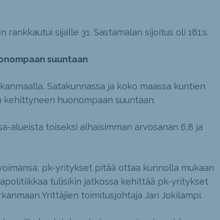
rankkautui sijalle 31. Sastamalan sijoitus oli 181:s.
huonompaan suuntaan
 Pirkanmaalla, Satakunnassa ja koko maassa kuntien
tiin kehittyneen huonompaan suuntaan.
osa-alueista toiseksi alhaisimman arvosanan 6,8 ja
nvoimansa, pk-yritykset pitää ottaa kunnolla mukaan
apolitiikkaa tulisikin jatkossa kehittää pk-yritykset
anmaan Yrittäjien toimitusjohtaja Jari Jokilampi.