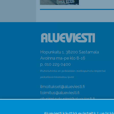
Hopunkatu 1, 38200 Sastamala
Avoinna ma-pe klo 8-16
p. 010 229 0400
(Puheluhinta on pelkästään matkapuhelu (mpm) tai
paikallisverkkomaksu (pvm)
ilmoitukset@alueviesti.fi
toimitus@alueviesti.fi
etunimi.sukunimi@alueviesti.fi
Y-tunnus: 0415990-8
Alueviesti käyttää evästeitä:
Lue lisä