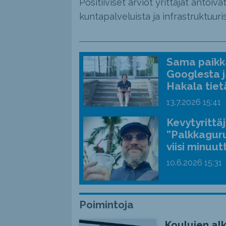
Positiiviset arviot yrittäjät antoi
kuntapalveluista ja infrastruktuuris
Sama paikka
Googlesta j
Hakala tiet
13.7.2026
15:41
Kevytyrittä
”Palkkaguru
viisi minuut
10.6.2026
15:31
Poimintoja
Koulujen alk