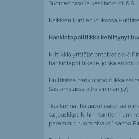
Suomen tasolla keskiarvo oli 6,6.
Kaikkien kuntien joukossa Huittinen 
Hankintapolitiikka kehittynyt 
Kritiikkiä yrittäjät antoivat sekä
hankintapolitiikalle, jonka arvioi
Huittisissa hankintapolitiikka sai 
Sastamalassa alhaisimman 5,9.
“Jos kunnat haluavat säilyttää eli
tarjouskilpailuihin. Kuntien hankint
paremmin huomioivaksi”, sanoo Pirk