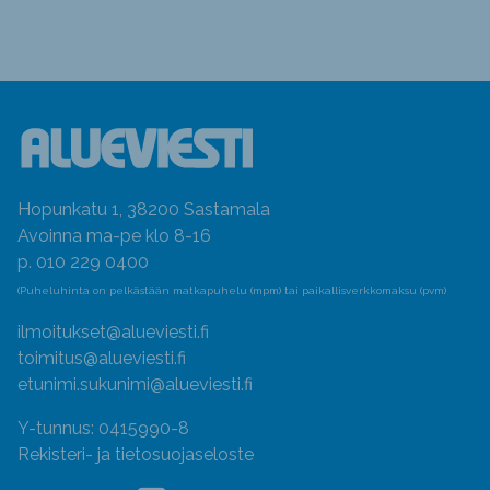
Hopunkatu 1, 38200 Sastamala
Avoinna ma-pe klo 8-16
p. 010 229 0400
(Puheluhinta on pelkästään matkapuhelu (mpm) tai paikallisverkkomaksu (pvm)
ilmoitukset@alueviesti.fi
toimitus@alueviesti.fi
etunimi.sukunimi@alueviesti.fi
Y-tunnus: 0415990-8
Rekisteri- ja tietosuojaseloste