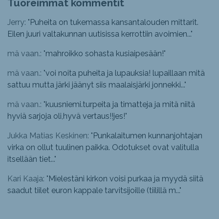
Tuoreimmat kommentit
Jerry: "
Puheita on tukemassa kansantalouden mittarit.
Eilen juuri valtakunnan uutisissa kerrottiin avoimien...
"
mä vaan.: "
mahroikko sohasta kusiaipesään!
"
mä vaan.: "
voi noita puheita ja lupauksia! lupaillaan mitä
sattuu mutta järki jäänyt siis maalaisjärki jonnekki...
"
mä vaan.: "
kuusniemi.turpeita ja timatteja ja mitä niitä
hyviä sarjoja oli,hyvä vertaus!!jes!
"
Jukka Matias Keskinen: "
Punkalaitumen kunnanjohtajan
virka on ollut tuulinen paikka. Odotukset ovat valitulla
itsellään tiet...
"
Kari Kaaja: "
Mielestäni kirkon voisi purkaa ja myydä siitä
saadut tiilet euron kappale tarvitsijoille (tiilillä m...
"