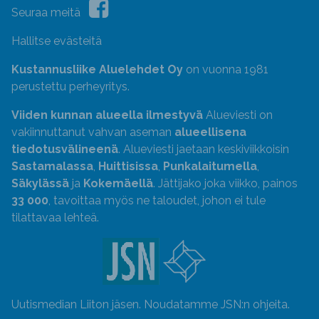
Seuraa meitä
Hallitse evästeitä
Kustannusliike Aluelehdet Oy
on vuonna 1981
perustettu perheyritys.
Viiden kunnan alueella ilmestyvä
Alueviesti on
vakiinnuttanut vahvan aseman
alueellisena
tiedotusvälineenä
. Alueviesti jaetaan keskiviikkoisin
Sastamalassa
,
Huittisissa
,
Punkalaitumella
,
Säkylässä
ja
Kokemäellä
. Jättijako joka viikko, painos
33 000
, tavoittaa myös ne taloudet, johon ei tule
tilattavaa lehteä.
Uutismedian Liiton jäsen. Noudatamme JSN:n ohjeita.