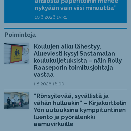
ansiosta paperitöihin menee
nykyään vain viisi minuuttia”
10.6.2026
15:31
Poimintoja
Koulujen alku lähestyy,
Alueviesti kysyi Sastamalan
koulukuljetuksista – näin Rolly
Raaseporin toimitusjohtaja
vastaa
1.8.2026
16:00
“Rönsyilevää, syvällistä ja
vähän hulluakin” – Kirjakorttelin
Yön uutuuksina kymppituntinen
luento ja pyörälenkki
aamuvirkuille