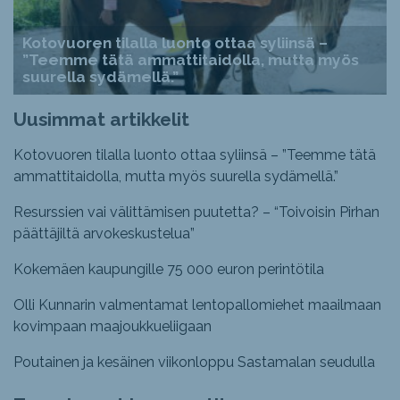
Kotovuoren tilalla luonto ottaa syliinsä –
”Teemme tätä ammattitaidolla, mutta myös
suurella sydämellä.”
Uusimmat artikkelit
Kotovuoren tilalla luonto ottaa syliinsä – ”Teemme tätä
ammattitaidolla, mutta myös suurella sydämellä.”
Resurssien vai välittämisen puutetta? – “Toivoisin Pirhan
päättäjiltä arvokeskustelua”
Kokemäen kaupungille 75 000 euron perintötila
Olli Kunnarin valmentamat lentopallomiehet maailmaan
kovimpaan maajoukkueliigaan
Poutainen ja kesäinen viikonloppu Sastamalan seudulla