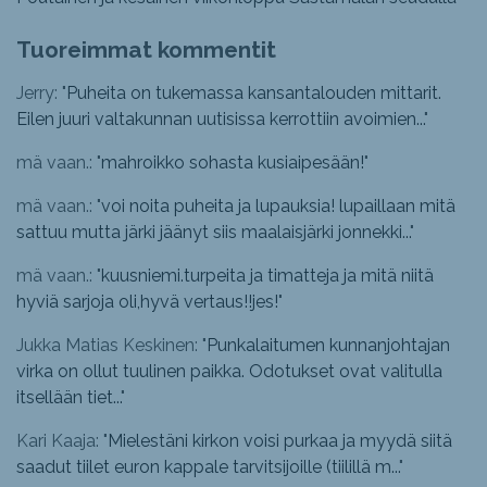
Tuoreimmat kommentit
Jerry: "
Puheita on tukemassa kansantalouden mittarit.
Eilen juuri valtakunnan uutisissa kerrottiin avoimien...
"
mä vaan.: "
mahroikko sohasta kusiaipesään!
"
mä vaan.: "
voi noita puheita ja lupauksia! lupaillaan mitä
sattuu mutta järki jäänyt siis maalaisjärki jonnekki...
"
mä vaan.: "
kuusniemi.turpeita ja timatteja ja mitä niitä
hyviä sarjoja oli,hyvä vertaus!!jes!
"
Jukka Matias Keskinen: "
Punkalaitumen kunnanjohtajan
virka on ollut tuulinen paikka. Odotukset ovat valitulla
itsellään tiet...
"
Kari Kaaja: "
Mielestäni kirkon voisi purkaa ja myydä siitä
saadut tiilet euron kappale tarvitsijoille (tiilillä m...
"