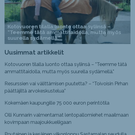
Kotovuoren tilalla luonto ottaa syliinsä –
”Teemme tätä ammattitaidolla, mutta myös
suurella sydämellä.”
Uusimmat artikkelit
Kotovuoren tilalla luonto ottaa syliinsä – ”Teemme tätä
ammattitaidolla, mutta myös suurella sydämellä.”
Resurssien vai välittämisen puutetta? – “Toivoisin Pirhan
päättäjiltä arvokeskustelua”
Kokemäen kaupungille 75 000 euron perintötila
Olli Kunnarin valmentamat lentopallomiehet maailmaan
kovimpaan maajoukkueliigaan
Poutainen ja kesäinen viikonloppu Sastamalan seudulla