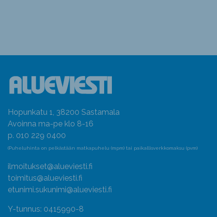
Hopunkatu 1, 38200 Sastamala
Avoinna ma-pe klo 8-16
p. 010 229 0400
(Puheluhinta on pelkästään matkapuhelu (mpm) tai paikallisverkkomaksu (pvm)
ilmoitukset@alueviesti.fi
toimitus@alueviesti.fi
etunimi.sukunimi@alueviesti.fi
Y-tunnus: 0415990-8