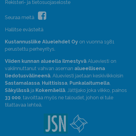
Rekisteri- ja tietosuojaseloste
Seuraa meitä
Hallitse evästeitä
Kustannusliike Aluelehdet Oy
on vuonna 1981
perustettu perheyritys.
Viiden kunnan alueella ilmestyvä
Alueviesti on
vakiinnuttanut vahvan aseman
alueellisena
tiedotusvälineenä
. Alueviesti jaetaan keskiviikkoisin
Sastamalassa
,
Huittisissa
,
Punkalaitumella
,
Säkylässä
ja
Kokemäellä
. Jättijako joka viikko, painos
33 000
, tavoittaa myös ne taloudet, johon ei tule
tilattavaa lehteä.