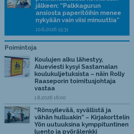
jälkeen: ”Palkkagurun
ansiosta paperitöihin menee
nykyään vain viisi minuuttia”
10.6.2026
15:31
Poimintoja
Koulujen alku lähestyy,
Alueviesti kysyi Sastamalan
koulukuljetuksista – näin Rolly
Raaseporin toimitusjohtaja
vastaa
1.8.2026
16:00
“Rönsyilevää, syvällistä ja
vähän hulluakin” – Kirjakorttelin
Yön uutuuksina kymppituntinen
luento ja pyörälenkki