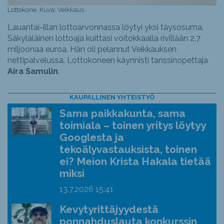
Lottokone. Kuva: Veikkaus.
Lauantai-illan lottoarvonnassa löytyi yksi täysosuma.
Säkyläläinen lottoaja kuittasi voitokkaalla rivillään 2,7
miljoonaa euroa. Hän oli pelannut Veikkauksen
nettipalvelussa. Lottokoneen käynnisti tanssinopettaja
Aira Samulin
.
KAUPALLINEN YHTEISTYÖ
Sama paikkakunta, sama
toimiala – toinen yritys löytyy
Googlesta ja
tekoälyvastauksista, toinen
ei? Meion Krista Hakala tietää
miksi
13.7.2026
15:41
Kevytyrittäjyydestä
ponnahduslauta konkurssin