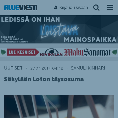
Kirjaudu sisään
UUTISET
•
27.04.2014 04:42
•
SAMULI KINNARI
Säkylään Loton täysosuma