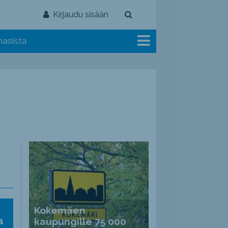
Kirjaudu sisään
aslista
Kokemäen
a
kaupungille 75 000