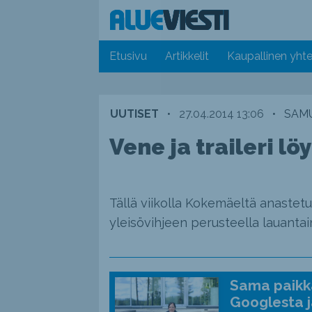
Etusivu
Artikkelit
Kaupallinen yhte
UUTISET
•
27.04.2014 13:06
•
SAMU
Vene ja traileri lö
Tällä viikolla Kokemäeltä anastetuk
yleisövihjeen perusteella lauantaina
Sama paikka
Googlesta j