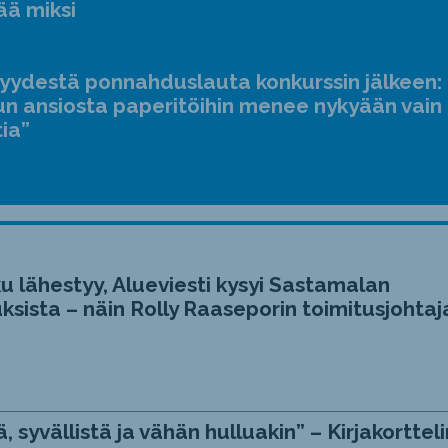
ää miksi
jyydestä ponnahduslauta konkurssin jälkeen:
n ansiosta paperitöihin menee nykyään vain
tia”
u lähestyy, Alueviesti kysyi Sastamalan
ksista – näin Rolly Raaseporin toimitusjohtaj
, syvällistä ja vähän hulluakin” – Kirjakortteli