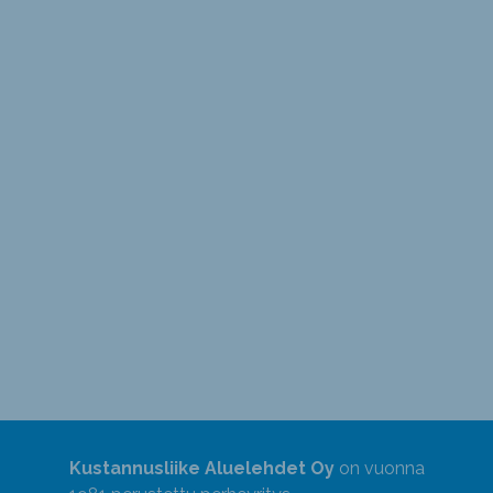
Kustannusliike Aluelehdet Oy
on vuonna