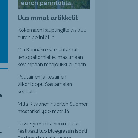
euron perintötila
Uusimmat artikkelit
Kokemäen kaupungille 75 000
euron perintötila
Olli Kunnarin valmentamat
lentopallomiehet maailmaan
kovimpaan maajoukkueliigaan
Poutainen ja kesäinen
viikonloppu Sastamalan
seudulla
a
Milla Ritvonen nuorten Suomen
mestariksi 400 metrillä
Jussi Syrenin isännöimä uusi
festivaali tuo bluegrassin isosti
n