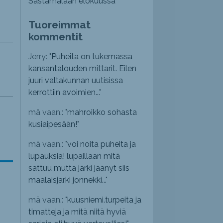
Sastamalaan elokuussa
Tuoreimmat
kommentit
Jerry: "
Puheita on tukemassa
kansantalouden mittarit. Eilen
juuri valtakunnan uutisissa
kerrottiin avoimien...
"
mä vaan.: "
mahroikko sohasta
kusiaipesään!
"
mä vaan.: "
voi noita puheita ja
lupauksia! lupaillaan mitä
sattuu mutta järki jäänyt siis
maalaisjärki jonnekki...
"
mä vaan.: "
kuusniemi.turpeita ja
timatteja ja mitä niitä hyviä