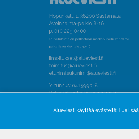
Hopunkatu 1, 38200 Sastamala
Avoinna ma-pe klo 8-16
p. 010 229 0400
(Puheluhinta on pelkästään matkapuhelu (mpm) tai
paikallisverkkomaksu (pvm)
ilmoitukset@alueviesti.fi
toimitus@alueviesti.fi
etunimi.sukunimi@alueviesti.fi
Y-tunnus: 0415990-8
Rekisteri- ja tietosuojaseloste
Seuraa meitä
Alueviesti käyttää evästeitä:
Lue lisä
Hallitse evästeitä