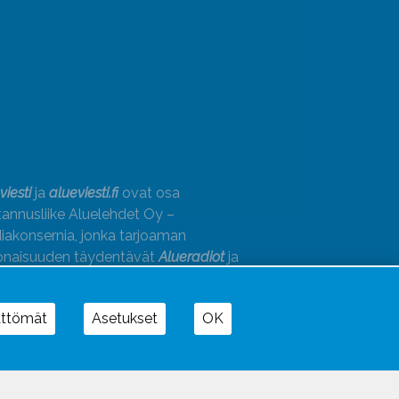
viesti
ja
alueviesti.fi
ovat osa
annusliike Aluelehdet Oy –
akonsernia, jonka tarjoaman
onaisuuden täydentävät
Alueradiot
ja
paino
ättömät
Asetukset
OK