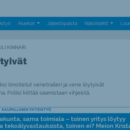
istyö
Aluetori
Järjestöpalsta
Näköislehti
Loun
LI KINNARI
ytyivät
si ilmoitetut venetraileri ja vene löytyivät
. Poliisi kiittää saamistaan vihjeistä.
KAUPALLINEN YHTEISTYÖ
kunta, sama toimiala – toinen yritys löytyy
a tekoälyvastauksista, toinen ei? Meion Krist