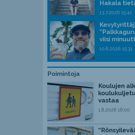
Hakala tiet
13.7.2026
15:41
Kevytyrittä
”Palkkaguru
viisi minuut
10.6.2026
15:31
Poimintoja
Koulujen alk
koulukuljetu
vastaa
1.8.2026
16:00
“Rönsyilevää