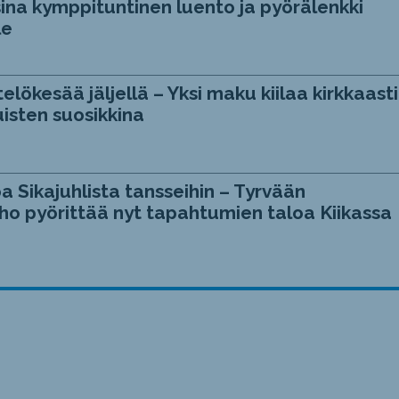
ina kymppituntinen luento ja pyörälenkki
le
telökesää jäljellä – Yksi maku kiilaa kirkkaasti
isten suosikkina
a Sikajuhlista tansseihin – Tyrvään
ho pyörittää nyt tapahtumien taloa Kiikassa