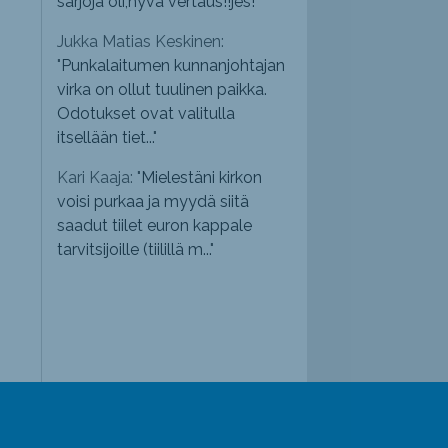
sarjoja oli,hyvä vertaus!!jes!
"
Jukka Matias Keskinen:
"
Punkalaitumen kunnanjohtajan
virka on ollut tuulinen paikka.
Odotukset ovat valitulla
itsellään tiet...
"
Kari Kaaja: "
Mielestäni kirkon
voisi purkaa ja myydä siitä
saadut tiilet euron kappale
tarvitsijoille (tiilillä m...
"