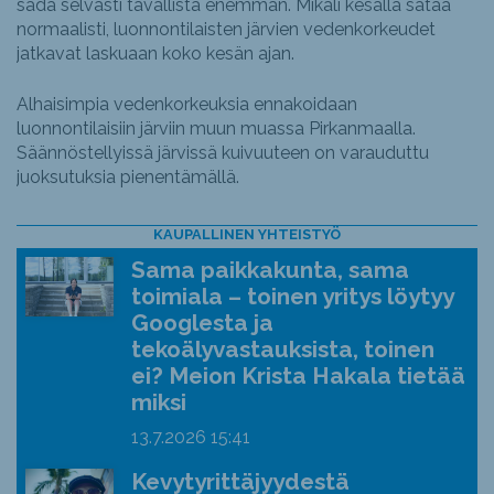
sada selvästi tavallista enemmän. Mikäli kesällä sataa
normaalisti, luonnontilaisten järvien vedenkorkeudet
jatkavat laskuaan koko kesän ajan.
Alhaisimpia vedenkorkeuksia ennakoidaan
luonnontilaisiin järviin muun muassa Pirkanmaalla.
Säännöstellyissä järvissä kuivuuteen on varauduttu
juoksutuksia pienentämällä.
KAUPALLINEN YHTEISTYÖ
Sama paikkakunta, sama
toimiala – toinen yritys löytyy
Googlesta ja
tekoälyvastauksista, toinen
ei? Meion Krista Hakala tietää
miksi
13.7.2026
15:41
Kevytyrittäjyydestä