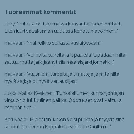
Tuoreimmat kommentit
Jerry: "
Puheita on tukemassa kansantalouden mittarit.
Eilen juuri valtakunnan uutisissa kerrottiin avoimien...
"
mä vaan.: "
mahroikko sohasta kusiaipesään!
"
mä vaan.: "
voi noita puheita ja lupauksia! lupaillaan mitä
sattuu mutta järki jäänyt siis maalaisjärki jonnekki...
"
mä vaan.: "
kuusniemi.turpeita ja timatteja ja mitä niitä
hyviä sarjoja oli,hyvä vertaus!!jes!
"
Jukka Matias Keskinen: "
Punkalaitumen kunnanjohtajan
virka on ollut tuulinen paikka. Odotukset ovat valitulla
itsellään tiet...
"
Kari Kaaja: "
Mielestäni kirkon voisi purkaa ja myydä siitä
saadut tiilet euron kappale tarvitsijoille (tiilillä m...
"