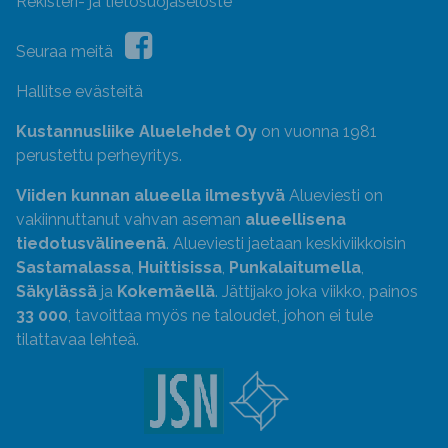
Rekisteri- ja tietosuojaseloste
Seuraa meitä
Hallitse evästeitä
Kustannusliike Aluelehdet Oy
on vuonna 1981
perustettu perheyritys.
Viiden kunnan alueella ilmestyvä
Alueviesti on
vakiinnuttanut vahvan aseman
alueellisena
tiedotusvälineenä
. Alueviesti jaetaan keskiviikkoisin
Sastamalassa
,
Huittisissa
,
Punkalaitumella
,
Säkylässä
ja
Kokemäellä
. Jättijako joka viikko, painos
33 000
, tavoittaa myös ne taloudet, johon ei tule
tilattavaa lehteä.