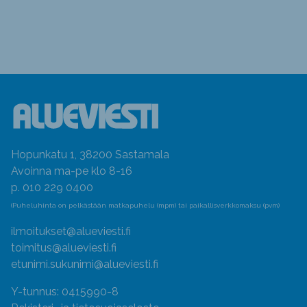
Hopunkatu 1, 38200 Sastamala
Avoinna ma-pe klo 8-16
p. 010 229 0400
(Puheluhinta on pelkästään matkapuhelu (mpm) tai paikallisverkkomaksu (pvm)
ilmoitukset@alueviesti.fi
toimitus@alueviesti.fi
etunimi.sukunimi@alueviesti.fi
Y-tunnus: 0415990-8