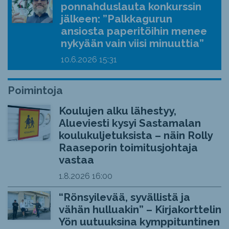
ponnahduslauta konkurssin
jälkeen: ”Palkkagurun
ansiosta paperitöihin menee
nykyään vain viisi minuuttia”
10.6.2026
15:31
Poimintoja
Koulujen alku lähestyy,
Alueviesti kysyi Sastamalan
koulukuljetuksista – näin Rolly
Raaseporin toimitusjohtaja
vastaa
1.8.2026
16:00
“Rönsyilevää, syvällistä ja
vähän hulluakin” – Kirjakorttelin
Yön uutuuksina kymppituntinen