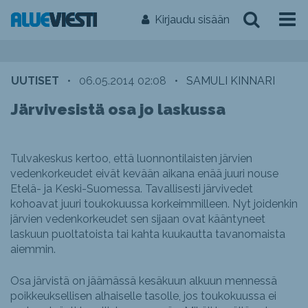
Kirjaudu sisään
UUTISET
•
06.05.2014 02:08
•
SAMULI KINNARI
Järvivesistä osa jo laskussa
Tulvakeskus kertoo, että luonnontilaisten järvien
vedenkorkeudet eivät kevään aikana enää juuri nouse
Etelä- ja Keski-Suomessa. Tavallisesti järvivedet
kohoavat juuri toukokuussa korkeimmilleen. Nyt joidenkin
järvien vedenkorkeudet sen sijaan ovat kääntyneet
laskuun puoltatoista tai kahta kuukautta tavanomaista
aiemmin.
Osa järvistä on jäämässä kesäkuun alkuun mennessä
poikkeuksellisen alhaiselle tasolle, jos toukokuussa ei