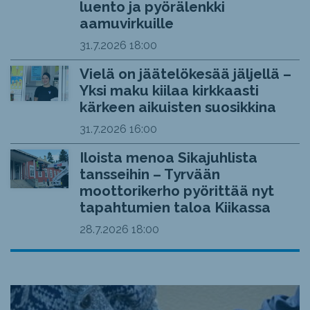
luento ja pyörälenkki
aamuvirkuille
31.7.2026
18:00
Vielä on jäätelökesää jäljellä –
Yksi maku kiilaa kirkkaasti
kärkeen aikuisten suosikkina
31.7.2026
16:00
Iloista menoa Sikajuhlista
tansseihin – Tyrvään
moottorikerho pyörittää nyt
tapahtumien taloa Kiikassa
28.7.2026
18:00