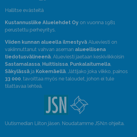
Hallitse evästeitä
Kustannusliike Aluelehdet Oy
on vuonna 1981
perustettu perheyritys.
Viiden kunnan alueella ilmestyvä
Alueviesti on
vakiinnuttanut vahvan aseman
alueellisena
tiedotusvälineenä
. Alueviesti jaetaan keskiviikkoisin
Sastamalassa
,
Huittisissa
,
Punkalaitumella
,
Säkylässä
ja
Kokemäellä
. Jättijako joka viikko, painos
33 000
, tavoittaa myös ne taloudet, johon ei tule
tilattavaa lehteä.
Uutismedian Liiton jäsen. Noudatamme JSN:n ohjeita.