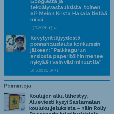
Googlesta ja
tekoälyvastauksista, toinen
ei? Meion Krista Hakala tietää
miksi
13.7.2026
15:41
Kevytyrittäjyydestä
ponnahduslauta konkurssin
jälkeen: ”Palkkagurun
ansiosta paperitöihin menee
nykyään vain viisi minuuttia”
10.6.2026
15:31
Poimintoja
Koulujen alku lähestyy,
Alueviesti kysyi Sastamalan
koulukuljetuksista – näin Rolly