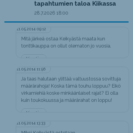
tapahtumien taloa Kiikassa
28.7.2026
18:00
11.05.2014 09:12
Mitä järkeä ostaa Keikyästä maata kun
tonttikauppa on ollut olematon jo vuosia.
Nimetön
11.05.2014 11:56
Ja taas halutaan ylittää valtuustossa sovittuja
määrärahoja! Koska tämä touhu loppuu? Eikö
virkamiehiä koske minkäänlaiset rajat? Ei olla
kuin toukokuussa ja määrärahat on loppu!
Nimetön
11.05.2014 13:33
Miksi Keikyästä ostetaan