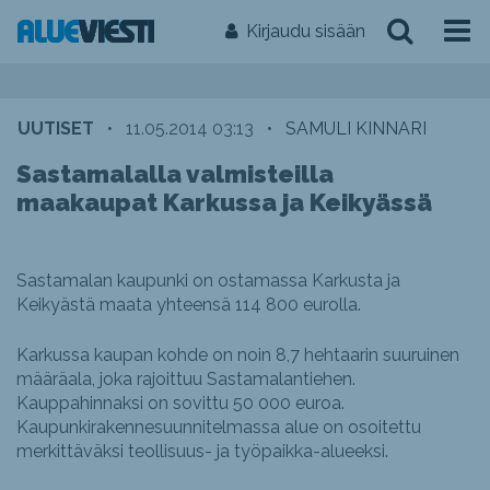
Kirjaudu sisään
UUTISET
•
11.05.2014 03:13
•
SAMULI KINNARI
Sastamalalla valmisteilla
maakaupat Karkussa ja Keikyässä
Sastamalan kaupunki on ostamassa Karkusta ja
Keikyästä maata yhteensä 114 800 eurolla.
Karkussa kaupan kohde on noin 8,7 hehtaarin suuruinen
määräala, joka rajoittuu Sastamalantiehen.
Kauppahinnaksi on sovittu 50 000 euroa.
Kaupunkirakennesuunnitelmassa alue on osoitettu
merkittäväksi teollisuus- ja työpaikka-alueeksi.