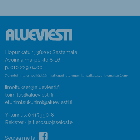
Hopunkatu 1, 38200 Sastamala
Avoinna ma-pe klo 8-16
p. 010 229 0400
(Puheluhinta on pelkästään matkapuhelu (mpm) tai paikallisverkkomaksu (pvm)
ilmoitukset@alueviesti.fi
toimitus@alueviesti.fi
etunimi.sukunimi@alueviesti.fi
Y-tunnus: 0415990-8
Rekisteri- ja tietosuojaseloste
Seuraa meitä