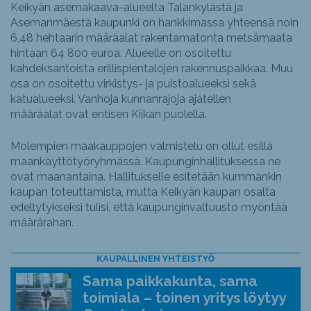
Keikyän asemakaava-alueelta Talankylästä ja
Asemanmäestä kaupunki on hankkimassa yhteensä noin
6,48 hehtaarin määräalat rakentamatonta metsämaata
hintaan 64 800 euroa. Alueelle on osoitettu
kahdeksantoista erillispientalojen rakennuspaikkaa. Muu
osa on osoitettu virkistys- ja puistoalueeksi sekä
katualueeksi. Vanhoja kunnanrajoja ajatellen
määräalat ovat entisen Kiikan puolella.
Molempien maakauppojen valmistelu on ollut esillä
maankäyttötyöryhmässä. Kaupunginhallituksessa ne
ovat maanantaina. Hallitukselle esitetään kummankin
kaupan toteuttamista, mutta Keikyän kaupan osalta
edellytykseksi tulisi, että kaupunginvaltuusto myöntää
määrärahan.
KAUPALLINEN YHTEISTYÖ
Sama paikkakunta, sama
toimiala – toinen yritys löytyy