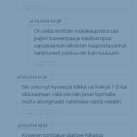
Nimetön
12.05.2014 00:58
On siellä,nimittäin ruokakaupoista saa
paljon tuoreenpaa ja edullisempaa
sapuskaa kuin kiikoisten kaupoista,vanhat
nahistuneet poistuu niin kuin kuuluukin.
Nimetön
12.05.2014 21:52
Siis onko nyt kyseessä Kiikka vai Keikyä ? Ei kai
sillä kauhean väliä ole näin junan tuomalle,
mutta aboriginaalit nahistelee näistä vieläkin.
Aika epäselvää
13.05.2014 19:43
Kyseinen tonttialue sijaitsee Kiikassa