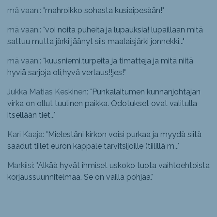
mä vaan.: "
mahroikko sohasta kusiaipesään!
"
mä vaan.: "
voi noita puheita ja lupauksia! lupaillaan mitä
sattuu mutta järki jäänyt siis maalaisjärki jonnekki...
"
mä vaan.: "
kuusniemi.turpeita ja timatteja ja mitä niitä
hyviä sarjoja oli,hyvä vertaus!!jes!
"
Jukka Matias Keskinen: "
Punkalaitumen kunnanjohtajan
virka on ollut tuulinen paikka. Odotukset ovat valitulla
itsellään tiet...
"
Kari Kaaja: "
Mielestäni kirkon voisi purkaa ja myydä siitä
saadut tiilet euron kappale tarvitsijoille (tiilillä m...
"
Markiisi: "
Älkää hyvät ihmiset uskoko tuota vaihtoehtoista
korjaussuunnitelmaa. Se on vailla pohjaa.
"