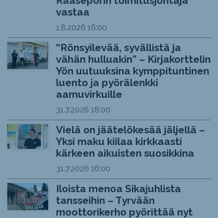
Raaseporin toimitusjohtaja
vastaa
1.8.2026
16:00
“Rönsyilevää, syvällistä ja
vähän hulluakin” – Kirjakorttelin
Yön uutuuksina kymppituntinen
luento ja pyörälenkki
aamuvirkuille
31.7.2026
18:00
Vielä on jäätelökesää jäljellä –
Yksi maku kiilaa kirkkaasti
kärkeen aikuisten suosikkina
31.7.2026
16:00
Iloista menoa Sikajuhlista
tansseihin – Tyrvään
moottorikerho pyörittää nyt