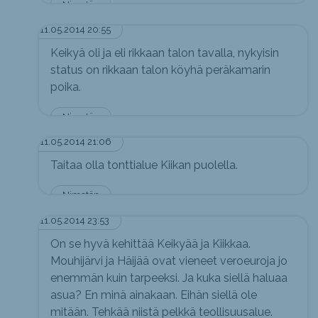
Nimetön
11.05.2014 20:55
Keikyä oli ja eli rikkaan talon tavalla, nykyisin
status on rikkaan talon köyhä peräkamarin
poika.
Nimetön
11.05.2014 21:06
Taitaa olla tonttialue Kiikan puolella.
Nimetön
11.05.2014 23:53
On se hyvä kehittää Keikyää ja Kiikkaa.
Mouhijärvi ja Häijää ovat vieneet veroeuroja jo
enemmän kuin tarpeeksi. Ja kuka siellä haluaa
asua? En minä ainakaan. Eihän siellä ole
mitään. Tehkää niistä pelkkä teollisuusalue.