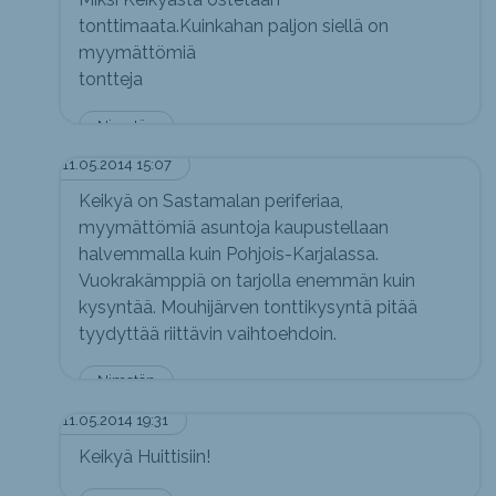
tonttimaata.Kuinkahan paljon siellä on
myymättömiä
tontteja
Nimetön
11.05.2014 15:07
Keikyä on Sastamalan periferiaa,
myymättömiä asuntoja kaupustellaan
halvemmalla kuin Pohjois-Karjalassa.
Vuokrakämppiä on tarjolla enemmän kuin
kysyntää. Mouhijärven tonttikysyntä pitää
tyydyttää riittävin vaihtoehdoin.
Nimetön
11.05.2014 19:31
Keikyä Huittisiin!