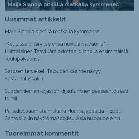
Maija Sianoja pitkällä matkalla kymmenes
Uusimmat artikkelit
Maija Sianoja pitkällä matkalla kymmenes
”Koulussa ei tarvitse enää nukkua päiväunia” –
Huittislainen Taavi Järä odottaa jo innolla ensimmäistä
koulupäiväänsä
Satosen terveiset: Talouden käänne näkyy
Sastamalassakin
Suodenniemen kirjaston kirjautuminen pääsääntöisesti
toimii
Paikallisosaamista mukana Huuhkajapolulla – Eppu
Santoollakin näyttömahdollisuuksia huippupeleihin
Tuoreimmat kommentit