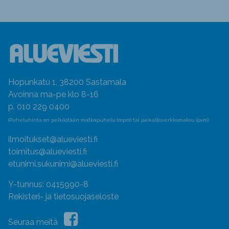
Hopunkatu 1, 38200 Sastamala
Avoinna ma-pe klo 8-16
p. 010 229 0400
(Puheluhinta on pelkästään matkapuhelu (mpm) tai paikallisverkkomaksu (pvm)
ilmoitukset@alueviesti.fi
toimitus@alueviesti.fi
etunimi.sukunimi@alueviesti.fi
Y-tunnus: 0415990-8
Rekisteri- ja tietosuojaseloste
Seuraa meitä