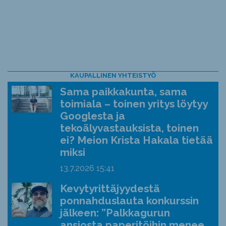
KAUPALLINEN YHTEISTYÖ
Sama paikkakunta, sama
toimiala – toinen yritys löytyy
Googlesta ja
tekoälyvastauksista, toinen
ei? Meion Krista Hakala tietää
miksi
13.7.2026
15:41
Kevytyrittäjyydestä
ponnahduslauta konkurssin
jälkeen: ”Palkkagurun
ansiosta paperitöihin menee