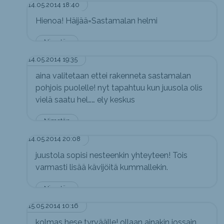
14.05.2014 18:40
Hienoa! Häijää=Sastamalan helmi
Nimetön
14.05.2014 19:35
aina valitetaan ettei rakenneta sastamalan
pohjois puolelle! nyt tapahtuu kun juusola olis
vielä saatu hel…… ely keskus
Nimetön
14.05.2014 20:08
juustola sopisi nesteenkin yhteyteen! Tois
varmasti lisää kävijöitä kummallekin.
Nimetön
15.05.2014 10:16
kolmas hese tyrväälle! ollaan ainakin jossain