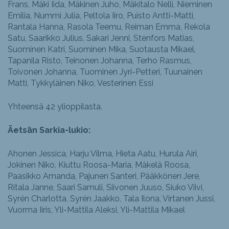
Frans, Mäki Iida, Mäkinen Juho, Mäkitalo Nelli, Nieminen
Emilia, Nummi Julia, Peltola Iiro, Puisto Antti-Matti,
Rantala Hanna, Rasola Teemu, Reiman Emma, Rekola
Satu, Saarikko Julius, Sakari Jenni, Stenfors Matias,
Suominen Katri, Suominen Mika, Suotausta Mikael,
Tapanila Risto, Teinonen Johanna, Terho Rasmus,
Toivonen Johanna, Tuominen Jyri-Petteri, Tuunainen
Matti, Tykkyläinen Niko, Vesterinen Essi
Yhteensä 42 ylioppilasta.
Äetsän Sarkia-lukio:
Ahonen Jessica, Harju Vilma, Hieta Aatu, Hurula Airi,
Jokinen Niko, Kiuttu Roosa-Maria, Mäkelä Roosa,
Paasikko Amanda, Pajunen Santeri, Pääkkönen Jere,
Ritala Janne, Saari Samuli, Siivonen Juuso, Siuko Viivi,
Syrén Charlotta, Syrén Jaakko, Tala Ilona, Virtanen Jussi,
Vuorma Iiris, Yli-Mattila Aleksi, Yli-Mattila Mikael