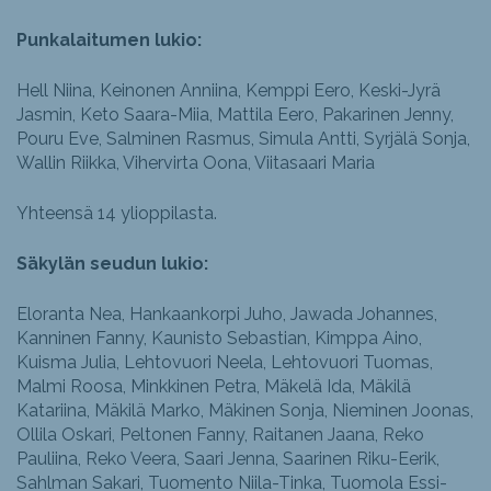
Punkalaitumen lukio:
Hell Niina, Keinonen Anniina, Kemppi Eero, Keski-Jyrä
Jasmin, Keto Saara-Miia, Mattila Eero, Pakarinen Jenny,
Pouru Eve, Salminen Rasmus, Simula Antti, Syrjälä Sonja,
Wallin Riikka, Vihervirta Oona, Viitasaari Maria
Yhteensä 14 ylioppilasta.
Säkylän seudun lukio:
Eloranta Nea, Hankaankorpi Juho, Jawada Johannes,
Kanninen Fanny, Kaunisto Sebastian, Kimppa Aino,
Kuisma Julia, Lehtovuori Neela, Lehtovuori Tuomas,
Malmi Roosa, Minkkinen Petra, Mäkelä Ida, Mäkilä
Katariina, Mäkilä Marko, Mäkinen Sonja, Nieminen Joonas,
Ollila Oskari, Peltonen Fanny, Raitanen Jaana, Reko
Pauliina, Reko Veera, Saari Jenna, Saarinen Riku-Eerik,
Sahlman Sakari, Tuomento Niila-Tinka, Tuomola Essi-