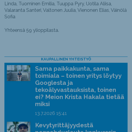
Linda, Tuominen Emilia, Tuuppa Pyry, Uotila Aliisa,
Valaranta Santeri, Valtonen Juulia, Vienonen Elias, Väinölä
Sofia
Yhteensä 59 ylioppilasta.
KAUPALLINEN YHTEISTYÖ
Sama paikkakunta, sama
toimiala – toinen yritys löytyy
Googlesta ja
tekoälyvastauksista, toinen
ei? Meion Krista Hakala tietää
miksi
13.7.2026
15:41
Kevytyrittäjyydestä