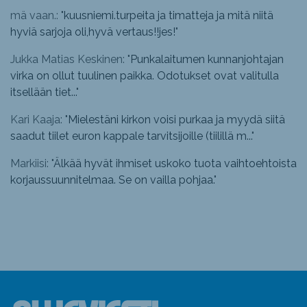
mä vaan.: "
kuusniemi.turpeita ja timatteja ja mitä niitä
hyviä sarjoja oli,hyvä vertaus!!jes!
"
Jukka Matias Keskinen: "
Punkalaitumen kunnanjohtajan
virka on ollut tuulinen paikka. Odotukset ovat valitulla
itsellään tiet...
"
Kari Kaaja: "
Mielestäni kirkon voisi purkaa ja myydä siitä
saadut tiilet euron kappale tarvitsijoille (tiilillä m...
"
Markiisi: "
Älkää hyvät ihmiset uskoko tuota vaihtoehtoista
korjaussuunnitelmaa. Se on vailla pohjaa.
"