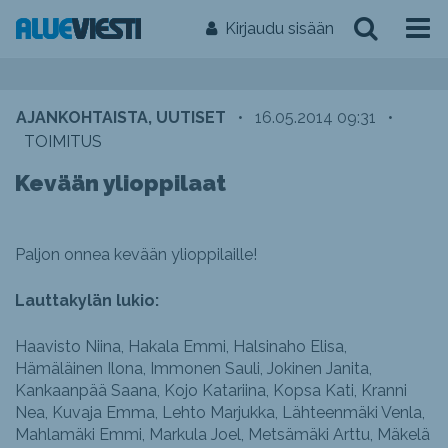
Kirjaudu sisään
AJANKOHTAISTA, UUTISET
•
16.05.2014 09:31
•
TOIMITUS
Kevään ylioppilaat
Paljon onnea kevään ylioppilaille!
Lauttakylän lukio:
Haavisto Niina, Hakala Emmi, Halsinaho Elisa,
Hämäläinen Ilona, Immonen Sauli, Jokinen Janita,
Kankaanpää Saana, Kojo Katariina, Kopsa Kati, Kranni
Nea, Kuvaja Emma, Lehto Marjukka, Lähteenmäki Venla,
Mahlamäki Emmi, Markula Joel, Metsämäki Arttu, Mäkelä