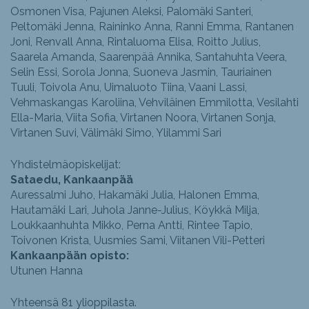
Osmonen Visa, Pajunen Aleksi, Palomäki Santeri,
Peltomäki Jenna, Raininko Anna, Ranni Emma, Rantanen
Joni, Renvall Anna, Rintaluoma Elisa, Roitto Julius,
Saarela Amanda, Saarenpää Annika, Santahuhta Veera,
Selin Essi, Sorola Jonna, Suoneva Jasmin, Tauriainen
Tuuli, Toivola Anu, Uimaluoto Tiina, Vaani Lassi,
Vehmaskangas Karoliina, Vehviläinen Emmilotta, Vesilahti
Ella-Maria, Viita Sofia, Virtanen Noora, Virtanen Sonja,
Virtanen Suvi, Välimäki Simo, Ylilammi Sari
Yhdistelmäopiskelijat:
Sataedu, Kankaanpää
Auressalmi Juho, Hakamäki Julia, Halonen Emma,
Hautamäki Lari, Juhola Janne-Julius, Köykkä Milja,
Loukkaanhuhta Mikko, Perna Antti, Rintee Tapio,
Toivonen Krista, Uusmies Sami, Viitanen Vili-Petteri
Kankaanpään opisto:
Utunen Hanna
Yhteensä 81 ylioppilasta.