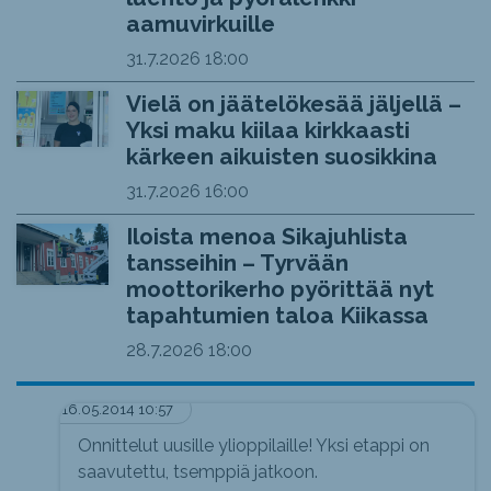
aamuvirkuille
31.7.2026
18:00
Vielä on jäätelökesää jäljellä –
Yksi maku kiilaa kirkkaasti
kärkeen aikuisten suosikkina
31.7.2026
16:00
Iloista menoa Sikajuhlista
tansseihin – Tyrvään
moottorikerho pyörittää nyt
tapahtumien taloa Kiikassa
28.7.2026
18:00
16.05.2014 10:57
Onnittelut uusille ylioppilaille! Yksi etappi on
saavutettu, tsemppiä jatkoon.