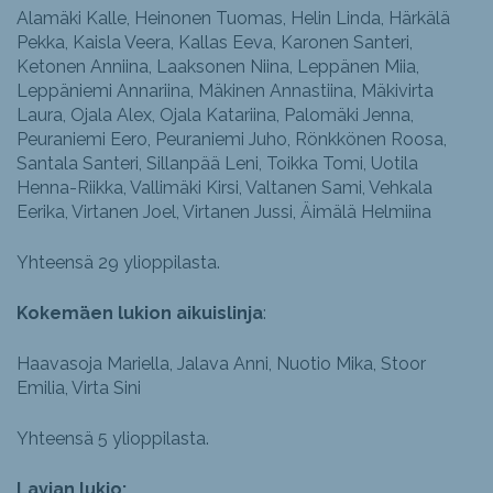
Alamäki Kalle, Heinonen Tuomas, Helin Linda, Härkälä
Pekka, Kaisla Veera, Kallas Eeva, Karonen Santeri,
Ketonen Anniina, Laaksonen Niina, Leppänen Miia,
Leppäniemi Annariina, Mäkinen Annastiina, Mäkivirta
Laura, Ojala Alex, Ojala Katariina, Palomäki Jenna,
Peuraniemi Eero, Peuraniemi Juho, Rönkkönen Roosa,
Santala Santeri, Sillanpää Leni, Toikka Tomi, Uotila
Henna-Riikka, Vallimäki Kirsi, Valtanen Sami, Vehkala
Eerika, Virtanen Joel, Virtanen Jussi, Äimälä Helmiina
Yhteensä 29 ylioppilasta.
Kokemäen lukion aikuislinja
:
Haavasoja Mariella, Jalava Anni, Nuotio Mika, Stoor
Emilia, Virta Sini
Yhteensä 5 ylioppilasta.
Lavian lukio: