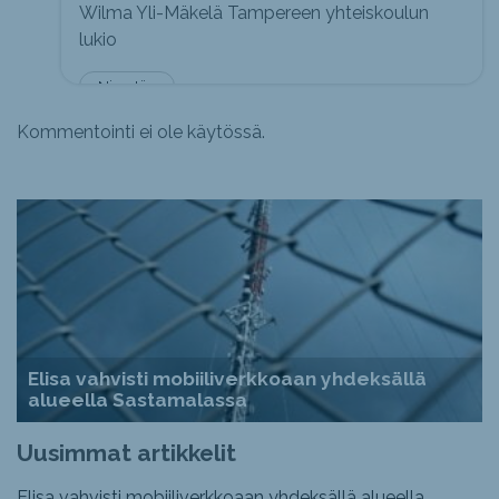
Wilma Yli-Mäkelä Tampereen yhteiskoulun
lukio
Nimetön
Kommentointi ei ole käytössä.
Elisa vahvisti mobiiliverkkoaan yhdeksällä
alueella Sastamalassa
Uusimmat artikkelit
Elisa vahvisti mobiiliverkkoaan yhdeksällä alueella