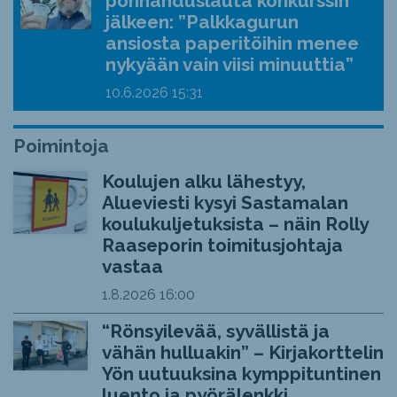
ponnahduslauta konkurssin
jälkeen: ”Palkkagurun
ansiosta paperitöihin menee
nykyään vain viisi minuuttia”
10.6.2026
15:31
Poimintoja
Koulujen alku lähestyy,
Alueviesti kysyi Sastamalan
koulukuljetuksista – näin Rolly
Raaseporin toimitusjohtaja
vastaa
1.8.2026
16:00
“Rönsyilevää, syvällistä ja
vähän hulluakin” – Kirjakorttelin
Yön uutuuksina kymppituntinen
luento ja pyörälenkki