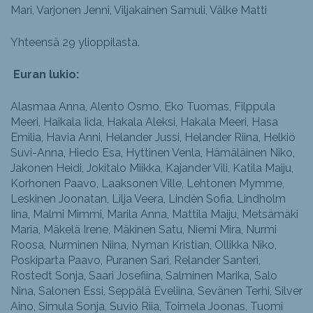
Mari, Varjonen Jenni, Viljakainen Samuli, Välke Matti
Yhteensä 29 ylioppilasta.
Euran lukio:
Alasmaa Anna, Alento Osmo, Eko Tuomas, Filppula
Meeri, Haikala Iida, Hakala Aleksi, Hakala Meeri, Hasa
Emilia, Havia Anni, Helander Jussi, Helander Riina, Helkiö
Suvi-Anna, Hiedo Esa, Hyttinen Venla, Hämäläinen Niko,
Jakonen Heidi, Jokitalo Miikka, Kajander Vili, Katila Maiju,
Korhonen Paavo, Laaksonen Ville, Lehtonen Mymme,
Leskinen Joonatan, Lilja Veera, Lindèn Sofia, Lindholm
Iina, Malmi Mimmi, Marila Anna, Mattila Maiju, Metsämäki
Maria, Mäkelä Irene, Mäkinen Satu, Niemi Mira, Nurmi
Roosa, Nurminen Niina, Nyman Kristian, Ollikka Niko,
Poskiparta Paavo, Puranen Sari, Relander Santeri,
Rostedt Sonja, Saari Josefiina, Salminen Marika, Salo
Nina, Salonen Essi, Seppälä Eveliina, Sevänen Terhi, Silver
Aino, Simula Sonja, Suvio Riia, Toimela Joonas, Tuomi