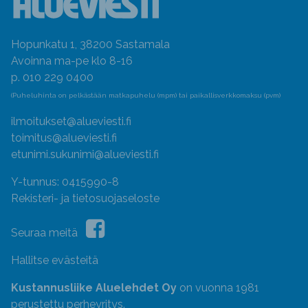
Hopunkatu 1, 38200 Sastamala
Avoinna ma-pe klo 8-16
p. 010 229 0400
(Puheluhinta on pelkästään matkapuhelu (mpm) tai paikallisverkkomaksu (pvm)
ilmoitukset@alueviesti.fi
toimitus@alueviesti.fi
etunimi.sukunimi@alueviesti.fi
Y-tunnus: 0415990-8
Rekisteri- ja tietosuojaseloste
Seuraa meitä
Hallitse evästeitä
Kustannusliike Aluelehdet Oy
on vuonna 1981
perustettu perheyritys.