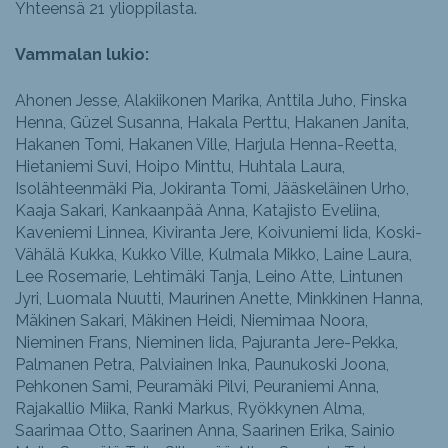
Yhteensä 21 ylioppilasta.
Vammalan lukio:
Ahonen Jesse, Alakiikonen Marika, Anttila Juho, Finska
Henna, Güzel Susanna, Hakala Perttu, Hakanen Janita,
Hakanen Tomi, Hakanen Ville, Harjula Henna-Reetta,
Hietaniemi Suvi, Hoipo Minttu, Huhtala Laura,
Isolähteenmäki Pia, Jokiranta Tomi, Jääskeläinen Urho,
Kaaja Sakari, Kankaanpää Anna, Katajisto Eveliina,
Kaveniemi Linnea, Kiviranta Jere, Koivuniemi Iida, Koski-
Vähälä Kukka, Kukko Ville, Kulmala Mikko, Laine Laura,
Lee Rosemarie, Lehtimäki Tanja, Leino Atte, Lintunen
Jyri, Luomala Nuutti, Maurinen Anette, Minkkinen Hanna,
Mäkinen Sakari, Mäkinen Heidi, Niemimaa Noora,
Nieminen Frans, Nieminen Iida, Pajuranta Jere-Pekka,
Palmanen Petra, Palviainen Inka, Paunukoski Joona,
Pehkonen Sami, Peuramäki Pilvi, Peuraniemi Anna,
Rajakallio Miika, Ranki Markus, Ryökkynen Alma,
Saarimaa Otto, Saarinen Anna, Saarinen Erika, Sainio