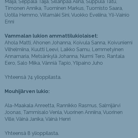
Maija, Seppälä Taija, Sillanpää Alina, Suppula Tatu,
Timonen Annika, Tuominen Markus, Tuomisto Saara,
Uotila Hemmo, Viitamäki Sini, Vuokko Eveliina, Yli-Vainio
Enni
Vammalan lukion ammattilukiolaiset:
Ahola Matti, Ahonen Johanna, Koivula Sanna, Koivuniemi
Vilhelmiina, Kuutti Leevi, Laikko Samu, Lemmetyinen
Annamaria, Metsänkylä Johanna, Nurmi Tero, Rantala
Eero, Salo Miika, Vänniä Tapio, Ylipaino Juho
Yhteensä 74 ylioppilasta.
Mouhijärven lukio:
Ala-Maakala Anreetta, Rannikko Rasmus, Salmijärvi
Joonas, Tammisalo Venla, Vuorinen Anniina, Vuorinen
Ville, Väinä Janika, Väinä Henri
Yhteensä 8 ylioppilasta.