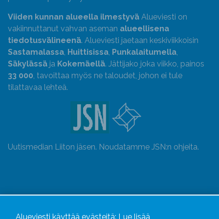
Viiden kunnan alueella ilmestyvä
Alueviesti on
vakiinnuttanut vahvan aseman
alueellisena
tiedotusvälineenä
. Alueviesti jaetaan keskiviikkoisin
Sastamalassa
,
Huittisissa
,
Punkalaitumella
,
Säkylässä
ja
Kokemäellä
. Jättijako joka viikko, painos
33 000
, tavoittaa myös ne taloudet, johon ei tule
tilattavaa lehteä.
Uutismedian Liiton jäsen. Noudatamme JSN:n ohjeita.
Alueviesti käyttää evästeitä:
Lue lisää