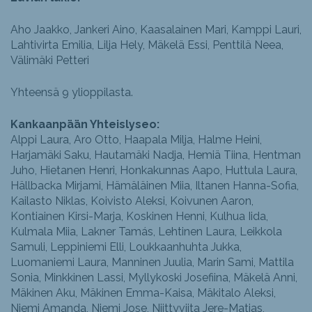
Aho Jaakko, Jankeri Aino, Kaasalainen Mari, Kamppi Lauri,
Lahtivirta Emilia, Lilja Hely, Mäkelä Essi, Penttilä Neea,
Välimäki Petteri
Yhteensä 9 ylioppilasta.
Kankaanpään Yhteislyseo:
Alppi Laura, Aro Otto, Haapala Milja, Halme Heini,
Harjamäki Saku, Hautamäki Nadja, Hemiä Tiina, Hentman
Juho, Hietanen Henri, Honkakunnas Aapo, Huttula Laura,
Hällbacka Mirjami, Hämäläinen Miia, Iltanen Hanna-Sofia,
Kailasto Niklas, Koivisto Aleksi, Koivunen Aaron,
Kontiainen Kirsi-Marja, Koskinen Henni, Kulhua Iida,
Kulmala Miia, Lakner Tamás, Lehtinen Laura, Leikkola
Samuli, Leppiniemi Elli, Loukkaanhuhta Jukka,
Luomaniemi Laura, Manninen Juulia, Marin Sami, Mattila
Sonia, Minkkinen Lassi, Myllykoski Josefiina, Mäkelä Anni,
Mäkinen Aku, Mäkinen Emma-Kaisa, Mäkitalo Aleksi,
Niemi Amanda, Niemi Jose, Niittyviita Jere-Matias,