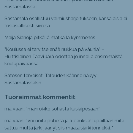
Sastamalassa
Sastamala osallistuu valmiusharjoitukseen, kansalaisia ei
tosiasiallisesti siirretä
Maija Sianoja pitkällä matkalla kymmenes
”Koulussa ei tarvitse enää nukkua päiväunia” –
Huittislainen Taavi Järä odottaa jo innolla ensimmäistä
koulupäiväänsä
Satosen terveiset: Talouden käänne näkyy
Sastamalassakin
Tuoreimmat kommentit
mä vaan.: "
mahroikko sohasta kusiaipesään!
"
mä vaan.: "
voi noita puheita ja lupauksia! lupaillaan mitä
sattuu mutta järki jäänyt siis maalaisjärki jonnekki...
"