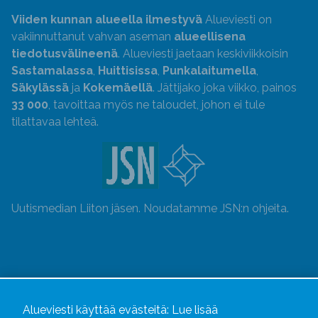
Viiden kunnan alueella ilmestyvä
Alueviesti on
vakiinnuttanut vahvan aseman
alueellisena
tiedotusvälineenä
. Alueviesti jaetaan keskiviikkoisin
Sastamalassa
,
Huittisissa
,
Punkalaitumella
,
Säkylässä
ja
Kokemäellä
. Jättijako joka viikko, painos
33 000
, tavoittaa myös ne taloudet, johon ei tule
tilattavaa lehteä.
Uutismedian Liiton jäsen. Noudatamme JSN:n ohjeita.
Alueviesti käyttää evästeitä:
Lue lisää