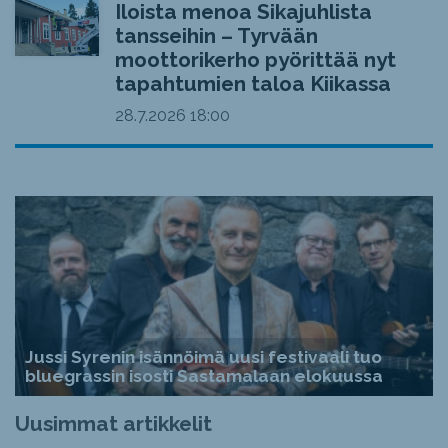
Iloista menoa Sikajuhlista
tansseihin – Tyrvään
moottorikerho pyörittää nyt
tapahtumien taloa Kiikassa
28.7.2026
18:00
Jussi Syrenin isännöimä uusi festivaali tuo
bluegrassin isosti Sastamalaan elokuussa
Uusimmat artikkelit