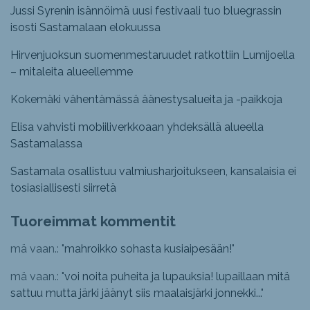
Jussi Syrenin isännöimä uusi festivaali tuo bluegrassin
isosti Sastamalaan elokuussa
Hirvenjuoksun suomenmestaruudet ratkottiin Lumijoella
– mitaleita alueellemme
Kokemäki vähentämässä äänestysalueita ja -paikkoja
Elisa vahvisti mobiiliverkkoaan yhdeksällä alueella
Sastamalassa
Sastamala osallistuu valmiusharjoitukseen, kansalaisia ei
tosiasiallisesti siirretä
Tuoreimmat kommentit
mä vaan.: "
mahroikko sohasta kusiaipesään!
"
mä vaan.: "
voi noita puheita ja lupauksia! lupaillaan mitä
sattuu mutta järki jäänyt siis maalaisjärki jonnekki...
"