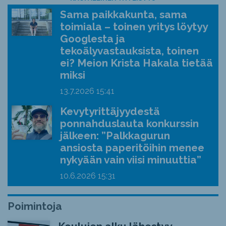
Sama paikkakunta, sama
toimiala – toinen yritys löytyy
Googlesta ja
tekoälyvastauksista, toinen
ei? Meion Krista Hakala tietää
miksi
13.7.2026
15:41
Kevytyrittäjyydestä
ponnahduslauta konkurssin
jälkeen: ”Palkkagurun
ansiosta paperitöihin menee
nykyään vain viisi minuuttia”
10.6.2026
15:31
Poimintoja