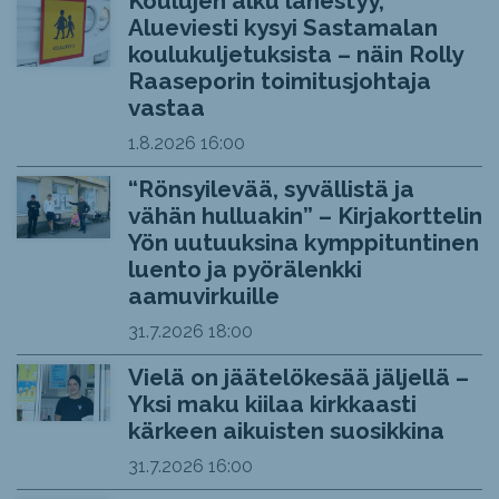
Koulujen alku lähestyy,
Alueviesti kysyi Sastamalan
koulukuljetuksista – näin Rolly
Raaseporin toimitusjohtaja
vastaa
1.8.2026
16:00
“Rönsyilevää, syvällistä ja
vähän hulluakin” – Kirjakorttelin
Yön uutuuksina kymppituntinen
luento ja pyörälenkki
aamuvirkuille
31.7.2026
18:00
Vielä on jäätelökesää jäljellä –
Yksi maku kiilaa kirkkaasti
kärkeen aikuisten suosikkina
31.7.2026
16:00