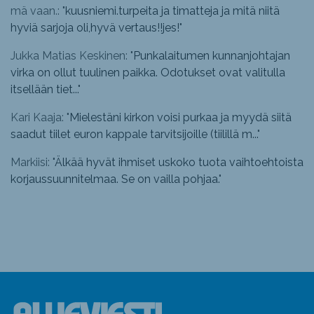
mä vaan.: "
kuusniemi.turpeita ja timatteja ja mitä niitä
hyviä sarjoja oli,hyvä vertaus!!jes!
"
Jukka Matias Keskinen: "
Punkalaitumen kunnanjohtajan
virka on ollut tuulinen paikka. Odotukset ovat valitulla
itsellään tiet...
"
Kari Kaaja: "
Mielestäni kirkon voisi purkaa ja myydä siitä
saadut tiilet euron kappale tarvitsijoille (tiilillä m...
"
Markiisi: "
Älkää hyvät ihmiset uskoko tuota vaihtoehtoista
korjaussuunnitelmaa. Se on vailla pohjaa.
"