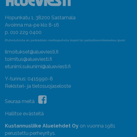
Hopunkatu 1, 38200 Sastamala
Avoinna ma-pe klo 8-16
p. 010 229 0400
(Puheluhinta on pelkästään matkapuhelu (mpm) tai paikallisverkkomaksu (pvm)
ilmoitukset@alueviesti.fi
toimitus@alueviesti.fi
etunimi.sukunimi@alueviesti.fi
Y-tunnus: 0415990-8
Rekisteri- ja tietosuojaseloste
Seuraa meitä
Hallitse evästeitä
Kustannusliike Aluelehdet Oy
on vuonna 1981
perustettu perheyritys.