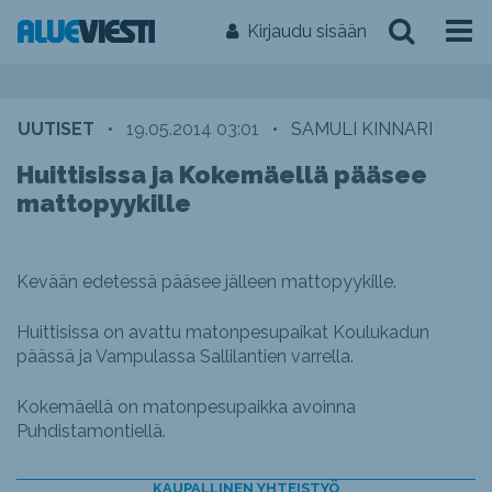
Kirjaudu sisään
UUTISET
•
19.05.2014 03:01
•
SAMULI KINNARI
Huittisissa ja Kokemäellä pääsee
mattopyykille
Kevään edetessä pääsee jälleen mattopyykille.
Huittisissa on avattu matonpesupaikat Koulukadun
päässä ja Vampulassa Sallilantien varrella.
Kokemäellä on matonpesupaikka avoinna
Puhdistamontiellä.
KAUPALLINEN YHTEISTYÖ