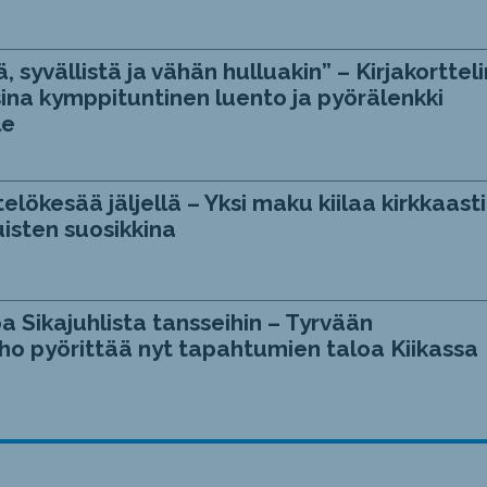
, syvällistä ja vähän hulluakin” – Kirjakortteli
ina kymppituntinen luento ja pyörälenkki
le
telökesää jäljellä – Yksi maku kiilaa kirkkaasti
isten suosikkina
a Sikajuhlista tansseihin – Tyrvään
ho pyörittää nyt tapahtumien taloa Kiikassa