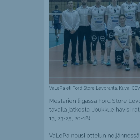
VaLePa eli Ford Store Levoranta. Kuva: CE
Mestarien liigassa Ford Store Levo
tavalla jatkosta. Joukkue hävisi ra
13, 23-25, 20-18).
VaLePa nousi ottelun neljännessä 