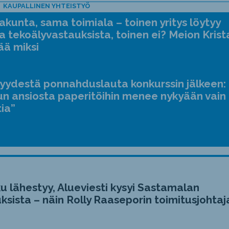
KAUPALLINEN YHTEISTYÖ
kunta, sama toimiala – toinen yritys löytyy
a tekoälyvastauksista, toinen ei? Meion Krist
ää miksi
jyydestä ponnahduslauta konkurssin jälkeen:
n ansiosta paperitöihin menee nykyään vain
tia”
u lähestyy, Alueviesti kysyi Sastamalan
ksista – näin Rolly Raaseporin toimitusjohtaj