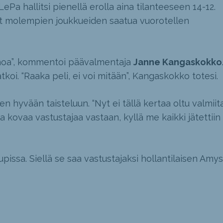
Pa hallitsi pienellä erolla aina tilanteeseen 14-12.
at molempien joukkueiden saatua vuorotellen
sanoa”, kommentoi päävalmentaja
Janne Kangaskokko
atkoi. “Raaka peli, ei voi mitään”, Kangaskokko totesi.
en hyvään taisteluun. “Nyt ei tällä kertaa oltu valmiit
a kovaa vastustajaa vastaan, kyllä me kaikki jätettiin
issa. Siellä se saa vastustajaksi hollantilaisen Amys