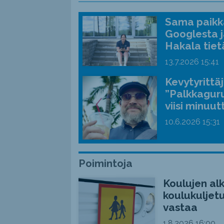
Sama paikka
Googlesta j
Hakala tiet
13.7.2026
15:41
Kevytyrittä
”Palkkaguru
viisi minuut
10.6.2026
15:31
Poimintoja
Koulujen alk
koulukuljetu
vastaa
1.8.2026
16:00