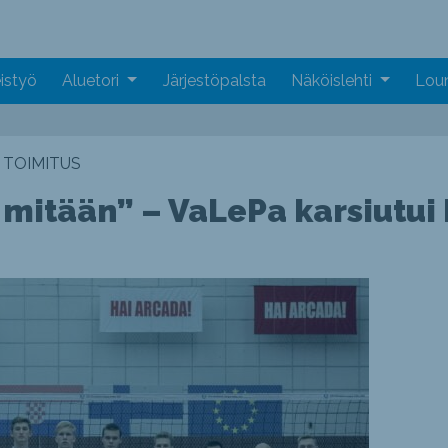
istyö
Aluetori
Järjestöpalsta
Näköislehti
Loun
TOIMITUS
i mitään” – VaLePa karsiutui 