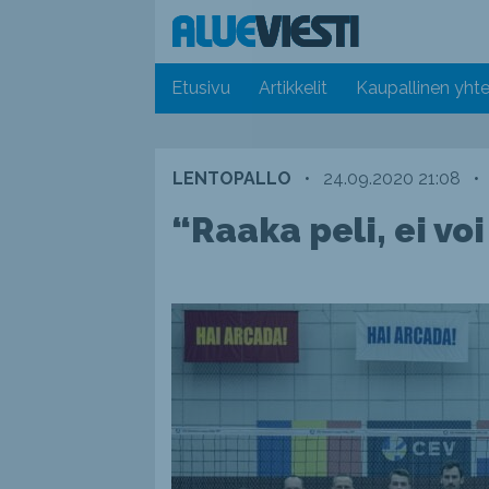
Etusivu
Artikkelit
Kaupallinen yhte
LENTOPALLO
•
24.09.2020 21:08
•
“Raaka peli, ei vo