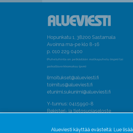
Hopunkatu 1, 38200 Sastamala
Avoinna ma-pe klo 8-16
p. 010 229 0400
(Puheluhinta on pelkästään matkapuhelu (mpm) tai
paikallisverkkomaksu (pvm)
ilmoitukset@alueviesti.fi
toimitus@alueviesti.fi
etunimi.sukunimi@alueviesti.fi
Y-tunnus: 0415990-8
Rekisteri- ja tietosuojaseloste
Seuraa meitä
Alueviesti käyttää evästeitä:
Lue lisä