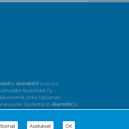
viesti
ja
alueviesti.fi
ovat osa
annusliike Aluelehdet Oy –
akonsernia, jonka tarjoaman
onaisuuden täydentävät
Alueradiot
ja
paino
ättömät
Asetukset
OK