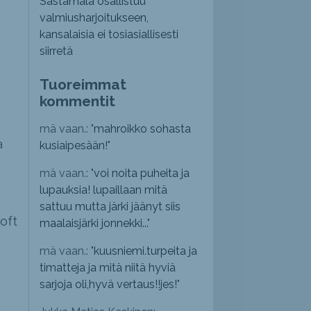
Sastamala osallistuu
valmiusharjoitukseen,
kansalaisia ei tosiasiallisesti
siirretä
Tuoreimmat
.
kommentit
mä vaan.: "
mahroikko sohasta
a
kusiaipesään!
"
mä vaan.: "
voi noita puheita ja
lupauksia! lupaillaan mitä
sattuu mutta järki jäänyt siis
oft
maalaisjärki jonnekki...
"
mä vaan.: "
kuusniemi.turpeita ja
timatteja ja mitä niitä hyviä
sarjoja oli,hyvä vertaus!!jes!
"