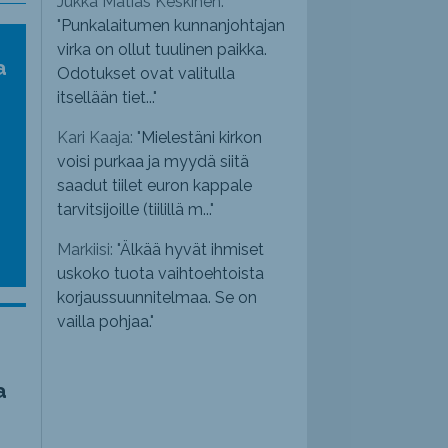
Jukka Matias Keskinen:
"
Punkalaitumen kunnanjohtajan
virka on ollut tuulinen paikka.
a
Odotukset ovat valitulla
itsellään tiet...
"
Kari Kaaja: "
Mielestäni kirkon
voisi purkaa ja myydä siitä
saadut tiilet euron kappale
tarvitsijoille (tiilillä m...
"
Markiisi: "
Älkää hyvät ihmiset
uskoko tuota vaihtoehtoista
korjaussuunnitelmaa. Se on
vailla pohjaa.
"
a