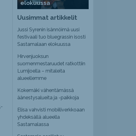
elokuussa
Uusimmat artikkelit
Jussi Syrenin isännöimä uusi
festivaali tuo bluegrassin isosti
Sastamalaan elokuussa
Hirvenjuoksun
suomenmestaruudet ratkottiin
Lumijoella – mitaleita
alueellemme
Kokemäki vähentämässä
äänestysalueita ja -paikkoja
5-
Elisa vahvisti mobiiliverkkoaan
yhdeksällä alueella
Sastamalassa