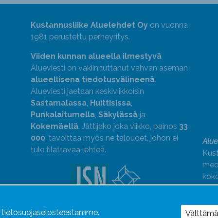
Kustannusliike Aluelehdet Oy
on vuonna
1981 perustettu perheyritys.
Viiden kunnan alueella ilmestyvä
Alueviesti on vakiinnuttanut vahvan aseman
alueellisena tiedotusvälineenä
.
Alueviesti jaetaan keskiviikkoisin
Sastamalassa
,
Huittisissa
,
Punkalaitumella
,
Säkylässä
ja
Kokemäellä
. Jättijako joka viikko, painos
33
000
, tavoittaa myös ne taloudet, johon ei
Alue
tule tilattavaa lehteä.
Kust
medi
kok
Alue
Uutismedian Liiton jäsen. Noudatamme
ä tietosuojaselosteestamme.
Välttäm