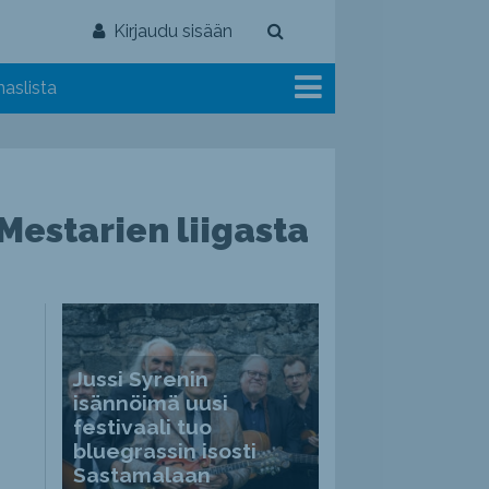
Kirjaudu sisään
aslista
Mestarien liigasta
Jussi Syrenin
isännöimä uusi
festivaali tuo
bluegrassin isosti
Sastamalaan