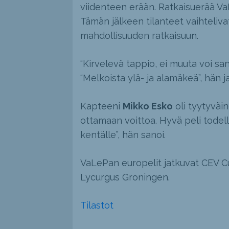
viidenteen erään. Ratkaisuerää VaLe
Tämän jälkeen tilanteet vaihteliv
mahdollisuuden ratkaisuun.
“Kirvelevä tappio, ei muuta voi 
“Melkoista ylä- ja alamäkeä”, hän j
Kapteeni
Mikko Esko
oli tyytyväin
ottamaan voittoa. Hyvä peli todell
kentälle”, hän sanoi.
VaLePan europelit jatkuvat CEV Cup
Lycurgus Groningen.
Tilastot