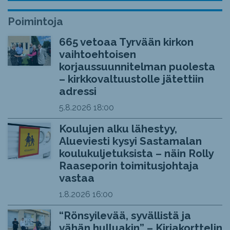
Poimintoja
665 vetoaa Tyrvään kirkon
vaihtoehtoisen
korjaussuunnitelman puolesta
– kirkkovaltuustolle jätettiin
adressi
5.8.2026
18:00
Koulujen alku lähestyy,
Alueviesti kysyi Sastamalan
koulukuljetuksista – näin Rolly
Raaseporin toimitusjohtaja
vastaa
1.8.2026
16:00
“Rönsyilevää, syvällistä ja
vähän hulluakin” – Kirjakorttelin