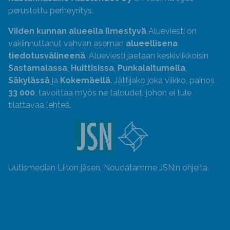
perustettu perheyritys.
Viiden kunnan alueella ilmestyvä
Alueviesti on
vakiinnuttanut vahvan aseman
alueellisena
tiedotusvälineenä
. Alueviesti jaetaan keskiviikkoisin
Sastamalassa
,
Huittisissa
,
Punkalaitumella
,
Säkylässä
ja
Kokemäellä
. Jättijako joka viikko, painos
33 000
, tavoittaa myös ne taloudet, johon ei tule
tilattavaa lehteä.
Uutismedian Liiton jäsen. Noudatamme JSN:n ohjeita.