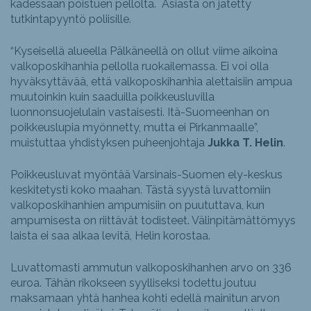
kädessään poistuen pellolta. Asiasta on jätetty
tutkintapyyntö poliisille.
“Kyseisellä alueella Pälkäneellä on ollut viime aikoina
valkoposkihanhia pellolla ruokailemassa. Ei voi olla
hyväksyttävää, että valkoposkihanhia alettaisiin ampua
muutoinkin kuin saaduilla poikkeusluvilla
luonnonsuojelulain vastaisesti. Itä-Suomeenhan on
poikkeuslupia myönnetty, mutta ei Pirkanmaalle”,
muistuttaa yhdistyksen puheenjohtaja
Jukka T. Helin
.
Poikkeusluvat myöntää Varsinais-Suomen ely-keskus
keskitetysti koko maahan. Tästä syystä luvattomiin
valkoposkihanhien ampumisiin on puututtava, kun
ampumisesta on riittävät todisteet. Välinpitämättömyys
laista ei saa alkaa levitä, Helin korostaa.
Luvattomasti ammutun valkoposkihanhen arvo on 336
euroa. Tähän rikokseen syylliseksi todettu joutuu
maksamaan yhtä hanhea kohti edellä mainitun arvon