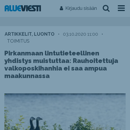
Kirjaudu sisään
ARTIKKELIT, LUONTO
•
03.10.2020 11:00
•
TOIMITUS
Pirkanmaan lintutieteellinen
yhdistys muistuttaa: Rauhoitettuja
valkoposkihanhia ei saa ampua
maakunnassa