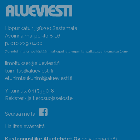
Hopunkatu 1, 38200 Sastamala
Avoinna ma-pe klo 8-16
p. 010 229 0400
(Puheluhinta on pelkästään matkapuhelu (mpm) tai paikallisverkkomaksu (pvm)
ilmoitukset@alueviesti.fi
toimitus@alueviesti.fi
etunimi.sukunimi@alueviesti.fi
Y-tunnus: 0415990-8
Rekisteri- ja tietosuojaseloste
Seuraa meitä
Hallitse evästeitä
Kustannusliike Aluelehdet Oy
on vuonna 1981