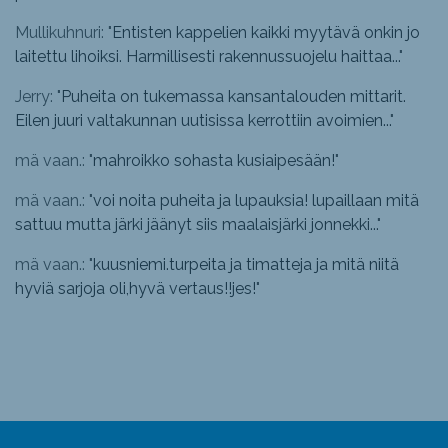
Mullikuhnuri: "
Entisten kappelien kaikki myytävä onkin jo
laitettu lihoiksi. Harmillisesti rakennussuojelu haittaa...
"
Jerry: "
Puheita on tukemassa kansantalouden mittarit.
Eilen juuri valtakunnan uutisissa kerrottiin avoimien...
"
mä vaan.: "
mahroikko sohasta kusiaipesään!
"
mä vaan.: "
voi noita puheita ja lupauksia! lupaillaan mitä
sattuu mutta järki jäänyt siis maalaisjärki jonnekki...
"
mä vaan.: "
kuusniemi.turpeita ja timatteja ja mitä niitä
hyviä sarjoja oli,hyvä vertaus!!jes!
"