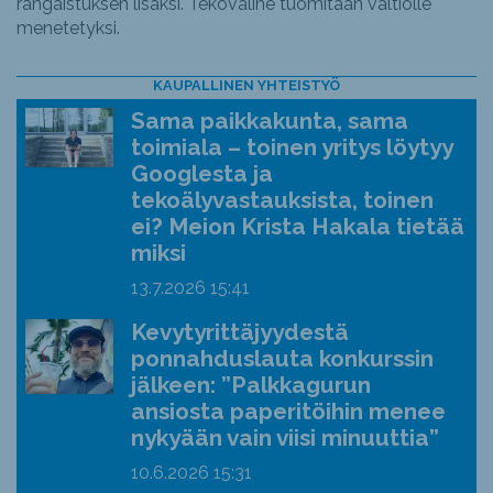
rangaistuksen lisäksi. Tekoväline tuomitaan valtiolle
menetetyksi.
KAUPALLINEN YHTEISTYÖ
Sama paikkakunta, sama
toimiala – toinen yritys löytyy
Googlesta ja
tekoälyvastauksista, toinen
ei? Meion Krista Hakala tietää
miksi
13.7.2026
15:41
Kevytyrittäjyydestä
ponnahduslauta konkurssin
jälkeen: ”Palkkagurun
ansiosta paperitöihin menee
nykyään vain viisi minuuttia”
10.6.2026
15:31